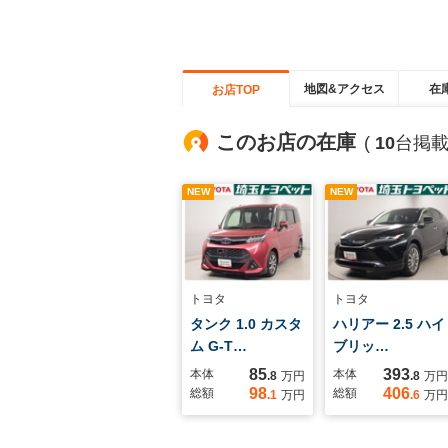
地図&アクセス
在
お店TOP
このお店の在庫
(
10
台掲載
NEW
NEW
トヨタ
トヨタ
タンク 1.0 カスタ
ハリアー 2.5 ハイ
ム G-T…
ブリッ…
85
393
本体
本体
.8
万円
.8
万円
98
406
総額
総額
.1
万円
.6
万円