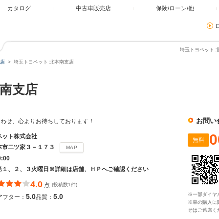
カタログ
中古車販売店
保険/ローン/他
埼玉トヨペット 
店
埼玉トヨペット 北本南支店
南支店
お問い
合わせ、心よりお待ちしております！
0
ペット株式会社
無料
本市二ツ家３－１７３
MAP
9:00
第１、２、３火曜日※詳細は店舗、ＨＰへご確認ください
4.0
点
(投稿数1件)
※一部ダイヤ
5.0
5.0
アフター：
品質：
※車の購入に
せはご遠慮く