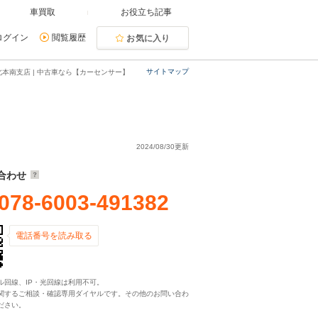
車買取
お役立ち記事
ログイン
閲覧履歴
お気に入り
サイトマップ
北本南支店 | 中古車なら【カーセンサー】
2024/08/30更新
合わせ
078-6003-491382
電話番号を読み取る
ル回線、IP・光回線は利用不可。
関するご相談・確認専用ダイヤルです。その他のお問い合わ
ださい。