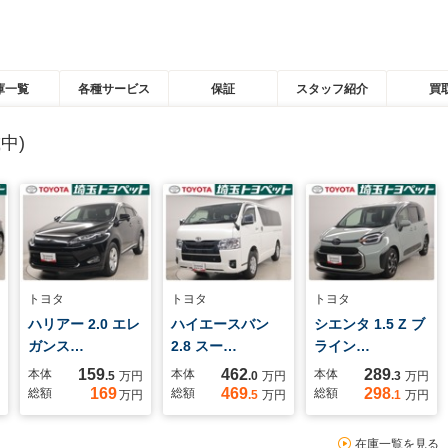
庫一覧
各種サービス
保証
スタッフ紹介
買
中)
トヨタ
トヨタ
トヨタ
ハリアー 2.0 エレ
ハイエースバン
シエンタ 1.5 Z ブ
ガンス…
2.8 スー…
ライン…
159
462
289
本体
本体
本体
.5
万円
.0
万円
.3
万円
169
469
298
総額
総額
総額
万円
.5
万円
.1
万円
在庫一覧を見る