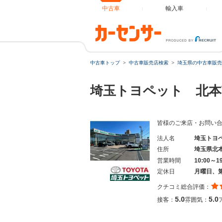
中古車
輸入車
中古車トップ
中古車販売店検索
埼玉県の中古車販売
埼玉トヨペット 北本
皆様のご来店・お問い
法人名
埼玉トヨ
住所
埼玉県北
営業時間
10:00～1
定休日
月曜日、
クチコミ総合評価：
5.0
5.0
接客：
雰囲気：