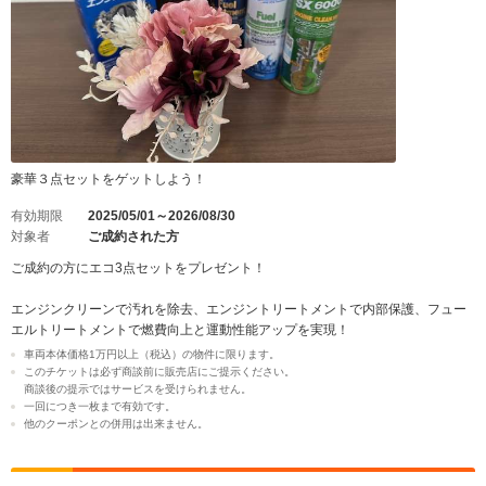
豪華３点セットをゲットしよう！
有効期限
2025/05/01～2026/08/30
対象者
ご成約された方
ご成約の方にエコ3点セットをプレゼント！
エンジンクリーンで汚れを除去、エンジントリートメントで内部保護、フュー
エルトリートメントで燃費向上と運動性能アップを実現！
車両本体価格1万円以上（税込）の物件に限ります。
このチケットは必ず商談前に販売店にご提示ください。
商談後の提示ではサービスを受けられません。
一回につき一枚まで有効です。
他のクーポンとの併用は出来ません。