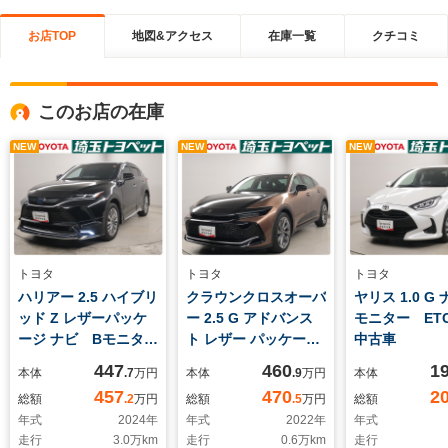
お店TOP
地図&アクセス
在庫一覧
クチコミ
このお店の在庫
NEW
NEW
NEW
トヨタ
トヨタ
トヨタ
ハリアー 2.5 ハイブリ
クラウンクロスオーバ
ヤリス 1.0 G
ッド Z レザーパッケ
ー 2.5 G アドバンス
モニター ET
ージ ナビ Bモニタ
ト レザー パッケージ
中古車
ー ETC フルエア
E-Four 4WD ナビ B
447
460
1
本体
.7
万円
本体
.9
万円
本体
ロ 認定中古車
モニター ETC 認定
457
470
2
総額
.2
万円
総額
.5
万円
総額
中古車
年式
2024
年
年式
2022
年
年式
走行
3.0
万km
走行
0.6
万km
走行