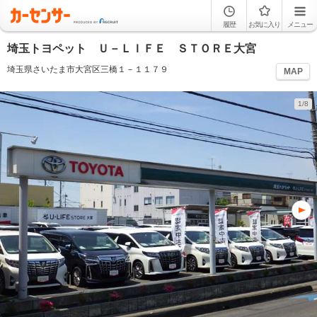
履歴
お気に入り
メニュー
埼玉トヨペット Ｕ－ＬＩＦＥ ＳＴＯＲＥ大宮
埼玉県さいたま市大宮区三橋１－１１７９
MAP
1/8