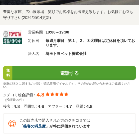
豊富な在庫、広い展示場、笑顔でお客様をお出迎え致します。お気軽にお立ち
寄り下さい(2026/05/14更新)
営業時間
10:00～19:00
定休日
毎週月曜日 第１、２、３火曜日は定休日を頂いてお
ります。
法人名
埼玉トヨペット株式会社
無
電話する
料
※車の購入に関するご相談・確認専用ダイヤルです。その他のお問い合わせはご遠慮くださ
い。
4.8
クチコミ総合評価：
（投稿数99件）
4.8
4.6
4.7
4.8
接客 :
雰囲気 :
アフター :
品質 :
この販売店で購入された方のクチコミでは
「
接客の満足度
」が特に評価されています