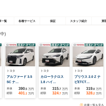
庫一覧
各種サービス
保証
スタッフ紹介
買
中)
トヨタ
トヨタ
トヨタ
アルファード 3.5
カローラクロス
プリウス 2.0 Z ナ
SC ナ…
1.8 ハイ…
ビETCT…
390
315
319
本体
本体
本体
.5
万円
.7
万円
.0
万円
401
324
328
総額
総額
総額
.1
万円
.7
万円
.2
万円
在庫一覧を見る