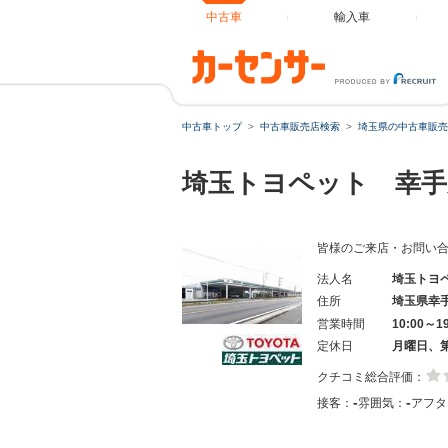
中古車
輸入車
中古車トップ
中古車販売店検索
埼玉県の中古車販売
埼玉トヨペット 幸手
皆様のご来店・お問い
法人名
埼玉トヨ
住所
埼玉県幸
営業時間
10:00～1
定休日
月曜日、
クチコミ総合評価：
-
-
接客：
雰囲気：
アフタ