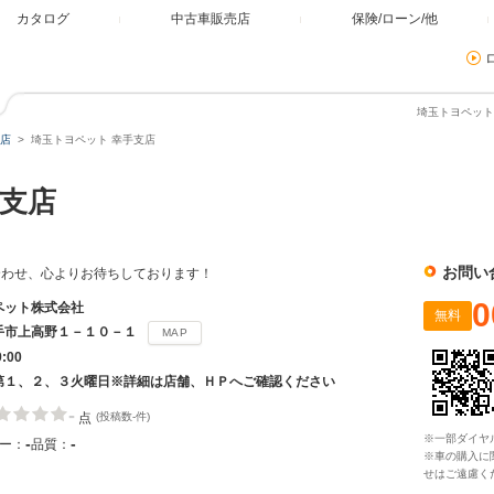
カタログ
中古車販売店
保険/ローン/他
埼玉トヨペット
店
埼玉トヨペット 幸手支店
支店
お問い
合わせ、心よりお待ちしております！
0
ペット株式会社
無料
手市上高野１－１０－１
MAP
9:00
第１、２、３火曜日※詳細は店舗、ＨＰへご確認ください
-
点
(投稿数-件)
※一部ダイヤ
-
-
ー：
品質：
※車の購入に
せはご遠慮く