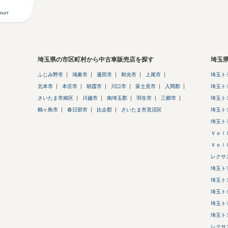
埼玉県の市区町村から中古車販売店を探す
埼玉
ふじみ野市
鴻巣市
蓮田市
和光市
上尾市
埼玉ト
北本市
本庄市
朝霞市
川口市
富士見市
入間郡
埼玉ト
さいたま市南区
川越市
南埼玉郡
羽生市
三郷市
埼玉ト
鶴ヶ島市
春日部市
比企郡
さいたま市見沼区
埼玉ト
埼玉ト
Ｖｏｌ
Ｖｏｌ
レクサ
埼玉ト
埼玉ト
埼玉ト
埼玉ト
埼玉ト
レクサ