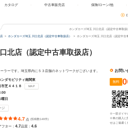
カタログ
中古車販売店
保険/ローン/他
ホンダカーズ埼玉 川口北店（認定中古車取扱店
店
ホンダカーズ埼玉 川口北店（認定中古車取扱店）
ホンダカーズ埼玉 川口北店（認定中古車
口北店（認定中古車取扱店）
お問い
ィーラーです。埼玉県内に５３店舗のネットワークがございます。
0
ホンダモビリティ南関東
無料
口市芝４４１８
MAP
8:00
水曜日
ージ
※一部ダイヤ
4.7
※車の購入に
点
(投稿数148件)
せはご遠慮く
4.7
4.6
アフター：
品質：