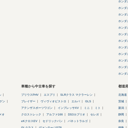
ホンダ
ホンダ
ホンダ
ホンダ
ホンダ
ホンダ
ホンダ
ホンダ
ホンダ
ホンダ
ホンダ
ホンダ
車種から中古車を探す
都道
ル
プリウスPHV
エスプリ
SLRクラス マクラーレン
北海道
ゲン
ブレイザー
ヴィヴィオビストロ
エルバ
GLS
茨城
アテンザスポーツワゴン
インプレッサXV
ミニ
ミト
新潟
メオ
クロストレック
アルファ166
DS3カブリオ
セレガ
静岡
eKクロスEV
セドリックバン
バネットラルゴ
奈良
GLクラス
ヴァンテージGT8
徳島