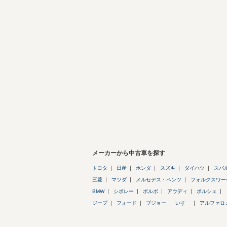
メーカーから中古車を探す
トヨタ
日産
ホンダ
スズキ
ダイハツ
スバ
三菱
マツダ
メルセデス・ベンツ
フォルクスワー
BMW
シボレー
ボルボ
アウディ
ポルシェ
ジープ
フォード
プジョー
いすゞ
アルファロ