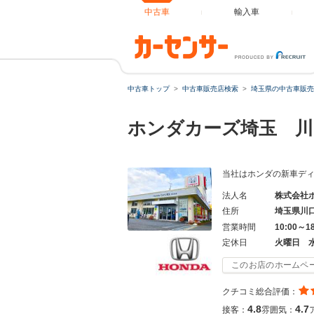
中古車
輸入車
中古車トップ
中古車販売店検索
埼玉県の中古車販売
ホンダカーズ埼玉 川
当社はホンダの新車デ
法人名
株式会社
住所
埼玉県川
営業時間
10:00～1
定休日
火曜日 
このお店のホームペ
クチコミ総合評価：
4.8
4.7
接客：
雰囲気：