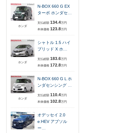
N-BOX 660 G EX
ターボ ホンダセ…
134.4
支払総額
万円
ホンダ
123.8
本体価格
万円
シャトル 1.5 ハイ
ブリッド X ホ…
183.6
支払総額
万円
ホンダ
172.8
本体価格
万円
N-BOX 660 G L ホ
ンダセンシング …
110.4
支払総額
万円
ホンダ
102.8
本体価格
万円
オデッセイ 2.0
e:HEV アブソル
ー…