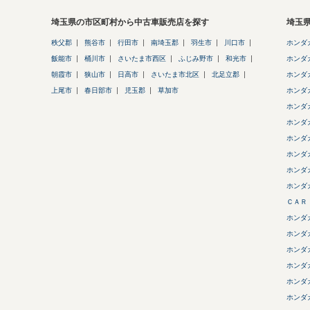
埼玉県の市区町村から中古車販売店を探す
埼玉
秩父郡
熊谷市
行田市
南埼玉郡
羽生市
川口市
ホンダ
飯能市
桶川市
さいたま市西区
ふじみ野市
和光市
ホンダ
朝霞市
狭山市
日高市
さいたま市北区
北足立郡
ホンダ
上尾市
春日部市
児玉郡
草加市
ホンダ
ホンダ
ホンダ
ホンダ
ホンダ
ホンダ
ホンダ
ＣＡＲ
ホンダ
ホンダ
ホンダ
ホンダ
ホンダ
ホンダ