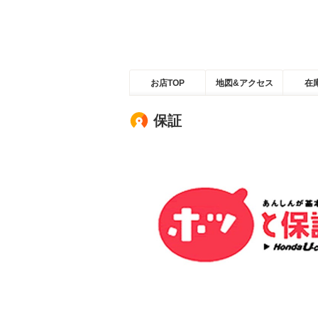
お店TOP
地図&アクセス
在
保証