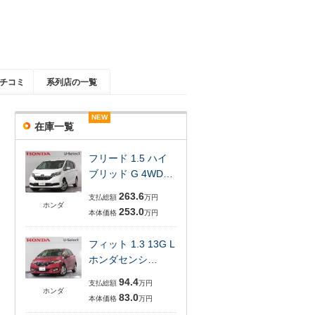
チコミ
系列店の一覧
NEW
NEW
NEW
NEW
在庫一覧
フリード 1.5 ハイ
ブリッド G 4WD…
263.6
支払総額
万円
ホンダ
253.0
本体価格
万円
フィット 1.3 13G L
ホンダセンシ…
94.4
支払総額
万円
ホンダ
83.0
本体価格
万円