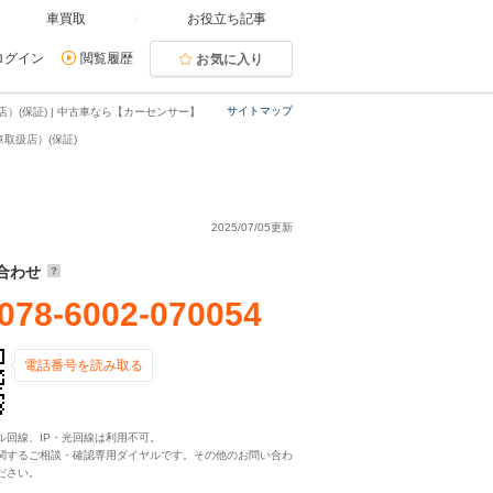
車買取
お役立ち記事
ログイン
閲覧履歴
お気に入り
サイトマップ
）(保証) | 中古車なら【カーセンサー】
取扱店）(保証)
2025/07/05更新
合わせ
078-6002-070054
電話番号を読み取る
ル回線、IP・光回線は利用不可。
関するご相談・確認専用ダイヤルです。その他のお問い合わ
ださい。