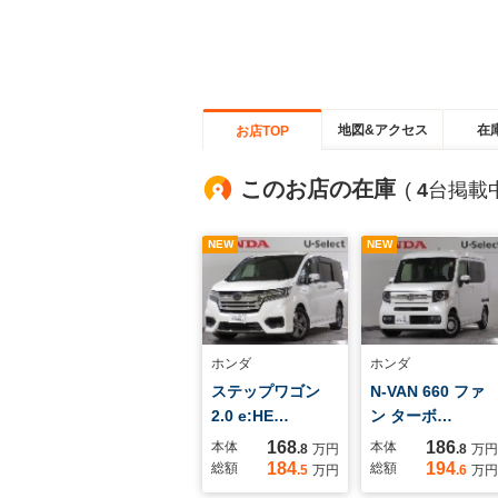
地図&アクセス
在
お店TOP
このお店の在庫
(
4
台掲載中
NEW
NEW
ホンダ
ホンダ
ステップワゴン
N-VAN 660 ファ
2.0 e:HE…
ン ターボ…
168
186
本体
本体
.8
万円
.8
万円
184
194
総額
総額
.5
万円
.6
万円