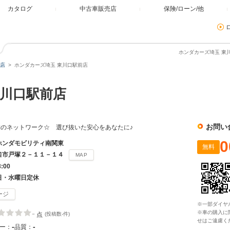
カタログ
中古車販売店
保険/ローン/他
ホンダカーズ埼玉 東
店
ホンダカーズ埼玉 東川口駅前店
川口駅前店
お問い
のネットワーク☆ 選び抜いた安心をあなたに♪
0
ホンダモビリティ南関東
無料
口市戸塚２－１１－１４
MAP
8:00
日・水曜日定休
ージ
※一部ダイヤ
-
※車の購入に
点
(投稿数-件)
せはご遠慮く
-
-
ー：
品質：