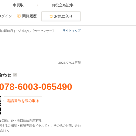
車買取
お役立ち記事
ログイン
閲覧履歴
お気に入り
サイトマップ
川口駅前店 | 中古車なら【カーセンサー】
2026/07/11更新
合わせ
078-6003-065490
電話番号を読み取る
ル回線、IP・光回線は利用不可。
関するご相談・確認専用ダイヤルです。その他のお問い合わ
ださい。