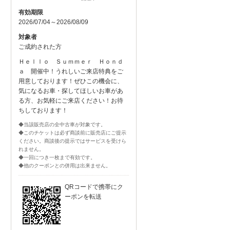
有効期限
2026/07/04～2026/08/09
対象者
ご成約された方
Ｈｅｌｌｏ Ｓｕｍｍｅｒ Ｈｏｎｄ
ａ 開催中！うれしいご来店特典をご
用意しております！ぜひこの機会に、
気になるお車・探してほしいお車があ
る方、お気軽にご来店ください！お待
ちしております！
◆当該販売店の全中古車が対象です。
◆このチケットは必ず商談前に販売店にご提示
ください。商談後の提示ではサービスを受けら
れません。
◆一回につき一枚まで有効です。
◆他のクーポンとの併用は出来ません。
QRコードで携帯にク
ーポンを転送