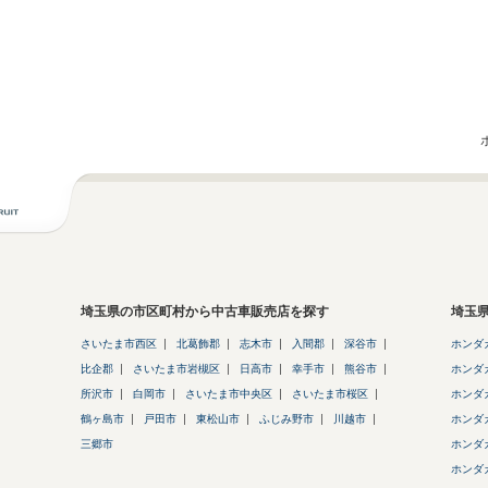
埼玉県の市区町村から中古車販売店を探す
埼玉
さいたま市西区
北葛飾郡
志木市
入間郡
深谷市
ホンダ
比企郡
さいたま市岩槻区
日高市
幸手市
熊谷市
ホンダ
所沢市
白岡市
さいたま市中央区
さいたま市桜区
ホンダ
鶴ヶ島市
戸田市
東松山市
ふじみ野市
川越市
ホンダ
三郷市
ホンダ
ホンダ