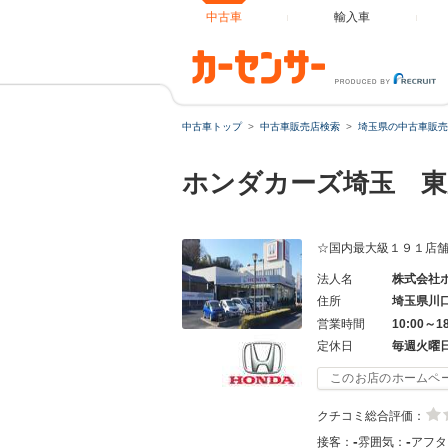
中古車
輸入車
中古車トップ
中古車販売店検索
埼玉県の中古車販売
ホンダカーズ埼玉 東
☆国内最大級１９１店舗
法人名
株式会社
住所
埼玉県川
営業時間
10:00～1
定休日
毎週火曜
このお店のホームペ
クチコミ総合評価：
-
-
接客：
雰囲気：
アフタ