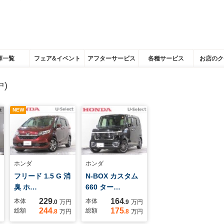
庫一覧
フェア&イベント
アフターサービス
各種サービス
お店のク
)
NEW
ホンダ
ホンダ
フリード 1.5 G 消
N-BOX カスタム
臭 ホ…
660 ター…
229
164
本体
本体
.0
万円
.9
万円
244
175
総額
総額
.8
万円
.8
万円