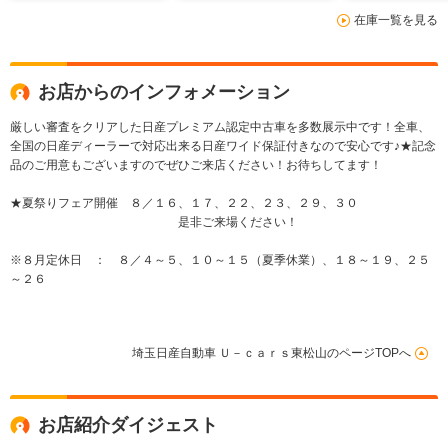
ー 前後ドライブレコ
後ドライブレコーダ
ETC2.0 LE
在庫一覧を見る
ーダー ETC2.0
ー ETC2.0 LEDヘ
ライト ハイ
LEDヘッドライト セ
ッドライト ハイビー
シスト スマ
キュリティ 禁煙車
ムアシスト スマート
ムミラー
ルームミラー
お店からのインフォメーション
厳しい審査をクリアした日産プレミアム認定中古車を多数展示中です！全車、
全国の日産ディーラーで対応出来る日産ワイド保証付きなので安心です♪★記念
品のご用意もございますのでぜひご来店ください！お待ちしてます！
★夏祭りフェア開催 ８／１６、１７、２２、２３、２９、３０
是非ご来場ください！
※８月定休日 ： ８／４～５、１０～１５（夏季休業）、１８～１９、２５
～２６
埼玉日産自動車 Ｕ－ｃａｒｓ東松山のページTOPへ
お店紹介ダイジェスト