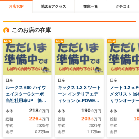
お店TOP
地図&アクセス
在庫一覧
クチコミ
このお店の在庫
NEW
NEW
NEW
日産
日産
日産
ルークス 660 ハイウ
キックス 1.2 X ツート
ノート 1.2 e-
ェイスターGターボ
ーン インテリアエデ
メダリスト 当
当社社用車UP 衝突
ィション (e-POWER)
りワンオーナ
被害軽減ブレーキ 踏
当社下取りワンオーナ
被害軽減ブレ
218
190
本体
.0
万円
本体
.0
万円
本体
み間違い衝突防止
ー 衝突被害軽減ブレ
み間違い衝突
226
203
1
総額
.4
万円
総額
.6
万円
総額
NissanConnectイン
ーキ 踏み間違い衝突
モリーナビ 
年式
2025
年
年式
2021
年
年式
フォテインメントシス
防止 メモリーナビ
ドビューモニ
走行
0.3
万km
走行
1.1
万km
走行
テム アラウンドビュ
アラウンドビュー 前
ライブレコ