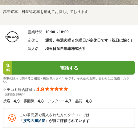
高年式車、日産認定車を揃えてお待ちしております。
営業時間
10:00～18:00
定休日
通常、毎週火曜☆水曜日が定休日です（祝日は除く）
法人名
埼玉日産自動車株式会社
無
電話する
料
※車の購入に関するご相談・確認専用ダイヤルです。その他のお問い合わせはご遠慮くださ
い。
4.9
クチコミ総合評価：
（投稿数186件）
4.9
4.8
4.7
4.8
接客 :
雰囲気 :
アフター :
品質 :
この販売店で購入された方のクチコミでは
「
接客の満足度
」が特に評価されています