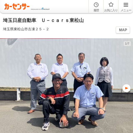
履歴
お気に入り
メニュー
埼玉日産自動車 Ｕ－ｃａｒｓ東松山
埼玉県東松山市古凍２５－２
MAP
1/7