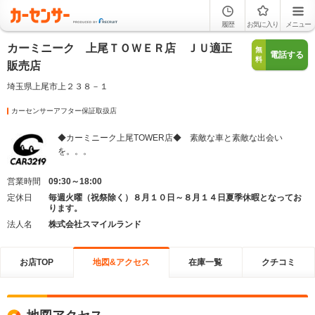
履歴
お気に入り
メニュー
カーミニーク 上尾ＴＯＷＥＲ店 ＪＵ適正
無
電話する
料
販売店
埼玉県上尾市上２３８－１
カーセンサーアフター保証取扱店
◆カーミニーク上尾TOWER店◆ 素敵な車と素敵な出会い
を。。。
営業時間
09:30～18:00
定休日
毎週火曜（祝祭除く）８月１０日～８月１４日夏季休暇となってお
ります。
法人名
株式会社スマイルランド
お店TOP
地図&アクセス
在庫一覧
クチコミ