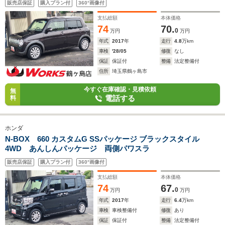
販売店保証
購入プラン付
360°画像付
支払総額
本体価格
74
70.
0
万円
万円
年式
2017
年
走行
4.8
万km
車検
'28/05
修復
なし
保証
保証付
整備
法定整備付
住所
埼玉県鶴ヶ島市
今すぐ在庫確認・見積依頼
無
電話する
料
ホンダ
N-BOX 660 カスタムG SSパッケージ ブラックスタイル
4WD あんしんパッケージ 両側パワスラ
販売店保証
購入プラン付
360°画像付
支払総額
本体価格
74
67.
0
万円
万円
年式
2017
年
走行
6.4
万km
車検
車検整備付
修復
あり
保証
保証付
整備
法定整備付