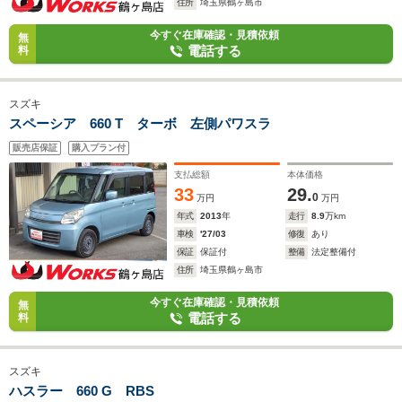
住所
埼玉県鶴ヶ島市
今すぐ在庫確認・見積依頼
無
電話する
料
スズキ
スペーシア 660 T ターボ 左側パワスラ
販売店保証
購入プラン付
支払総額
本体価格
33
29.
0
万円
万円
年式
2013
年
走行
8.9
万km
車検
'27/03
修復
あり
保証
保証付
整備
法定整備付
住所
埼玉県鶴ヶ島市
今すぐ在庫確認・見積依頼
無
電話する
料
スズキ
ハスラー 660 G RBS