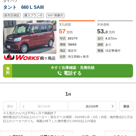
ダイハツ
タント 660 L SAIII
販売店保証
購入プラン付
360°画像付
支払総額
本体価格
57
53.
0
万円
万円
年式
2017
年
走行
4.3
万km
車検
'28/03
修復
あり
保証
保証付
整備
法定整備付
住所
埼玉県鶴ヶ島市
今すぐ在庫確認・見積依頼
無
電話する
料
1
/4
最初
前の30件
次の30件
最後
※人気のクルマは平均1ヶ月で掲載終了
物件数合計1万台以上のメーカー｜算出データ期間：2025年1月～3月｜内容：物件数合計1万台
以上のメーカーのうち、掲載が終了した物件数が1,000台以上の場合