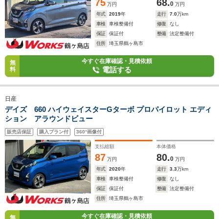
75
68.
0
万円
万円
年式
2019
年
走行
7.0
万km
車検
車検整備付
修復
なし
保証
保証付
整備
法定整備付
住所
埼玉県鶴ヶ島市
今すぐ在庫確認・見積依頼
無
電話する
料
日産
デイズ 660 ハイウェイスターGターボ プロパイロット エディ
ション アラウンドビュー
販売店保証
購入プラン付
360°画像付
支払総額
本体価格
87
80.
0
万円
万円
年式
2020
年
走行
3.3
万km
車検
車検整備付
修復
なし
保証
保証付
整備
法定整備付
住所
埼玉県鶴ヶ島市
今すぐ在庫確認・見積依頼
無