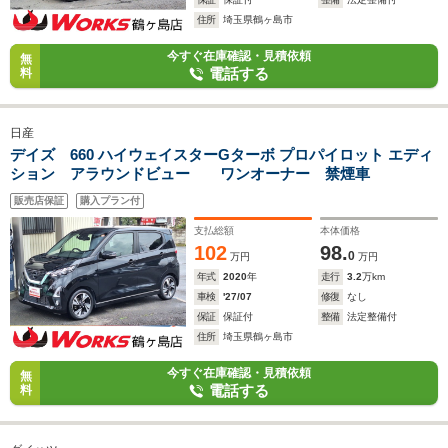
住所
埼玉県鶴ヶ島市
今すぐ在庫確認・見積依頼
無
電話する
料
日産
デイズ 660 ハイウェイスターGターボ プロパイロット エディ
ション アラウンドビュー ワンオーナー 禁煙車
販売店保証
購入プラン付
支払総額
本体価格
102
98.
0
万円
万円
年式
2020
年
走行
3.2
万km
車検
'27/07
修復
なし
保証
保証付
整備
法定整備付
住所
埼玉県鶴ヶ島市
今すぐ在庫確認・見積依頼
無
電話する
料