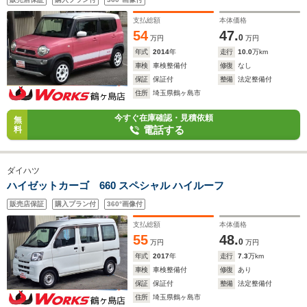
支払総額
本体価格
54
47.
0
万円
万円
年式
2014
年
走行
10.0
万km
車検
車検整備付
修復
なし
保証
保証付
整備
法定整備付
住所
埼玉県鶴ヶ島市
今すぐ在庫確認・見積依頼
無
電話する
料
ダイハツ
ハイゼットカーゴ 660 スペシャル ハイルーフ
販売店保証
購入プラン付
360°画像付
支払総額
本体価格
55
48.
0
万円
万円
年式
2017
年
走行
7.3
万km
車検
車検整備付
修復
あり
保証
保証付
整備
法定整備付
住所
埼玉県鶴ヶ島市