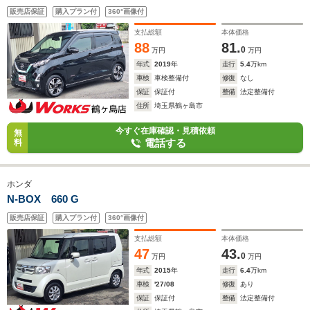
販売店保証
購入プラン付
360°画像付
支払総額
本体価格
88
81.
0
万円
万円
年式
2019
年
走行
5.4
万km
車検
車検整備付
修復
なし
保証
保証付
整備
法定整備付
住所
埼玉県鶴ヶ島市
今すぐ在庫確認・見積依頼
無
電話する
料
ホンダ
N-BOX 660 G
販売店保証
購入プラン付
360°画像付
支払総額
本体価格
47
43.
0
万円
万円
年式
2015
年
走行
6.4
万km
車検
'27/08
修復
あり
保証
保証付
整備
法定整備付