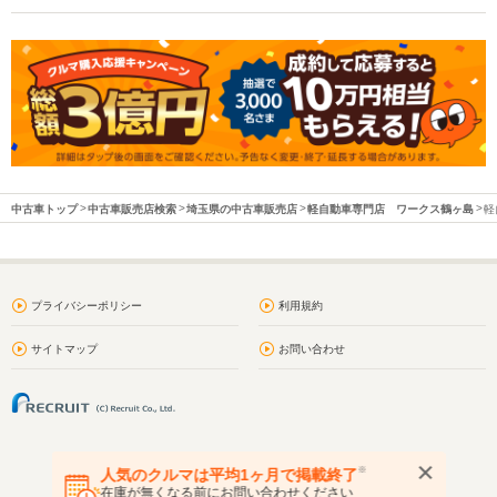
中古車トップ
中古車販売店検索
埼玉県の中古車販売店
軽自動車専門店 ワークス鶴ヶ島
軽
プライバシーポリシー
利用規約
サイトマップ
お問い合わせ
※
人気のクルマは平均1ヶ月で掲載終了
在庫が無くなる前にお問い合わせください