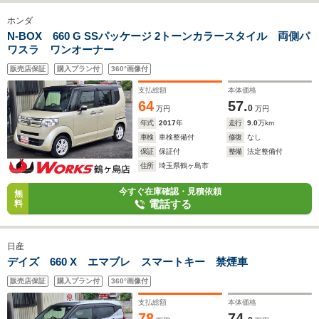
ホンダ
N-BOX 660 G SSパッケージ 2トーンカラースタイル 両側パ
ワスラ ワンオーナー
販売店保証
購入プラン付
360°画像付
支払総額
本体価格
64
57.
0
万円
万円
年式
2017
年
走行
9.0
万km
車検
車検整備付
修復
なし
保証
保証付
整備
法定整備付
住所
埼玉県鶴ヶ島市
今すぐ在庫確認・見積依頼
無
電話する
料
日産
デイズ 660 X エマブレ スマートキー 禁煙車
販売店保証
購入プラン付
360°画像付
支払総額
本体価格
78
74.