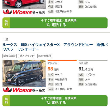
車検
'27/12
修復
なし
保証
保証付
整備
法定整備付
住所
埼玉県鶴ヶ島市
今すぐ在庫確認・見積依頼
無
電話する
料
日産
ルークス 660 ハイウェイスターX アラウンドビュー 両側パ
ワスラ ワンオーナー
販売店保証
購入プラン付
360°画像付
支払総額
本体価格
98
91.
0
万円
万円
年式
2021
年
走行
3.3
万km
車検
車検整備付
修復
あり
保証
保証付
整備
法定整備付
住所
埼玉県鶴ヶ島市
今すぐ在庫確認・見積依頼
無
電話する
料