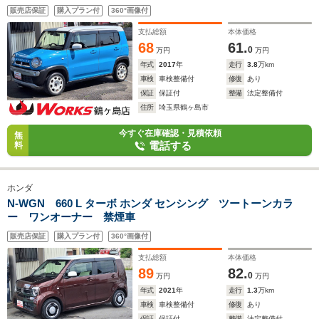
販売店保証
購入プラン付
360°画像付
支払総額
本体価格
68
61.
0
万円
万円
年式
2017
年
走行
3.8
万km
車検
車検整備付
修復
あり
保証
保証付
整備
法定整備付
住所
埼玉県鶴ヶ島市
今すぐ在庫確認・見積依頼
無
電話する
料
ホンダ
N-WGN 660 L ターボ ホンダ センシング ツートーンカラ
ー ワンオーナー 禁煙車
販売店保証
購入プラン付
360°画像付
支払総額
本体価格
89
82.
0
万円
万円
年式
2021
年
走行
1.3
万km
車検
車検整備付
修復
あり
保証
保証付
整備
法定整備付