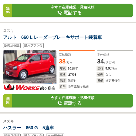
今すぐ在庫確認・見積依頼
無
電話する
料
スズキ
アルト 660 L レーダーブレーキサポート装着車
販売店保証
購入プラン付
支払総額
本体価格
38
34.
0
万円
万円
年式
2018
年
走行
5.5
万km
車検
'27/03
修復
なし
保証
保証付
整備
法定整備付
住所
埼玉県鶴ヶ島市
今すぐ在庫確認・見積依頼
無
電話する
料
スズキ
ハスラー 660 G 5速車
販売店保証
購入プラン付
360°画像付