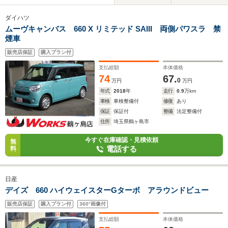
ダイハツ
ムーヴキャンバス 660 X リミテッド SAIII 両側パワスラ 禁
煙車
販売店保証
購入プラン付
支払総額
本体価格
74
67.
0
万円
万円
年式
2018
年
走行
0.9
万km
車検
車検整備付
修復
あり
保証
保証付
整備
法定整備付
住所
埼玉県鶴ヶ島市
今すぐ在庫確認・見積依頼
無
電話する
料
日産
デイズ 660 ハイウェイスターGターボ アラウンドビュー
販売店保証
購入プラン付
360°画像付
支払総額
本体価格