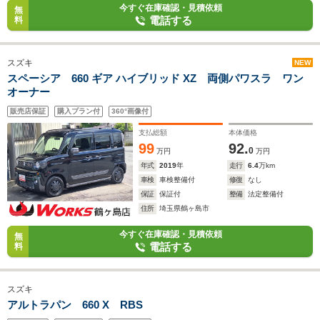
今すぐ在庫確認・見積依頼
無
電話する
料
スズキ
NEW
スペーシア 660 ギア ハイブリッド XZ 両側パワスラ ワン
オーナー
販売店保証
購入プラン付
360°画像付
支払総額
本体価格
99
92.
0
万円
万円
年式
2019
年
走行
6.4
万km
車検
車検整備付
修復
なし
保証
保証付
整備
法定整備付
住所
埼玉県鶴ヶ島市
今すぐ在庫確認・見積依頼
無
電話する
料
スズキ
アルトラパン 660 X RBS