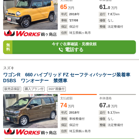
65
61.
0
万円
万円
年式
2018
年
走行
7.0
万km
車検
'27/08
修復
なし
保証
保証付
整備
法定整備付
住所
埼玉県鶴ヶ島市
今すぐ在庫確認・見積依頼
無
電話する
料
スズキ
ワゴンR 660 ハイブリッド FZ セーフティパッケージ装着車
DSBS ワンオーナー 禁煙車
販売店保証
購入プラン付
360°画像付
支払総額
本体価格
74
67.
0
万円
万円
年式
2018
年
走行
5.1
万km
車検
車検整備付
修復
なし
保証
保証付
整備
法定整備付
住所
埼玉県鶴ヶ島市