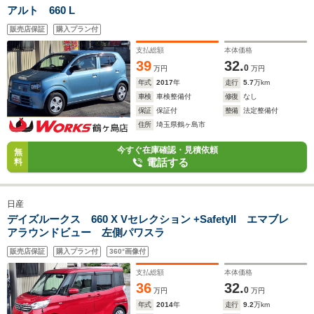
アルト 660 L
販売店保証
購入プラン付
支払総額
本体価格
39
32.
0
万円
万円
年式
2017
年
走行
5.7
万km
車検
車検整備付
修復
なし
保証
保証付
整備
法定整備付
住所
埼玉県鶴ヶ島市
今すぐ在庫確認・見積依頼
無
電話する
料
日産
デイズルークス 660 X Vセレクション +SafetyII エマブレ
アラウンドビュー 左側パワスラ
販売店保証
購入プラン付
360°画像付
支払総額
本体価格
36
32.
0
万円
万円
年式
2014
年
走行
9.2
万km