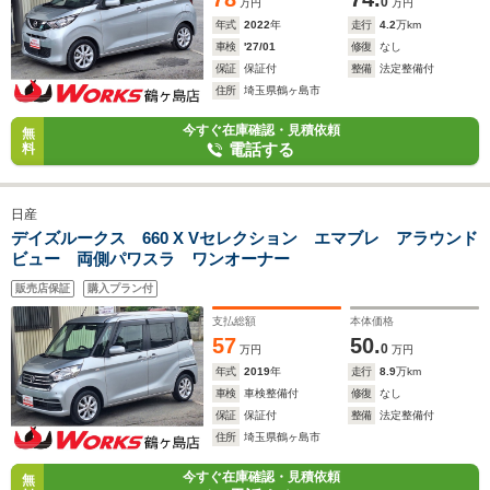
0
万円
万円
年式
2022
年
走行
4.2
万km
車検
'27/01
修復
なし
保証
保証付
整備
法定整備付
住所
埼玉県鶴ヶ島市
今すぐ在庫確認・見積依頼
無
電話する
料
日産
デイズルークス 660 X Vセレクション エマブレ アラウンド
ビュー 両側パワスラ ワンオーナー
販売店保証
購入プラン付
支払総額
本体価格
57
50.
0
万円
万円
年式
2019
年
走行
8.9
万km
車検
車検整備付
修復
なし
保証
保証付
整備
法定整備付
住所
埼玉県鶴ヶ島市
今すぐ在庫確認・見積依頼
無