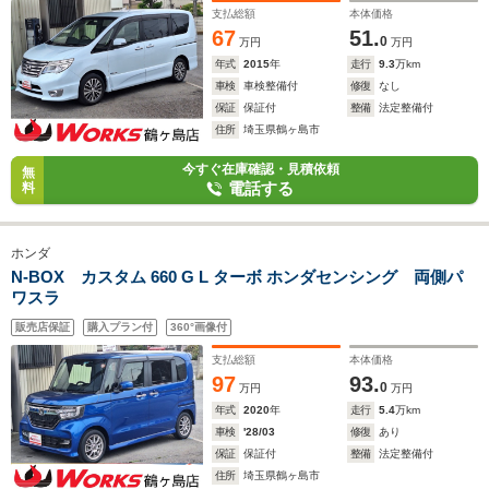
支払総額
本体価格
67
51.
0
万円
万円
年式
2015
年
走行
9.3
万km
車検
車検整備付
修復
なし
保証
保証付
整備
法定整備付
住所
埼玉県鶴ヶ島市
今すぐ在庫確認・見積依頼
無
電話する
料
ホンダ
N-BOX カスタム 660 G L ターボ ホンダセンシング 両側パ
ワスラ
販売店保証
購入プラン付
360°画像付
支払総額
本体価格
97
93.
0
万円
万円
年式
2020
年
走行
5.4
万km
車検
'28/03
修復
あり
保証
保証付
整備
法定整備付
住所
埼玉県鶴ヶ島市