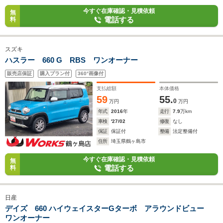
今すぐ在庫確認・見積依頼
無
電話する
料
スズキ
ハスラー 660 G RBS ワンオーナー
販売店保証
購入プラン付
360°画像付
支払総額
本体価格
59
55.
0
万円
万円
年式
2016
年
走行
7.9
万km
車検
'27/02
修復
なし
保証
保証付
整備
法定整備付
住所
埼玉県鶴ヶ島市
今すぐ在庫確認・見積依頼
無
電話する
料
日産
デイズ 660 ハイウェイスターGターボ アラウンドビュー
ワンオーナー