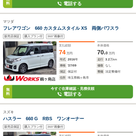
電話する
料
マツダ
フレアワゴン 660 カスタムスタイル XS 両側パワスラ
販売店保証
購入プラン付
360°画像付
支払総額
本体価格
74
70.
0
万円
万円
年式
2016
年
走行
3.2
万km
車検
'27/09
修復
なし
保証
保証付
整備
法定整備付
住所
埼玉県鶴ヶ島市
今すぐ在庫確認・見積依頼
無
電話する
料
スズキ
ハスラー 660 G RBS ワンオーナー
販売店保証
購入プラン付
360°画像付
支払総額
本体価格