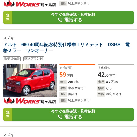
住所
埼玉県鶴ヶ島市
今すぐ在庫確認・見積依頼
無
電話する
料
スズキ
アルト 660 40周年記念特別仕様車 Lリミテッド DSBS 電
格ミラー ワンオーナー
販売店保証
購入プラン付
支払総額
本体価格
59
42.
0
万円
万円
年式
2019
年
走行
4.7
万km
車検
車検整備付
修復
なし
保証
保証付
整備
法定整備付
住所
埼玉県鶴ヶ島市
今すぐ在庫確認・見積依頼
無
電話する
料
スズキ