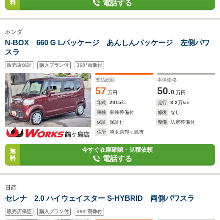
電話する
料
ホンダ
N-BOX 660 G Lパッケージ あんしんパッケージ 左側パワ
スラ
販売店保証
購入プラン付
360°画像付
支払総額
本体価格
57
50.
0
万円
万円
年式
2015
年
走行
3.2
万km
車検
車検整備付
修復
なし
保証
保証付
整備
法定整備付
住所
埼玉県鶴ヶ島市
今すぐ在庫確認・見積依頼
無
電話する
料
日産
セレナ 2.0 ハイウェイスター S-HYBRID 両側パワスラ
販売店保証
購入プラン付
360°画像付