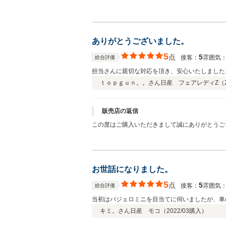
ら、納車準備をさせて頂いております。 納車の
ありがとうございました。
5
点
5
接客：
雰囲気
総合評価
担当さんに親切な対応を頂き、安心いたしました
ｔｏｐｇｕｎ。。さん
日産 フェアレディZ（
販売店の返信
この度はご購入いただきまして誠にありがとうご
す。お近く通られる際にはぜひお気軽にお立ち寄
お世話になりました。
5
点
5
接客：
雰囲気
総合評価
当初はパジェロミニを目当てに伺いましたが、車
キミ。さん
日産 モコ（
2022/03
購入）