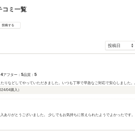
チコミ一覧
投稿する
4
5
5
：
アフター：
品質：
抑えたりなどしてやっていただきました。いつも丁寧で早急なご対応で安心しました。
024/04
購入）
購入ありがとうございました。 少しでもお気持ちに答えられたようでよかったです
い致します。