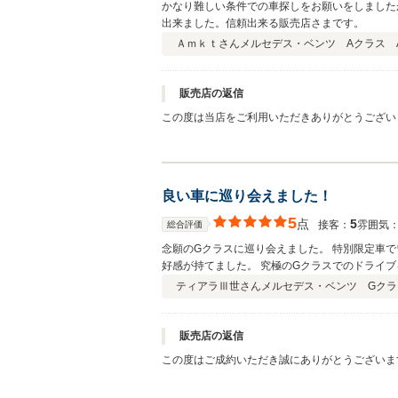
かなり難しい条件での車探しをお願いをしました
出来ました。信頼出来る販売店さまです。
Ａｍｋｔさん
メルセデス・ベンツ Aクラス A
販売店の返信
この度は当店をご利用いただきありがとうござい
をいただきありがとうございます。 ご満足いた
絡いただければと思います。 今後ともよろしく
良い車に巡り会えました！
5
点
5
接客：
雰囲気
総合評価
念願のGクラスに巡り会えました。 特別限定車
好感が持てました。 究極のGクラスでのドライ
ティアラⅢ世さん
メルセデス・ベンツ Gクラス
販売店の返信
この度はご成約いただき誠にありがとうございま
う努めてまいります。お買い上げいただきました
い。今後ともよろしくお願いいたします。