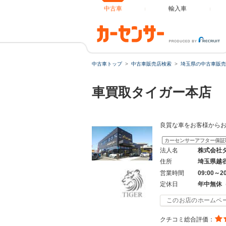
中古車
輸入車
中古車トップ
中古車販売店検索
埼玉県の中古車販売
車買取タイガー本店
良質な車をお客様から
カーセンサーアフター保証
法人名
株式会社
住所
埼玉県越
営業時間
09:00～2
定休日
年中無休
このお店のホームペ
クチコミ総合評価：