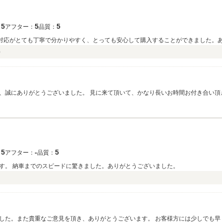
5
5
5
：
アフター：
品質：
対応がとても丁寧で分かりやすく、とっても安心して購入することができました。
）
て、誠にありがとうございました。 見に来て頂いて、かなり長いお時間お付き合い
ら、ぜひお声掛けください。宜しくお願い致します。
5
‐
5
：
アフター：
品質：
す。 納車までのスピードに驚きました。ありがとうございました。
した。また貴重なご意見を頂き、ありがとうございます。 お客様方には少しでも早