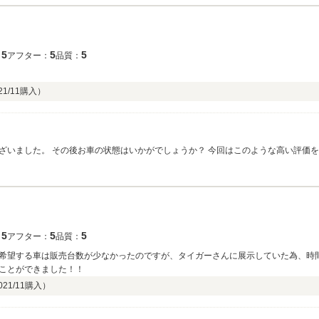
5
5
5
：
アフター：
品質：
21/11
購入）
ざいました。 その後お車の状態はいかがでしょうか？ 今回はこのような高い評価
ださい。 今後とも、どうぞ宜しくお願い致します。
5
5
5
：
アフター：
品質：
希望する車は販売台数が少なかったのですが、タイガーさんに展示していた為、時
ことができました！！
021/11
購入）