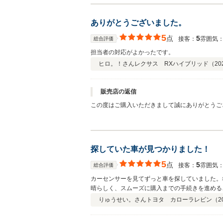
ありがとうございました。
5
点
5
接客：
雰囲気
総合評価
担当者の対応がよかったです。
ヒロ。！さん
レクサス RXハイブリッド（
20
販売店の返信
この度はご購入いただきまして誠にありがとうご
す。何かお困りの際はぜひお気軽にお立ち寄りく
探していた車が見つかりました！
5
点
5
接客：
雰囲気
総合評価
カーセンサーを見てずっと車を探していました。
晴らしく、スムーズに購入までの手続きを進める
りゅうせい。さん
トヨタ カローラレビン（
2