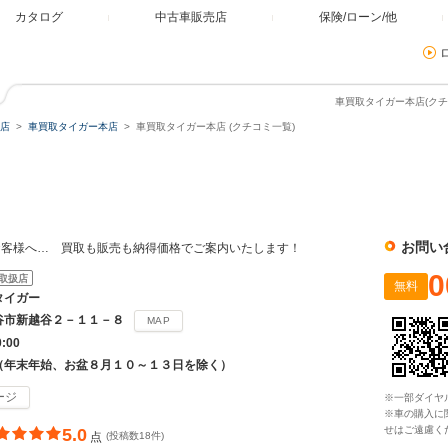
カタログ
中古車販売店
保険/ローン/他
車買取タイガー本店(クチ
店
車買取タイガー本店
車買取タイガー本店 (クチコミ一覧)
お問い
お客様へ… 買取も販売も納得価格でご案内いたします！
0
取扱店
無料
タイガー
谷市新越谷２－１１－８
MAP
0:00
（年末年始、お盆８月１０～１３日を除く）
ージ
※一部ダイヤ
※車の購入に
せはご遠慮く
5.0
点
(投稿数18件)