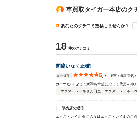
車買取タイガー本店のク
あなたのクチコミ投稿しませんか？
18
件のクチコミ
間違いなく正確!
5
点
5
接客：
雰囲気
総合評価
カーナビetcなどの新調も希望に沿って費用を
エクストレイルさん
日産 エクストレイル（
2
販売店の返信
エクストレイル様 この度はエクストレイルのご
いましたら、ぜひお声掛けください。宜しくお願