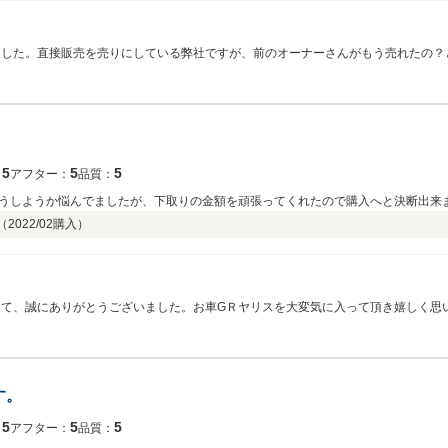
ました。直接販売を売りにしている弊社ですが、前のオーナーさんがもう売れたの？
ょっと離れていますが、また機会ございます際にはぜひお声掛けてください。宜し
5
5
5
：
アフター：
品質：
うしようか悩んでましたが、下取りの金額を頑張ってくれたので購入へと決断出来
（
2022/02
購入）
して、誠にありがとうございました。お車GＲヤリスを大変気に入って頂き嬉しく思
宜しくお願い致します。
す。
5
5
5
：
アフター：
品質：