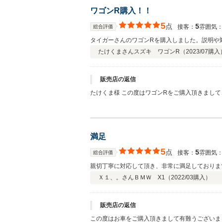
ワゴンR購入！！
5
点
5
接客：
雰囲気
総合評価
タイガーさんのワゴンRを購入しました。説明や
たけくまさん
スズキ ワゴンR（
2023/07
購入
販売店の返信
たけくま様 この度はワゴンRをご購入頂きまし
ます。 今後とも些細な事でも何かございました
満足
5
点
5
接客：
雰囲気
総合評価
親切丁寧に対応して頂き、非常に満足しておりま
Ｘ１、。さん
ＢＭＷ X1（
2022/03
購入）
販売店の返信
この度はお車をご購入頂きまして有難うございま