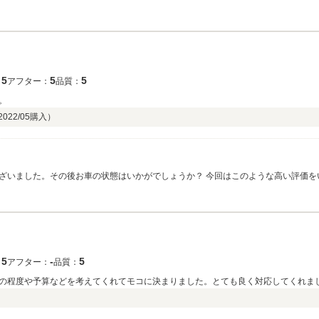
スピードに満足して頂いたこと大変うれしく思います。この度はご利用頂きありがと
5
5
5
：
アフター：
品質：
。
2022/05
購入）
ざいました。その後お車の状態はいかがでしょうか？ 今回はこのような高い評価を
りください。 今後とも、どうぞ宜しくお願い致します。
5
‐
5
：
アフター：
品質：
の程度や予算などを考えてくれてモコに決まりました。とても良く対応してくれま