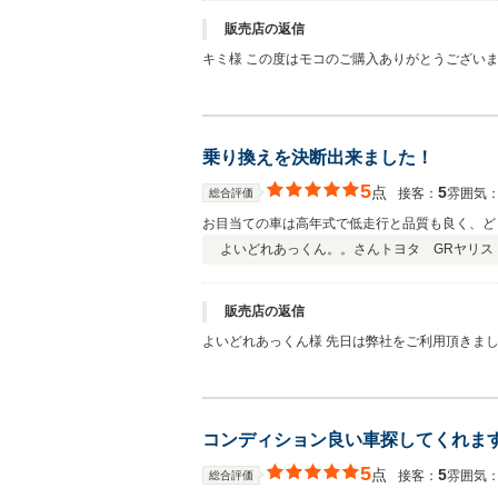
販売店の返信
キミ様 この度はモコのご購入ありがとうござい
頂きありがとうございます。店舗とお住まいはち
乗り換えを決断出来ました！
5
点
5
接客：
雰囲気
総合評価
お目当ての車は高年式で低走行と品質も良く、ど
よいどれあっくん。。さん
トヨタ GRヤリス
販売店の返信
よいどれあっくん様 先日は弊社をご利用頂きま
る際にはお気軽にお立ち寄りください。今後とも
コンディション良い車探してくれま
5
点
5
接客：
雰囲気
総合評価