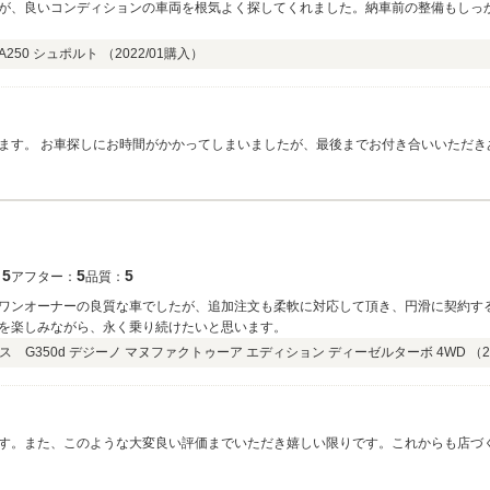
が、良いコンディションの車両を根気よく探してくれました。納車前の整備もしっ
250 シュポルト （
2022/01
購入）
ます。 お車探しにお時間がかかってしまいましたが、最後までお付き合いいただき
だけたようで何よりでございます。末永く楽しんでいただけることを願っております
お願いいたします。
5
5
5
：
アフター：
品質：
でワンオーナーの良質な車でしたが、追加注文も柔軟に対応して頂き、円滑に契約す
ブを楽しみながら、永く乗り続けたいと思います。
 G350d デジーノ マヌファクトゥーア エディション ディーゼルターボ 4WD （
2
す。また、このような大変良い評価までいただき嬉しい限りです。これからも店づ
Gクラスは、大事に楽しく末永く乗ってあげてください。どんなことでも構いませ