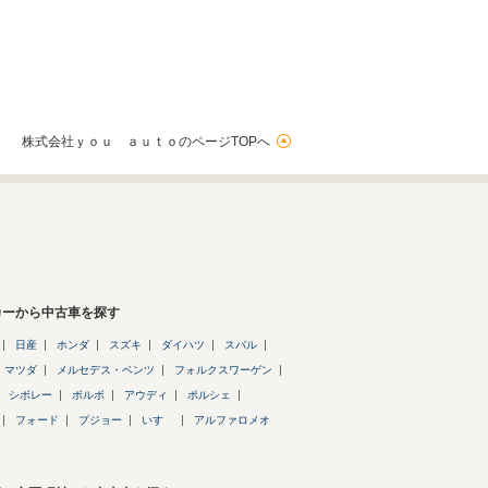
株式会社ｙｏｕ ａｕｔｏのページTOPへ
カーから中古車を探す
日産
ホンダ
スズキ
ダイハツ
スバル
マツダ
メルセデス・ベンツ
フォルクスワーゲン
シボレー
ボルボ
アウディ
ポルシェ
フォード
プジョー
いすゞ
アルファロメオ