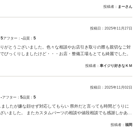
投稿者：
まーさん
投稿日：
2025年11月27日
5
‐
5
：
アフター：
品質：
りがとうございました。色々な相談やお店引き取りの際も親切なご対
でびっくりしましたけど・・・お店・整備工場もとても綺麗でした。
投稿者：
車イジり好きなＫＭ
投稿日：
2025年11月02日
‐
5
5
：
アフター：
品質：
しましたが嫌な顔せず対応してもらい 県外だと言っても時間どうりに
ざいました。 またカスタムパーツの相談や値段相談でも感謝しかあ…
投稿者：
福岡