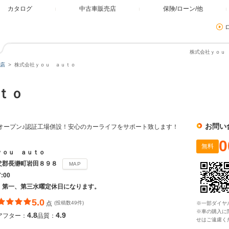
カタログ
中古車販売店
保険/ローン/他
株式会社ｙｏｕ 
店
株式会社ｙｏｕ ａｕｔｏ
ｕｔｏ
お問い
店舗オープン♪認証工場併設！安心のカーライフをサポート致します！
0
無料
ｙｏｕ ａｕｔｏ
父郡長瀞町岩田８９８
MAP
7:00
・第一、第三水曜定休日になります。
5.0
点
(投稿数49件)
※一部ダイヤ
※車の購入に
4.8
4.9
アフター：
品質：
せはご遠慮く