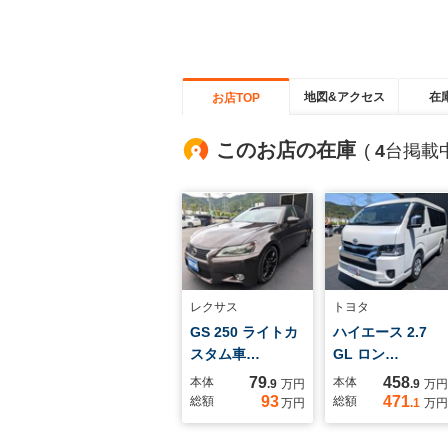
地図&アクセス
在
お店TOP
このお店の在庫
(
4
台掲載中
レクサス
トヨタ
GS 250 ライトカ
ハイエース 2.7
スタム車…
GL ロン…
79
458
本体
本体
.9
万円
.9
万円
93
471
総額
総額
万円
.1
万円