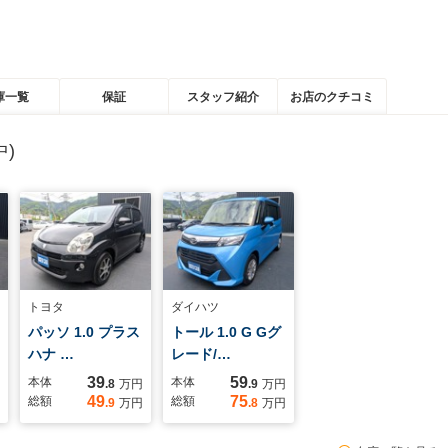
庫一覧
保証
スタッフ紹介
お店のクチコミ
)
トヨタ
ダイハツ
パッソ 1.0 プラス
トール 1.0 G Gグ
ハナ …
レード/…
39
59
本体
本体
.8
万円
.9
万円
49
75
総額
総額
.9
万円
.8
万円