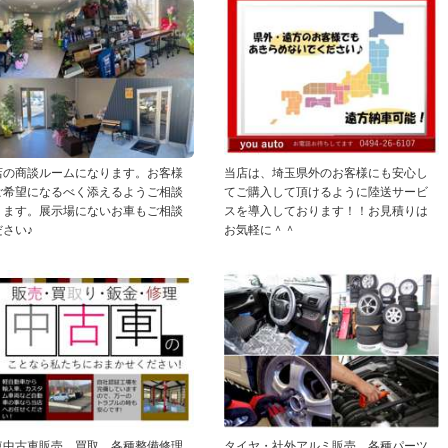
店の商談ルームになります。お客様
当店は、埼玉県外のお客様にも安心し
ご希望になるべく添えるようご相談
てご購入して頂けるように陸送サービ
ります。展示場にないお車もご相談
スを導入しております！！お見積りは
ださい♪
お気軽に＾＾
車中古車販売、買取、各種整備修理
タイヤ・社外アルミ販売、各種パーツ