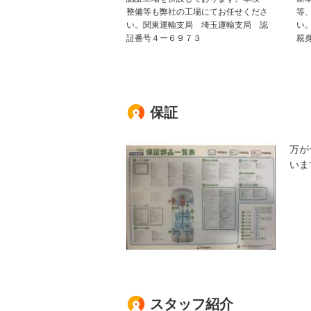
整備等も弊社の工場にてお任せくださ
等
い。関東運輸支局 埼玉運輸支局 認
い
証番号４ー６９７３
親
保証
万が
いま
スタッフ紹介