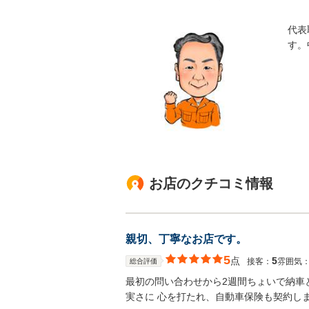
代表
す。
お店のクチコミ情報
親切、丁寧なお店です。
5
点
5
接客：
雰囲気
総合評価
最初の問い合わせから2週間ちょいで納車
実さに 心を打たれ、自動車保険も契約し