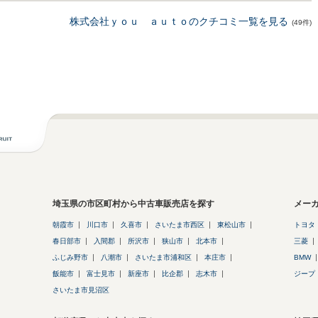
株式会社ｙｏｕ ａｕｔｏのクチコミ一覧を見る
(49件)
埼玉県の市区町村から中古車販売店を探す
メー
朝霞市
川口市
久喜市
さいたま市西区
東松山市
トヨタ
春日部市
入間郡
所沢市
狭山市
北本市
三菱
ふじみ野市
八潮市
さいたま市浦和区
本庄市
BMW
飯能市
富士見市
新座市
比企郡
志木市
ジープ
さいたま市見沼区