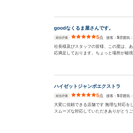
goodなくるま屋さんです。
5
点
5
接客：
雰囲気
総合評価
社長様及びスタッフの皆様、この度は、あ
応満足しております。ちょっと場所が秘境
ハイゼットジャンボエクストラ
5
点
5
接客：
雰囲気
総合評価
大変に信頼できる店舗です 無理な対応を
スムーズな対応していただきありがとうご