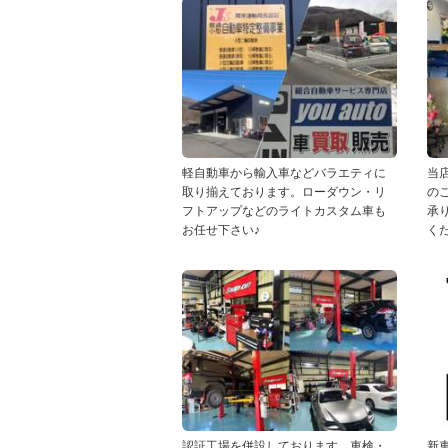
軽自動車から輸入車などバラエティに
当
取り揃えております。ローダウン・リ
の
フトアップなどのライトカスタム車も
承
お任せ下さい♪
く
認証工場を併設しております。車検・
新