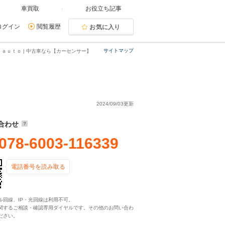
車買取
お役立ち記事
ログイン
閲覧履歴
お気に入り
サイトマップ
ａｕｔｏ | 中古車なら【カーセンサー】
2024/09/03更新
合わせ
078-6003-116339
電話番号を読み取る
ル回線、IP・光回線は利用不可。
関するご相談・確認専用ダイヤルです。その他のお問い合わ
ださい。