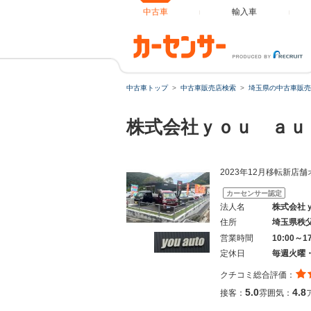
中古車
輸入車
中古車トップ
中古車販売店検索
埼玉県の中古車販売
株式会社ｙｏｕ ａ
2023年12月移転新
カーセンサー認定
法人名
株式会社
住所
埼玉県秩
営業時間
10:00～1
定休日
毎週火曜
クチコミ総合評価：
5.0
4.8
接客：
雰囲気：