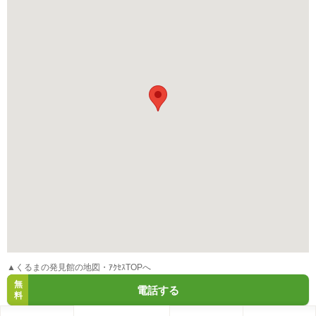
▲くるまの発見館の地図・ｱｸｾｽTOPへ
無
電話する
料