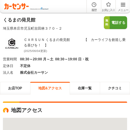
履歴
お気に入り
メニュー
くるまの発見館
無
電話する
料
埼玉県本庄市児玉町吉田林３７０－２
ＣＡＲＳＵＮ くるまの発見館 【 カーライフを創造し乗
る喜びを！ 】
(2025/06/04更新)
営業時間
08:30～20:00 月～土 08:30～19:00 日・祝
定休日
不定休
法人名
株式会社カーサン
お店TOP
地図&アクセス
在庫一覧
クチコミ
地図アクセス