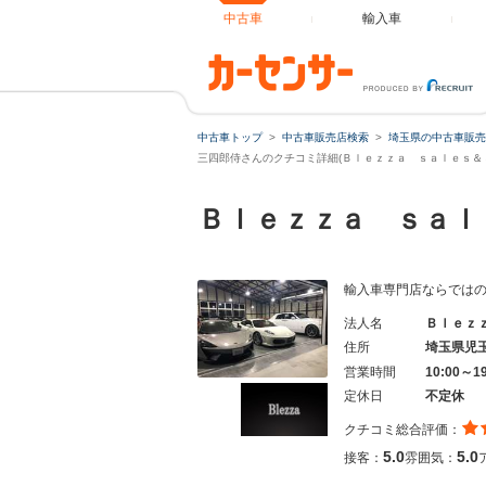
中古車
輸入車
中古車トップ
中古車販売店検索
埼玉県の中古車販売
三四郎侍さんのクチコミ詳細(Ｂｌｅｚｚａ ｓａｌｅｓ＆ｓ
Ｂｌｅｚｚａ ｓａ
輸入車専門店ならでは
法人名
Ｂｌｅｚ
住所
埼玉県児
営業時間
10:00～1
定休日
不定休
クチコミ総合評価：
5.0
5.0
接客：
雰囲気：