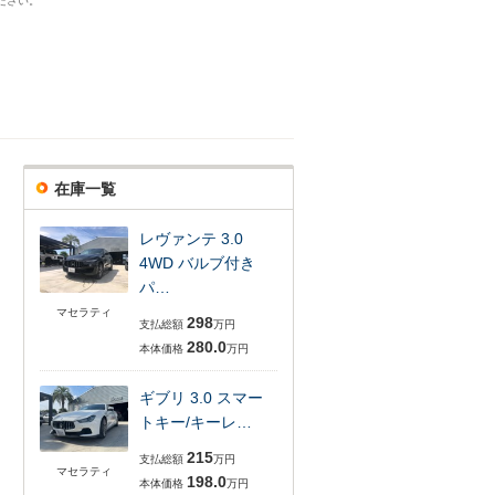
ださい。
在庫一覧
レヴァンテ 3.0
4WD バルブ付き
パ…
マセラティ
298
支払総額
万円
280.0
本体価格
万円
ギブリ 3.0 スマー
トキー/キーレ…
215
支払総額
万円
マセラティ
198.0
本体価格
万円