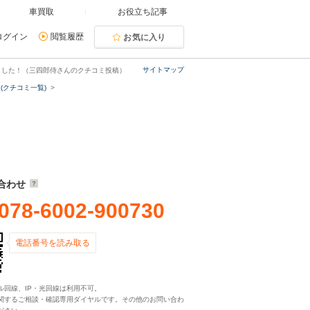
車買取
お役立ち記事
ログイン
閲覧履歴
お気に入り
サイトマップ
ました！（三四郎侍さんのクチコミ投稿）
(クチコミ一覧)
合わせ
078-6002-900730
電話番号を読み取る
ル回線、IP・光回線は利用不可。
関するご相談・確認専用ダイヤルです。その他のお問い合わ