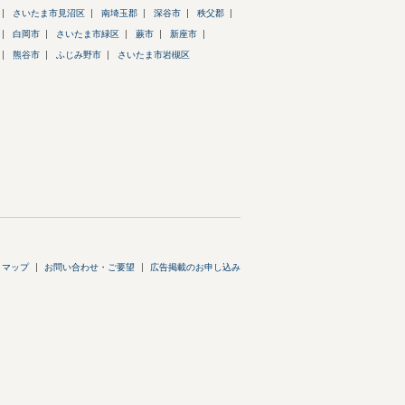
さいたま市見沼区
南埼玉郡
深谷市
秩父郡
白岡市
さいたま市緑区
蕨市
新座市
熊谷市
ふじみ野市
さいたま市岩槻区
トマップ
お問い合わせ・ご要望
広告掲載のお申し込み