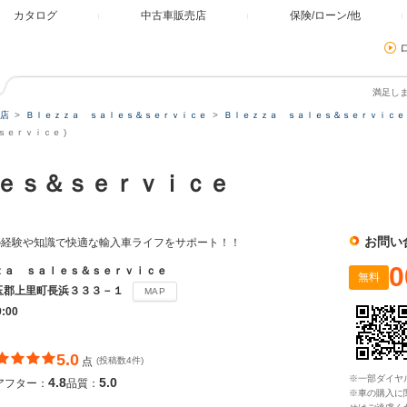
カタログ
中古車販売店
保険/ローン/他
満足し
店
Ｂｌｅｚｚａ ｓａｌｅｓ＆ｓｅｒｖｉｃｅ
Ｂｌｅｚｚａ ｓａｌｅｓ＆ｓｅｒｖｉｃｅ 
ｅｒｖｉｃｅ )
ｌｅｓ＆ｓｅｒｖｉｃｅ
お問い
の経験や知識で快適な輸入車ライフをサポート！！
0
ｚａ ｓａｌｅｓ＆ｓｅｒｖｉｃｅ
無料
玉郡上里町長浜３３３－１
MAP
9:00
5.0
点
(投稿数4件)
※一部ダイヤ
4.8
5.0
アフター：
品質：
※車の購入に