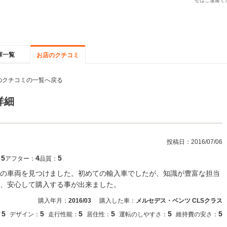
せはご遠慮く
庫一覧
お店のクチコミ
のクチコミの一覧へ戻る
詳細
投稿日：
2016/07/06
5
4
5
：
アフター：
品質：
の車両を見つけました。初めての輸入車でしたが、知識が豊富な担当
、安心して購入する事が出来ました。
購入年月：
2016/03
購入した車：
メルセデス・ベンツ CLSクラス
5
5
5
5
5
5
：
デザイン：
走行性能：
居住性：
運転のしやすさ：
維持費の安さ：