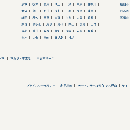
茨城
栃木
群馬
埼玉
千葉
東京
神奈川
狭山市
新潟
富山
石川
福井
山梨
長野
岐阜
日高市
静岡
愛知
三重
滋賀
京都
大阪
兵庫
三郷市
奈良
和歌山
鳥取
島根
岡山
広島
山口
徳島
香川
愛媛
高知
福岡
佐賀
長崎
熊本
大分
宮崎
鹿児島
沖縄
入車
車買取・車査定
中古車リース
プライバシーポリシー
利用規約
"カーセンサーは安心"その理由
サイ