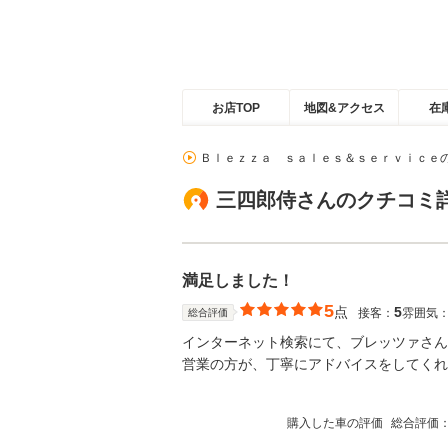
お店TOP
地図&アクセス
在
Ｂｌｅｚｚａ ｓａｌｅｓ＆ｓｅｒｖｉｃｅ
三四郎侍さんのクチコミ
満足しました！
5
点
5
接客：
雰囲気
総合評価
インターネット検索にて、ブレッツァさん
営業の方が、丁寧にアドバイスをしてくれ
購入した車の評価
総合評価