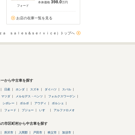
398.0
本体価格
万円
フォード
お店の在庫一覧を見る
ｚａ ｓａｌｅｓ＆ｓｅｒｖｉｃｅ）トップへ
カーから中古車を探す
日産
ホンダ
スズキ
ダイハツ
スバル
マツダ
メルセデス・ベンツ
フォルクスワーゲン
シボレー
ボルボ
アウディ
ポルシェ
フォード
プジョー
いすゞ
アルファロメオ
県の市区町村から中古車を探す
所沢市
入間郡
戸田市
秩父市
加須市