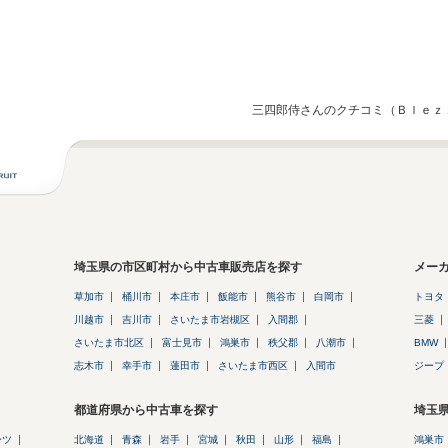
三四郎侍さんのクチコミ（Ｂｌｅｚ
埼玉県の市区町村から中古車販売店を探す
メー
草加市
桶川市
本庄市
飯能市
熊谷市
白岡市
トヨタ
川越市
吉川市
さいたま市岩槻区
入間郡
三菱
さいたま市北区
富士見市
鴻巣市
秩父郡
八潮市
BMW
志木市
幸手市
蓮田市
さいたま市西区
入間市
ジープ
都道府県から中古車を探す
埼玉
ーツ
北海道
青森
岩手
宮城
秋田
山形
福島
鴻巣市