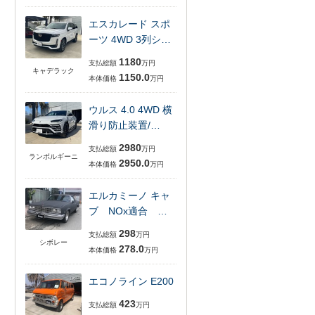
エスカレード スポ
ーツ 4WD 3列シ…
1180
支払総額
万円
キャデラック
1150.0
本体価格
万円
ウルス 4.0 4WD 横
滑り防止装置/…
2980
支払総額
万円
ランボルギーニ
2950.0
本体価格
万円
エルカミーノ キャ
ブ NOx適合 …
298
支払総額
万円
シボレー
278.0
本体価格
万円
エコノライン E200
423
支払総額
万円