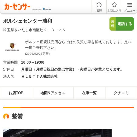
履歴
お気に入り
メニュー
ポルシェセンター浦和
無
電話する
料
埼玉県さいたま市南区辻２－８－２５
ポルシェ正規販売店ならではの良質な車を揃えております。是非
一度ご来店下さい。
(2026/02/23更新)
営業時間
10:00～19:00
定休日
月曜日（月曜日祝日の際は営業）・火曜日が休業となります。
法人名
ＡＬＥＴＴＡ株式会社
お店TOP
地図&アクセス
在庫一覧
クチコミ
整備