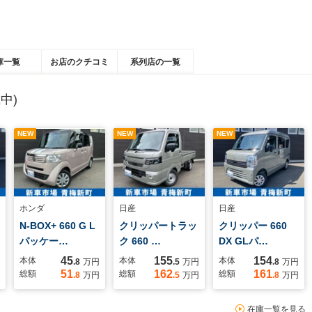
庫一覧
お店のクチコミ
系列店の一覧
中)
NEW
NEW
NEW
ホンダ
日産
日産
N-BOX+ 660 G L
クリッパートラッ
クリッパー 660
パッケー…
ク 660 …
DX GLパ…
45
155
154
本体
本体
本体
.8
万円
.5
万円
.8
万円
51
162
161
総額
総額
総額
.8
万円
.5
万円
.8
万円
在庫一覧を見る