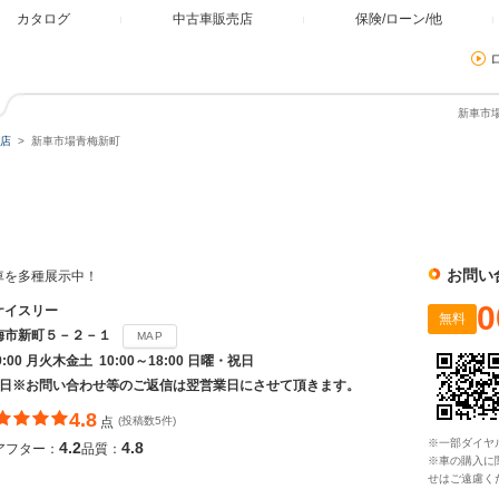
カタログ
中古車販売店
保険/ローン/他
新車市場
店
新車市場青梅新町
お問い
動車を多種展示中！
0
ケイスリー
無料
梅市新町５－２－１
MAP
19:00 月火木金土 10:00～18:00 日曜・祝日
曜日※お問い合わせ等のご返信は翌営業日にさせて頂きます。
4.8
点
(投稿数5件)
※一部ダイヤ
4.2
4.8
アフター：
品質：
※車の購入に
せはご遠慮く