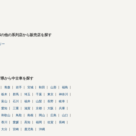
都の他の系列店から販売店を探す
リー
府県から中古車を探す
青森
岩手
宮城
秋田
山形
福島
栃木
群馬
埼玉
千葉
東京
神奈川
富山
石川
福井
山梨
長野
岐阜
愛知
三重
滋賀
京都
大阪
兵庫
和歌山
鳥取
島根
岡山
広島
山口
香川
愛媛
高知
福岡
佐賀
長崎
大分
宮崎
鹿児島
沖縄