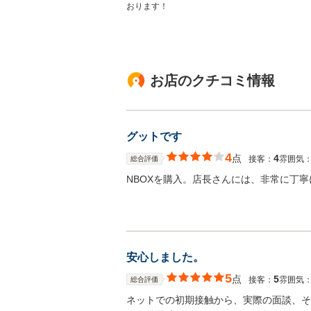
おります！
お店のクチコミ情報
グットです
4
点
4
接客：
雰囲気
総合評価
NBOXを購入。店長さんには、非常に丁
安心しました。
5
点
5
接客：
雰囲気
総合評価
ネットでの初期接触から、実際の面談、そ