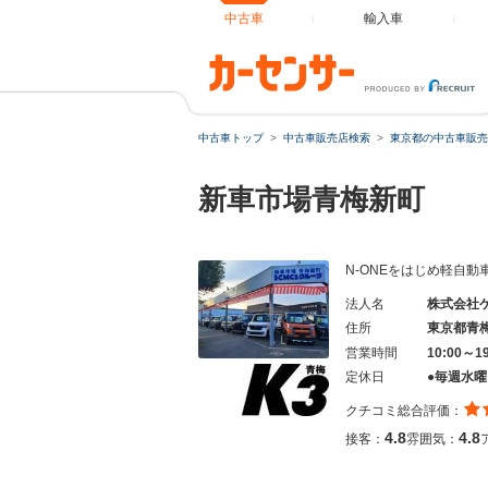
中古車
輸入車
中古車トップ
中古車販売店検索
東京都の中古車販売
新車市場青梅新町
N-ONEをはじめ軽自
法人名
株式会社
住所
東京都青
営業時間
10:00～
定休日
●毎週水
クチコミ総合評価：
4.8
4.8
接客：
雰囲気：