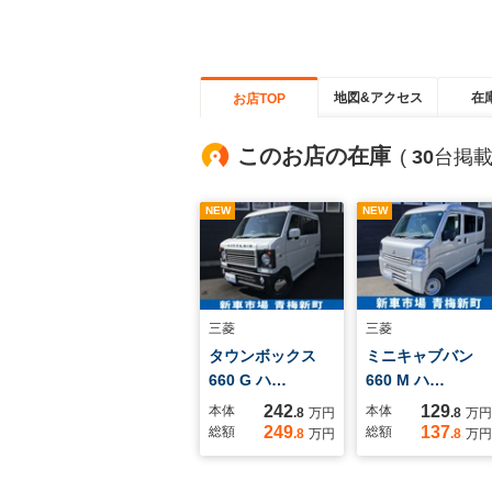
地図&アクセス
在
お店TOP
このお店の在庫
(
30
台掲載
NEW
NEW
三菱
三菱
タウンボックス
ミニキャブバン
660 G ハ…
660 M ハ…
242
129
本体
本体
.8
万円
.8
万円
249
137
総額
総額
.8
万円
.8
万円