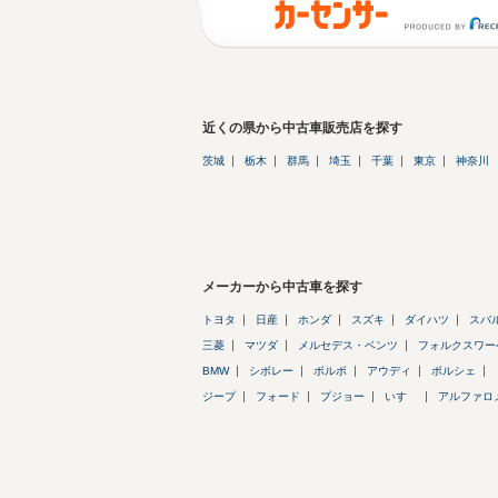
近くの県から中古車販売店を探す
茨城
栃木
群馬
埼玉
千葉
東京
神奈川
メーカーから中古車を探す
トヨタ
日産
ホンダ
スズキ
ダイハツ
スバ
三菱
マツダ
メルセデス・ベンツ
フォルクスワー
BMW
シボレー
ボルボ
アウディ
ポルシェ
ジープ
フォード
プジョー
いすゞ
アルファロ