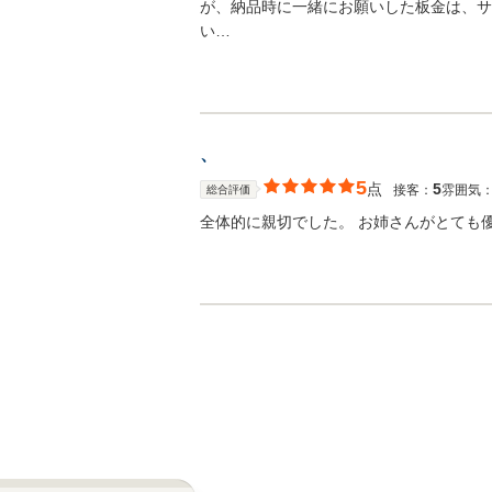
が、納品時に一緒にお願いした板金は、サ
い…
、
5
点
5
接客：
雰囲気
総合評価
全体的に親切でした。 お姉さんがとても