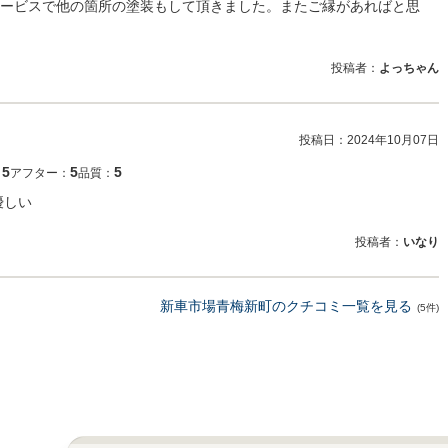
ービスで他の箇所の塗装もして頂きました。またご縁があればと思
投稿者：
よっちゃん
投稿日：
2024年10月07日
5
5
5
：
アフター：
品質：
優しい
投稿者：
いなり
新車市場青梅新町のクチコミ一覧を見る
(5件)