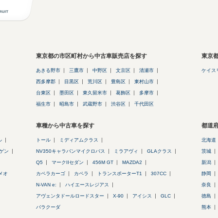
東京都の市区町村から中古車販売店を探す
東京
あきる野市
三鷹市
中野区
文京区
清瀬市
ケイス
西多摩郡
目黒区
荒川区
豊島区
東村山市
台東区
墨田区
東久留米市
葛飾区
多摩市
福生市
昭島市
武蔵野市
渋谷区
千代田区
車種から中古車を探す
都道
ル
トール
ミディアムクラス
北海道
ゲン
NV350キャラバンマイクロバス
ミラアヴィ
GLAクラス
茨城
Q5
マークIIセダン
456M GT
MAZDA2
新潟
メオ
カペラカーゴ
カペラ
トランスポーターT1
307CC
静岡
N-VAN e:
ハイエースレジアス
奈良
アヴェンタドールロードスター
X-90
アイシス
GLC
徳島
バラクーダ
熊本