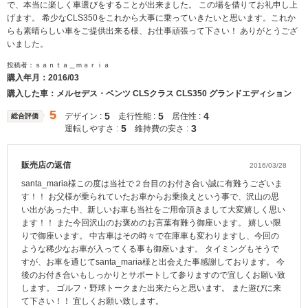
で、本当に楽しく車選びをすることが出来ました。 この場を借りてお礼申し上
げます。 希少なCLS350をこれから大事に乗っていきたいと思います。これか
らも素晴らしい車をご提供出来る様、お仕事頑張って下さい！ ありがとうござ
いました。
投稿者：ｓａｎｔａ＿ｍａｒｉａ
購入年月：
2016/03
購入した車：メルセデス・ベンツ CLSクラス CLS350 グランドエディション
5
5
5
4
デザイン :
走行性能 :
居住性 :
総合評価
5
3
運転しやすさ :
維持費の安さ :
販売店の返信
2016/03/28
santa_maria様この度は当社で２台目のお付き合い誠に有難うございま
す！！ お父様が乗られていたお車からお乗換えという事で、沢山の思
い出があった中、新しいお車も当社をご用命頂きまして大変嬉しく思い
ます！！ また今回沢山のお褒めのお言葉有難う御座います。 嬉しい限
りで御座います。 中古車はその時々で在庫車も変わりますし、今回の
ような稀少なお車が入ってくる事も御座います。 タイミングもそうで
すが、お車を通じてsanta_maria様と出会えた事感謝しております。 今
後のお付き合いもしっかりとサポートして参りますので宜しくお願い致
します。 ゴルフ・野球トークまた出来たらと思います。 また遊びに来
て下さい！！ 宜しくお願い致します。