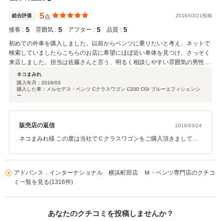
軽にご相談下さいませ。 今後とも宜しくお願い致します。
5
総合評価
2016/03/21投稿
点
5
5
5
5
接客 :
雰囲気 :
アフター :
品質 :
初めての外車を購入しました。以前からベンツに乗りたいと考え、ネットで
検索していましたらこちらのお店に希望にほぼ近い車体を見つけ、さっそく
来店しました。担当は佐藤さんと言う、明るく相談しやすい雰囲気の男性
で、いくつか質問した事柄に対し、丁寧な対応をして頂きました。とにかく
ネコまみれ
店舗にはたくさんの車があり、実際に実物を見ることができるので、欲しい
購入年月：
2016/03
購入した車：メルセデス・ベンツ Cクラスワゴン C200 CGI ブルーエフィシェンシ
車を正確に選ぶことができますし、いるだけで楽しめます。店長の岩田さん
ー
もとても感じの良い方で丁寧な説明と接客です。次回購入も是非こちらにし
たいと思える良いお店です。
販売店の返信
2016/03/24
ネコまみれ様 この度は当社でＣクラスワゴンをご購入頂きまして誠
に有難うございました。 嬉しいお言葉有難う御座います。 ネットで
見て頂いて在庫車にもあり丁度いいタイミングでご紹介が出来て本
当に良かったです。 高速域での走り、安全面などもグンッと上がり
アドバンス．インターナショナル 横浜町田店 Ｍ・ベンツ専門店のクチコ
ますので、これからも安心してメルセデスライフを楽しんで下さい
ミ一覧を見る(1316件)
ませ。 分からない事がありましたら何でもお気軽にご質問下さいま
せ。 お近くに来られた際は是非お立ち寄り下さい。 今後とも宜しく
お願い致します。
あなたのクチコミを投稿しませんか？