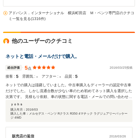
アドバンス．インターナショナル 横浜町田店 Ｍ・ベンツ専門店のクチコ
ミ一覧を見る(1316件)
他のユーザーのクチコミ
ネットと電話・メールだけで購入。
5
総合評価
2016/03/25投稿
点
5
‐
‐
5
接客 :
雰囲気 :
アフター :
品質 :
ネットでの購入は躊躇していました。中古車購入もディーラーの認定中古車
だけでした。 しかし流通台数が少ない車のため初めてネット購入を選択した
次第です。 見積もり依頼、車の状態に関する電話・メールでの問い合わせ、
購入決定後の手続きから納車まで予定通りで且つ不満に感じることはなく、
ｙｏｈｓ
納車された車も内装・外装共に予想以上に程度が良いものでした。 走行に関
購入年月：
2016/03
購入した車：メルセデス・ベンツ Rクラス R350 4マチック ラグジュアリーパッケー
する評価はまだ十分に走ってないのでわかりません。 一番の悩みは、どの販
ジ 4WD
売店のどの車にするかですが、販売店の選択は重要ですね、大阪から横浜ま
で実車を見にいくのは大変ですから。 購入決定後、家の近くの販売店から高
年式の車が納得できそうな価格で出てたのは少し残念。しかし、それも出会
販売店の返信
2016/03/26
いですから仕方ないですね。 事前にお付き合いのある近くの販売店でカーセ