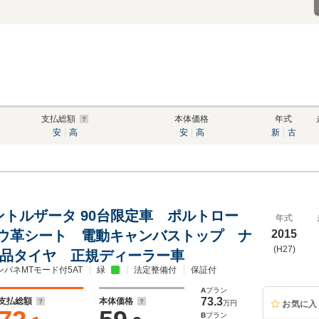
支払総額
本体価格
年式
安
高
安
高
新
古
メントルザータ 90台限定車 ポルトロー
年式
ウ革シート 電動キャンバストップ ナ
2015
(H27)
新品タイヤ 正規ディーラー車
ンパネMTモード付5AT
緑
法定整備付
保証付
A
プラン
73.3
支払総額
本体価格
万円
お気に入
B
プラン