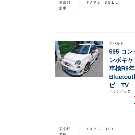
東京都
ＴＡＰＳ ＢＥＬＬ
多摩
アバルト
595 コ
ンボキャ
車検R9
Bluet
ビ TV
ハッチバック
東京都
ＴＡＰＳ ＢＥＬＬ
多摩