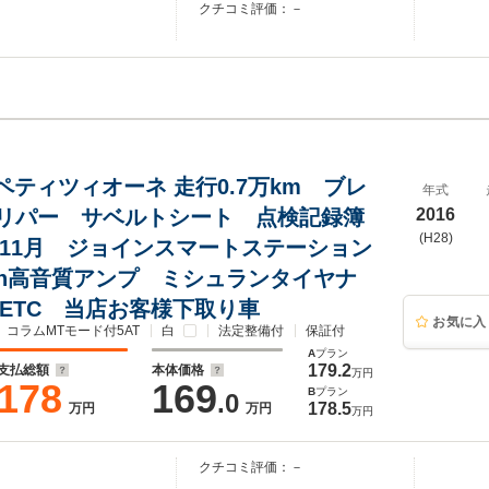
クチコミ評価：－
ンペティツィオーネ 走行0.7万km ブレ
年式
リパー サベルトシート 点検記録簿
2016
(H28)
年11月 ジョインスマートステーション
ooth高音質アンプ ミシュランタイヤナ
 ETC 当店お客様下取り車
お気に入
コラムMTモード付5AT
白
法定整備付
保証付
A
プラン
179.2
支払総額
本体価格
万円
178
169
B
プラン
.0
178.5
万円
万円
万円
クチコミ評価：－