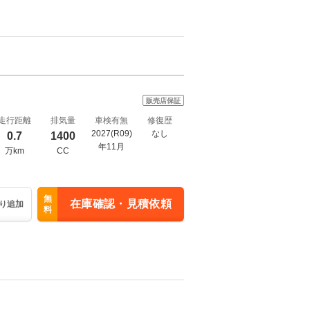
販売店保証
走行距離
排気量
車検有無
修復歴
2027(R09)
なし
0.7
1400
年11月
万km
CC
無
在庫確認・見積依頼
り追加
料