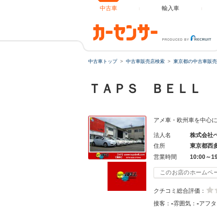
中古車
輸入車
中古車トップ
中古車販売店検索
東京都の中古車販売
ＴＡＰＳ ＢＥＬＬ
アメ車・欧州車を中心
法人名
株式会社
住所
東京都西
営業時間
10:00～1
このお店のホームペ
クチコミ総合評価：
-
-
接客：
雰囲気：
アフタ