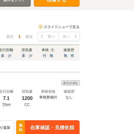
条件をクリア
スライドショーで見る
1
前へ
次へ
最初
最後
走行距離
排気量
車検
修復歴
多
少
多
少
付
無
無
有
販売店保証
走行距離
排気量
車検有無
修復歴
車検整備付
なし
7.1
1200
万km
CC
無
在庫確認・見積依頼
り追加
料