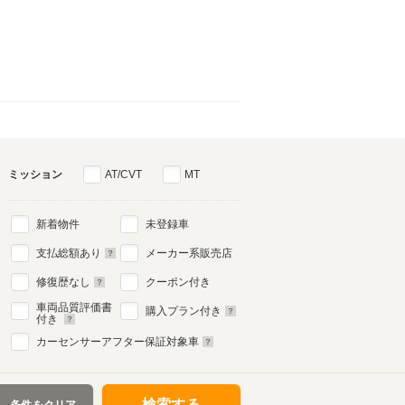
ミッション
AT/CVT
MT
新着物件
未登録車
支払総額あり
メーカー系販売店
修復歴なし
クーポン付き
車両品質評価書
購入プラン付き
付き
カーセンサーアフター保証対象車
検索する