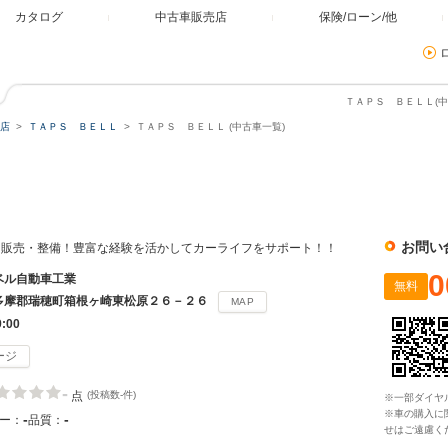
カタログ
中古車販売店
保険/ローン/他
ＴＡＰＳ ＢＥＬＬ(中
店
ＴＡＰＳ ＢＥＬＬ
ＴＡＰＳ ＢＥＬＬ (中古車一覧)
お問い
に販売・整備！豊富な経験を活かしてカーライフをサポート！！
0
ベル自動車工業
無料
多摩郡瑞穂町箱根ヶ崎東松原２６－２６
MAP
9:00
ージ
-
点
(投稿数-件)
※一部ダイヤ
※車の購入に
-
-
ー：
品質：
せはご遠慮く