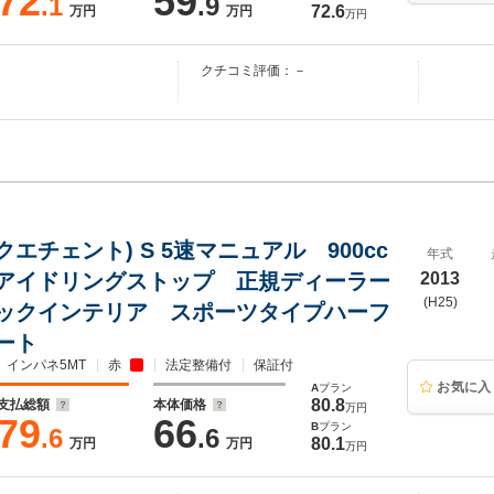
72
59
.1
.9
72.6
万円
万円
万円
クチコミ評価：－
ンクエチェント) S 5速マニュアル 900cc
年式
アイドリングストップ 正規ディーラー
2013
(H25)
ックインテリア スポーツタイプハーフ
ート
インパネ5MT
赤
法定整備付
保証付
お気に入
A
プラン
80.8
支払総額
本体価格
万円
79
66
B
プラン
.6
.6
80.1
万円
万円
万円