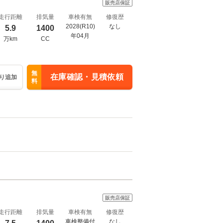
販売店保証
走行距離
排気量
車検有無
修復歴
2028(R10)
なし
5.9
1400
年04月
万km
CC
無
在庫確認・見積依頼
り追加
料
販売店保証
走行距離
排気量
車検有無
修復歴
車検整備付
なし