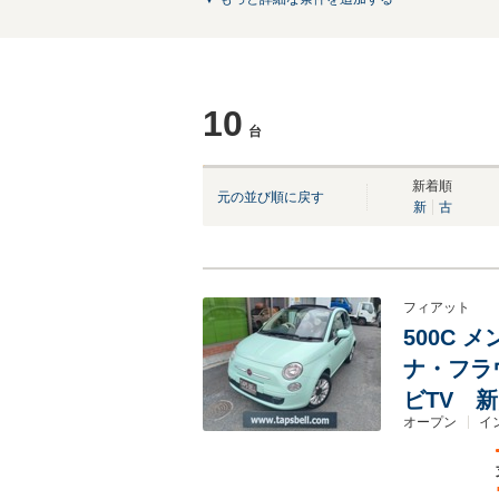
10
台
NEW
新着順
元の並び順に戻す
新
古
フィアット
500C 
ナ・フラ
ビTV 
オープン
イ