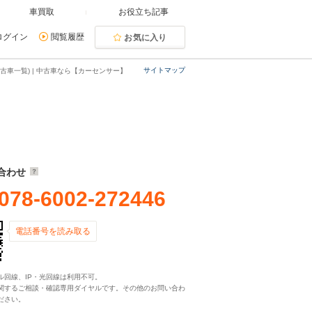
車買取
お役立ち記事
ログイン
閲覧履歴
お気に入り
サイトマップ
古車一覧) | 中古車なら【カーセンサー】
合わせ
078-6002-272446
電話番号を読み取る
ル回線、IP・光回線は利用不可。
関するご相談・確認専用ダイヤルです。その他のお問い合わ
ださい。