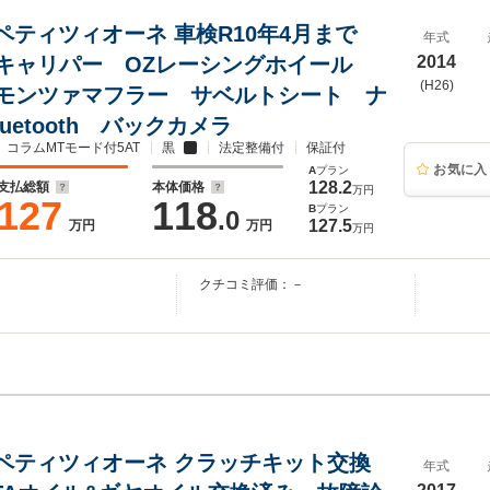
コンペティツィオーネ 車検R10年4月まで
年式
キャリパー OZレーシングホイール
2014
(H26)
モンツァマフラー サベルトシート ナ
luetooth バックカメラ
コラムMTモード付5AT
黒
法定整備付
保証付
お気に入
A
プラン
128.2
支払総額
本体価格
万円
127
118
B
プラン
.0
127.5
万円
万円
万円
クチコミ評価：－
コンペティツィオーネ クラッチキット交換
年式