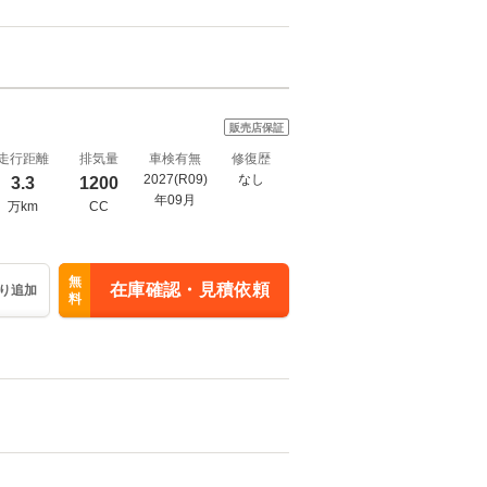
販売店保証
走行距離
排気量
車検有無
修復歴
2027(R09)
なし
3.3
1200
年09月
万km
CC
無
在庫確認・見積依頼
り追加
料