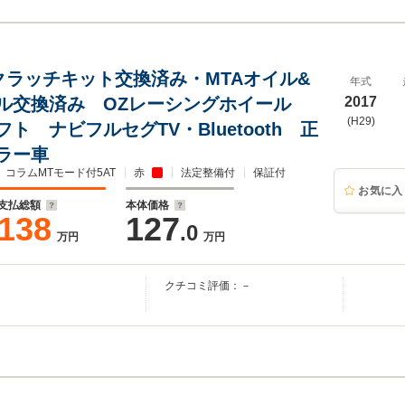
.4 クラッチキット交換済み・MTAオイル&
年式
ル交換済み OZレーシングホイール
2017
(H29)
ト ナビフルセグTV・Bluetooth 正
ラー車
コラムMTモード付5AT
赤
法定整備付
保証付
お気に入
支払総額
本体価格
138
127
.0
万円
万円
クチコミ評価：－