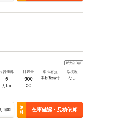
販売店保証
走行距離
排気量
車検有無
修復歴
車検整備付
なし
6
900
万km
CC
無
在庫確認・見積依頼
り追加
料