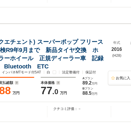
ンクエチェント) スーパーポップ フリース
年式
車検R9年9月まで 新品タイヤ交換 ホ
2016
(H28)
ラーホイール 正規ディーラー車 記録
luetooth ETC
インパネMTモード付5AT
白
法定整備付
保証付
お気に入
A
プラン
89.2
支払総額
本体価格
万円
88
77
B
プラン
.0
88.5
万円
万円
万円
クチコミ評価：－