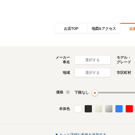
お店TOP
地図&アクセス
在
メーカー
モデル・
選択する
車名
グレード
地域
市区町村
選択する
価格
下限なし
本体色
▼ もっと詳細な条件を追加する