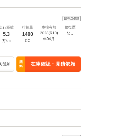
販売店保証
走行距離
排気量
車検有無
修復歴
2028(R10)
なし
5.3
1400
年04月
万km
CC
無
在庫確認・見積依頼
り追加
料