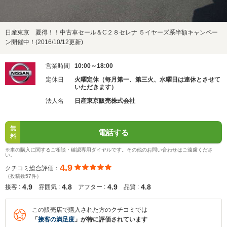
日産東京 夏得！！中古車セール＆C２８セレナ ５イヤーズ系半額キャンペー
ン開催中！(2016/10/12更新)
営業時間
10:00～18:00
定休日
火曜定休（毎月第一、第三火、水曜日は連休とさせて
いただきます）
法人名
日産東京販売株式会社
無
電話する
料
※車の購入に関するご相談・確認専用ダイヤルです。その他のお問い合わせはご遠慮くださ
い。
4.9
クチコミ総合評価：
（投稿数57件）
4.9
4.8
4.9
4.8
接客 :
雰囲気 :
アフター :
品質 :
この販売店で購入された方のクチコミでは
「
接客の満足度
」が特に評価されています