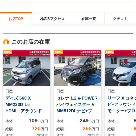
お店TOP
地図&アクセス
在庫一覧
クチコミ
このお店の在庫
NEW
NEW
NEW
日産
日産
日産
デイズ 660 X
セレナ 1.2 e-POWER
リーフ X コネ
MM223D-Le
ハイウェイスター V
ビ+アラウンド
HDMI アラウンドビ
MM512DLナビ+プロ
モニター+プロ
ューモニター エマー
パイ+アラウンドビュ
ーキング+
109
249
本体
.8
万円
本体
.8
万円
本体
ジェンシーブレーキ
ー+インテリミラー
120
265
総額
万円
総額
万円
総額
年式
2024
年
年式
2022
年
年式