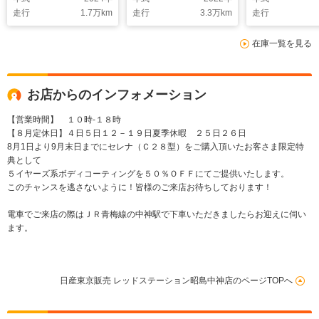
走行
1.7
万km
走行
3.3
万km
走行
在庫一覧を見る
お店からのインフォメーション
【営業時間】 １０時-１８時
【８月定休日】４日５日１２－１９日夏季休暇 ２５日２６日
8月1日より9月末日までにセレナ（Ｃ２８型）をご購入頂いたお客さま限定特
典として
５イヤーズ系ボディコーティングを５０％ＯＦＦにてご提供いたします。
このチャンスを逃さないように！皆様のご来店お待ちしております！
電車でご来店の際はＪＲ青梅線の中神駅で下車いただきましたらお迎えに伺い
ます。
日産東京販売 レッドステーション昭島中神店のページTOPへ