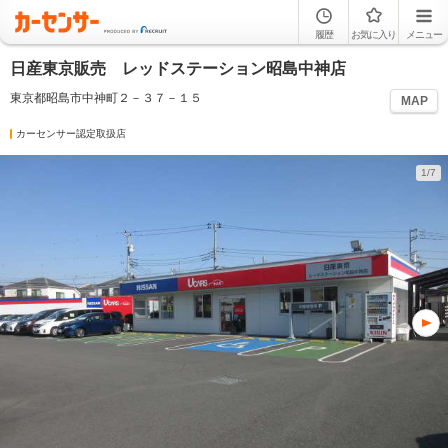
履歴
お気に入り
メニュー
日産東京販売 レッドステーション昭島中神店
東京都昭島市中神町２－３７－１５
MAP
カーセンサー認定取扱店
1/7