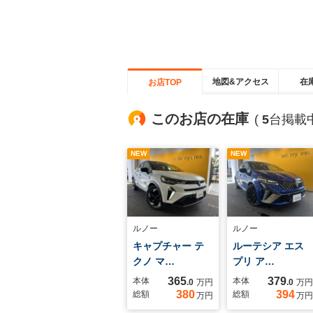
地図&アクセス
在
お店TOP
このお店の在庫
(
5
台掲載中
NEW
NEW
ルノー
ルノー
キャプチャー テ
ルーテシア エス
クノ マ…
プリ ア…
365
379
本体
本体
.0
万円
.0
万円
380
394
総額
総額
万円
万円