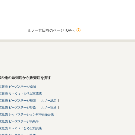
ルノー世田谷のページTOPへ
都の他の系列店から販売店を探す
京販売 ピーズステージ成城
京販売 Ｕ－Ｃａｒひろば三鷹店
京販売 ピーズステージ荻窪
ルノー練馬
京販売 ピーズステージ谷原
ルノー稲城
京販売 レッドステーション府中白糸台店
京販売 ピーズステージ高島平
京販売 Ｕ－Ｃａｒひろば鹿浜店