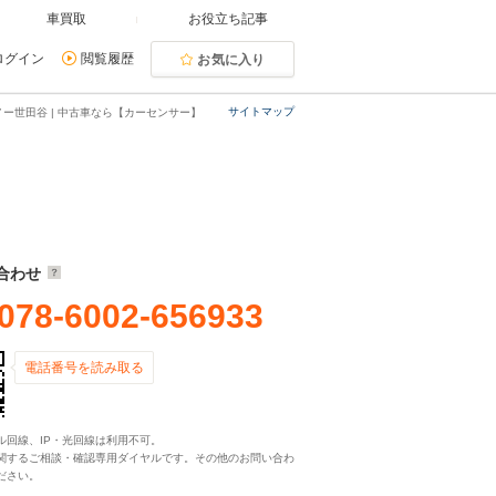
車買取
お役立ち記事
ログイン
閲覧履歴
お気に入り
サイトマップ
ノー世田谷 | 中古車なら【カーセンサー】
合わせ
078-6002-656933
電話番号を読み取る
ル回線、IP・光回線は利用不可。
関するご相談・確認専用ダイヤルです。その他のお問い合わ
ださい。