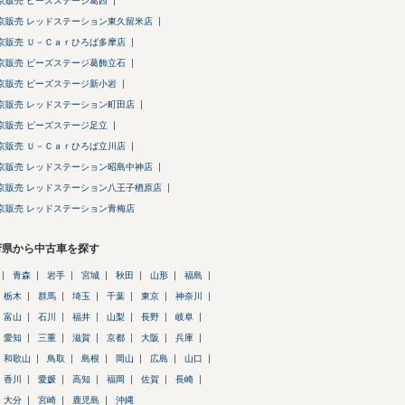
京販売 ピーズステージ葛西
京販売 レッドステーション東久留米店
京販売 Ｕ－Ｃａｒひろば多摩店
京販売 ピーズステージ葛飾立石
京販売 ピーズステージ新小岩
京販売 レッドステーション町田店
京販売 ピーズステージ足立
京販売 Ｕ－Ｃａｒひろば立川店
京販売 レッドステーション昭島中神店
京販売 レッドステーション八王子楢原店
京販売 レッドステーション青梅店
府県から中古車を探す
青森
岩手
宮城
秋田
山形
福島
栃木
群馬
埼玉
千葉
東京
神奈川
富山
石川
福井
山梨
長野
岐阜
愛知
三重
滋賀
京都
大阪
兵庫
和歌山
鳥取
島根
岡山
広島
山口
香川
愛媛
高知
福岡
佐賀
長崎
大分
宮崎
鹿児島
沖縄