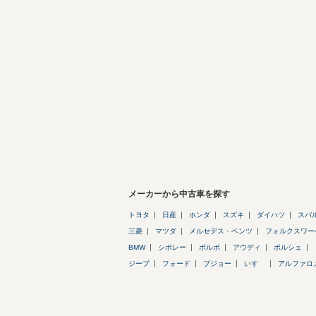
メーカーから中古車を探す
トヨタ
日産
ホンダ
スズキ
ダイハツ
スバ
三菱
マツダ
メルセデス・ベンツ
フォルクスワー
BMW
シボレー
ボルボ
アウディ
ポルシェ
ジープ
フォード
プジョー
いすゞ
アルファロ