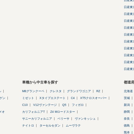
日産東
日産東
日産東
日産東
日産東
日産東
日産東
日産東
日産東
日産東
日産東
車種から中古車を探す
都道
ル
M8グランクーペ
クレスタ
グランドワゴニア
RZ
北海道
ゲン
ミゼット
Xタイプエステート
C4
XT5クロスオーバー
茨城
C10
V12ヴァンテージ
Q5
フィガロ
新潟
メオ
カリフォルニアT
Z4 Mロードスター
静岡
サニーカリフォルニア
ベリーサ
ヴァンキッシュ
奈良
ナイトロ
ターセルセダン
ムーヴラテ
徳島
熊本