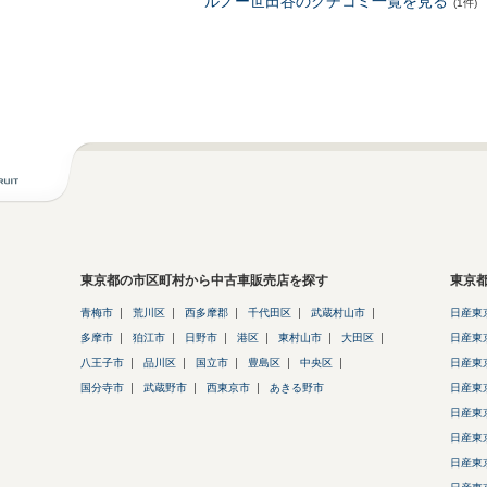
ルノー世田谷のクチコミ一覧を見る
(1件)
東京都の市区町村から中古車販売店を探す
東京
青梅市
荒川区
西多摩郡
千代田区
武蔵村山市
日産東
多摩市
狛江市
日野市
港区
東村山市
大田区
日産東
八王子市
品川区
国立市
豊島区
中央区
日産東
国分寺市
武蔵野市
西東京市
あきる野市
日産東
日産東
日産東
日産東