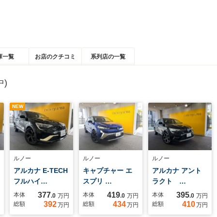
庫一覧
お店のクチコミ
系列店の一覧
)
NEW
ルノー
ルノー
ルノー
アルカナ E-TECH
キャプチャー エ
アルカナ アント
フルハイ…
スプリ …
ラクト …
377
419
395
本体
本体
本体
.0
万円
.0
万円
.0
万円
392
434
410
総額
総額
総額
万円
万円
万円