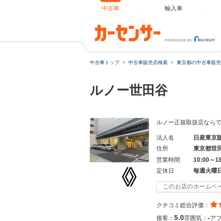
中古車
輸入車
中古車トップ
中古車販売店検索
東京都の中古車販売
ルノー世田谷
ルノー正規取扱店なら
法人名
日産東京
住所
東京都世
営業時間
10:00～1
定休日
毎週火曜
このお店のホームペ
クチコミ総合評価：
5.0
-
接客：
雰囲気：
ア