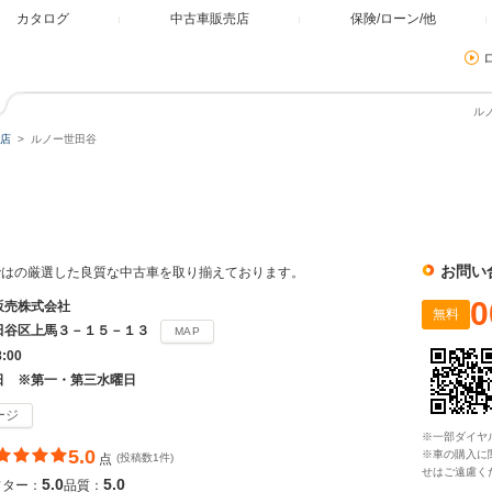
カタログ
中古車販売店
保険/ローン/他
ル
店
ルノー世田谷
お問い
ではの厳選した良質な中古車を取り揃えております。
0
販売株式会社
無料
田谷区上馬３－１５－１３
MAP
8:00
日 ※第一・第三水曜日
ージ
※一部ダイヤ
5.0
※車の購入に
点
(投稿数1件)
せはご遠慮く
5.0
5.0
フター：
品質：