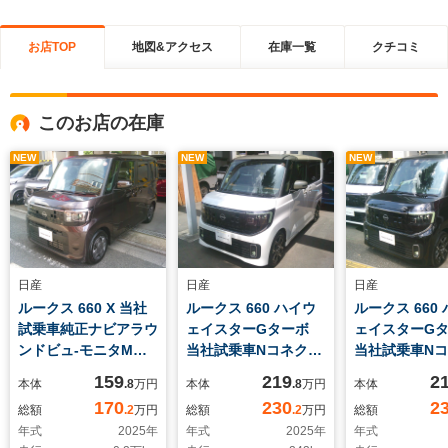
お店TOP
地図&アクセス
在庫一覧
クチコミ
このお店の在庫
NEW
NEW
NEW
日産
日産
日産
ルークス 660 X 当社
ルークス 660 ハイウ
ルークス 660
試乗車純正ナビアラウ
ェイスターGターボ
ェイスターG
ンドビュ-モニタMド
当社試乗車Nコネクト
当社試乗車N
ラレコETC
ナビプロパイ3Dモニ
ナビプロパイ3
159
219
2
本体
.8
万円
本体
.8
万円
本体
ターシ-トヒータ-アラ
ターシ-トヒータ
170
230
2
総額
.2
万円
総額
.2
万円
総額
ウンドビュ-モニター
ドラレコSOS
年式
2025
年
年式
2025
年
年式
ETCドラレコSOSコ-
ラウンドビュ-