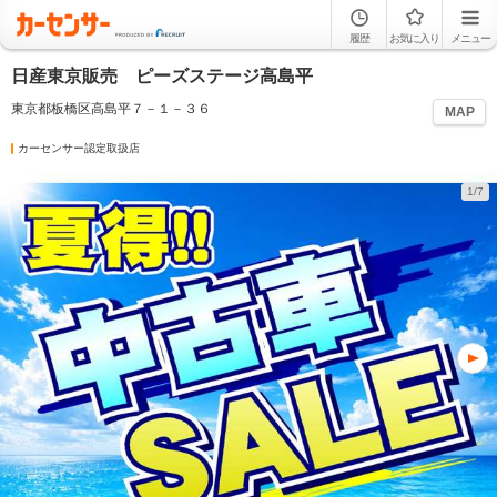
履歴
お気に入り
メニュー
日産東京販売 ピーズステージ高島平
東京都板橋区高島平７－１－３６
MAP
カーセンサー認定取扱店
1/7