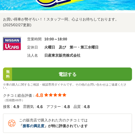
お買い得車が勢ぞろい！！スタッフ一同、心よりお待ちしております。
(2025/02/27更新)
営業時間
10:00～18:00
定休日
火曜日 及び 第一・第三水曜日
法人名
日産東京販売株式会社
無
電話する
料
※車の購入に関するご相談・確認専用ダイヤルです。その他のお問い合わせはご遠慮くださ
い。
4.8
クチコミ総合評価：
（投稿数48件）
4.9
4.6
4.8
4.8
接客 :
雰囲気 :
アフター :
品質 :
この販売店で購入された方のクチコミでは
「
接客の満足度
」が特に評価されています