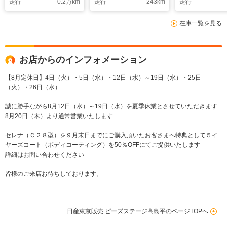
走行
0.2
万km
走行
243
km
走行
ル
ー
在庫一覧を見る
お店からのインフォメーション
【8月定休日】4日（火）・5日（水）・12日（水）～19日（水）・25日
（火）・26日（水）
誠に勝手ながら8月12日（水）～19日（水）を夏季休業とさせていただきます
8月20日（木）より通常営業いたします
セレナ（Ｃ２８型）を９月末日までにご購入頂いたお客さまへ特典として５イ
ヤーズコート（ボディコーティング）を50％OFFにてご提供いたします
詳細はお問い合わせください
皆様のご来店お待ちしております。
日産東京販売 ピーズステージ高島平のページTOPへ