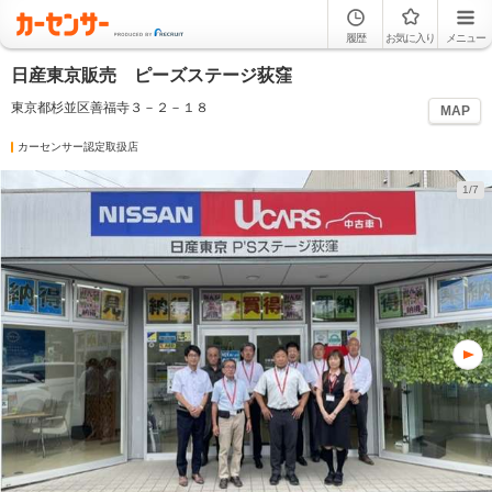
履歴
お気に入り
メニュー
日産東京販売 ピーズステージ荻窪
東京都杉並区善福寺３－２－１８
MAP
カーセンサー認定取扱店
1/7