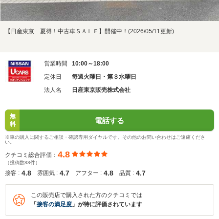
【日産東京 夏得！中古車ＳＡＬＥ】開催中！(2026/05/11更新)
営業時間
10:00～18:00
定休日
毎週火曜日・第３水曜日
法人名
日産東京販売株式会社
無
電話する
料
※車の購入に関するご相談・確認専用ダイヤルです。その他のお問い合わせはご遠慮くださ
い。
4.8
クチコミ総合評価：
（投稿数88件）
4.8
4.7
4.8
4.7
接客 :
雰囲気 :
アフター :
品質 :
この販売店で購入された方のクチコミでは
「
接客の満足度
」が特に評価されています