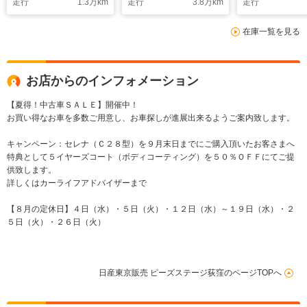
走行
1.3
万km
走行
3.8
万km
走行
在庫一覧を見る
お店からのインフォメーション
【夏得！中古車ＳＡＬＥ】開催中！
お買い得なお車を多数ご用意し、お車探しが進展出来るようご案内致します。
キャンペーン：セレナ（Ｃ２８型）を９月末日までにご購入頂いたお客さまへ
特典として５イヤーズコート（ボディコーティング）を５０％ＯＦＦにてご提
供致します。
詳しくはカーライフアドバイザーまで
【８月の定休日】４日（水）・５日（火）・１２日（水）～１９日（水）・２
５日（火）・２６日（火）
日産東京販売 ピーズステージ荻窪のページTOPへ