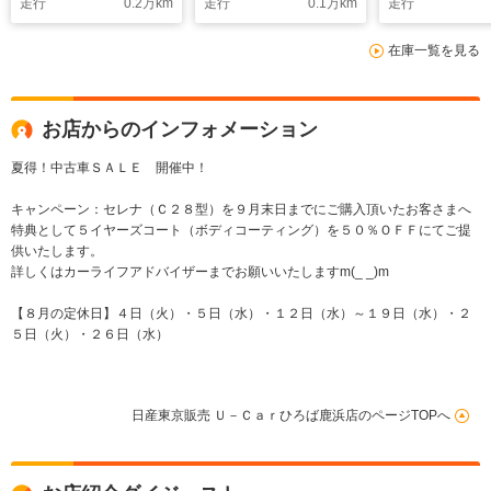
走行
0.2
万km
走行
0.1
万km
走行
在庫一覧を見る
お店からのインフォメーション
夏得！中古車ＳＡＬＥ 開催中！
キャンペーン：セレナ（Ｃ２８型）を９月末日までにご購入頂いたお客さまへ
特典として５イヤーズコート（ボディコーティング）を５０％ＯＦＦにてご提
供いたします。
詳しくはカーライフアドバイザーまでお願いいたしますm(_ _)m
【８月の定休日】４日（火）・５日（水）・１２日（水）～１９日（水）・２
５日（火）・２６日（水）
日産東京販売 Ｕ－Ｃａｒひろば鹿浜店のページTOPへ