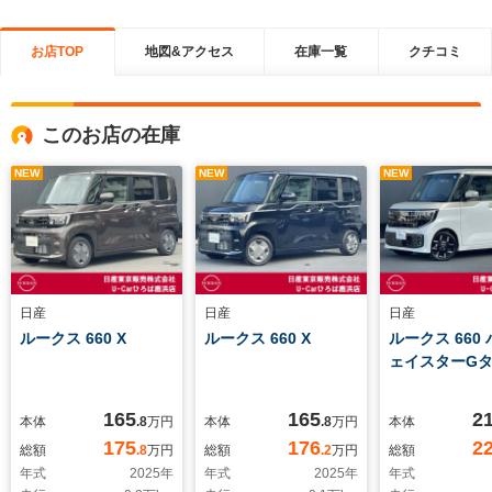
お店TOP
地図&アクセス
在庫一覧
クチコミ
このお店の在庫
NEW
NEW
NEW
日産
日産
日産
ルークス 660 X
ルークス 660 X
ルークス 660
ェイスターG
165
165
2
本体
.8
万円
本体
.8
万円
本体
175
176
2
総額
.8
万円
総額
.2
万円
総額
年式
2025
年
年式
2025
年
年式