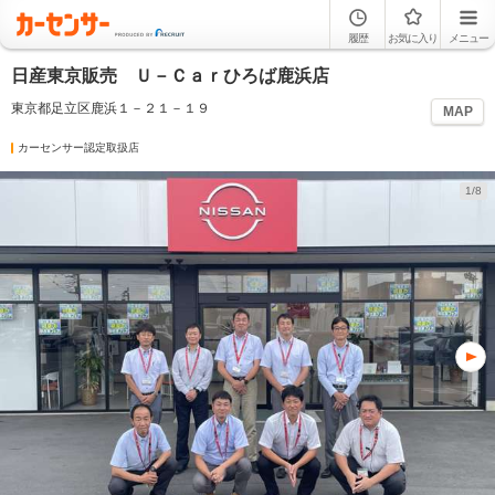
履歴
お気に入り
メニュー
日産東京販売 Ｕ－Ｃａｒひろば鹿浜店
東京都足立区鹿浜１－２１－１９
MAP
カーセンサー認定取扱店
1/8