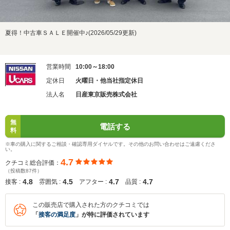
夏得！中古車ＳＡＬＥ開催中♪(2026/05/29更新)
営業時間
10:00～18:00
定休日
火曜日・他当社指定休日
法人名
日産東京販売株式会社
無
電話する
料
※車の購入に関するご相談・確認専用ダイヤルです。その他のお問い合わせはご遠慮くださ
い。
4.7
クチコミ総合評価：
（投稿数87件）
4.8
4.5
4.7
4.7
接客 :
雰囲気 :
アフター :
品質 :
この販売店で購入された方のクチコミでは
「
接客の満足度
」が特に評価されています