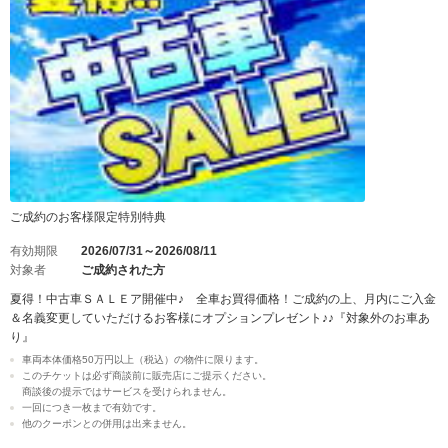
ご成約のお客様限定特別特典
有効期限
2026/07/31～2026/08/11
対象者
ご成約された方
夏得！中古車ＳＡＬＥア開催中♪ 全車お買得価格！ご成約の上、月内にご入金
＆名義変更していただけるお客様にオプションプレゼント♪♪『対象外のお車あ
り』
車両本体価格50万円以上（税込）の物件に限ります。
このチケットは必ず商談前に販売店にご提示ください。
商談後の提示ではサービスを受けられません。
一回につき一枚まで有効です。
他のクーポンとの併用は出来ません。