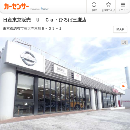
履歴
お気に入り
メニュー
日産東京販売 Ｕ－Ｃａｒひろば三鷹店
東京都調布市深大寺東町８－３３－１
MAP
1/7