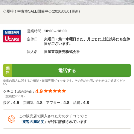
◇夏得！中古車SALE開催中◇(2026/08/01更新)
営業時間
10:00～18:00
定休日
火曜日・第一水曜日また、月ごとに上記以外にも定休
日がございます。
法人名
日産東京販売株式会社
無
電話する
料
※車の購入に関するご相談・確認専用ダイヤルです。その他のお問い合わせはご遠慮くださ
い。
4.9
クチコミ総合評価：
（投稿数436件）
4.9
4.8
4.8
4.8
接客 :
雰囲気 :
アフター :
品質 :
この販売店で購入された方のクチコミでは
「
接客の満足度
」が特に評価されています