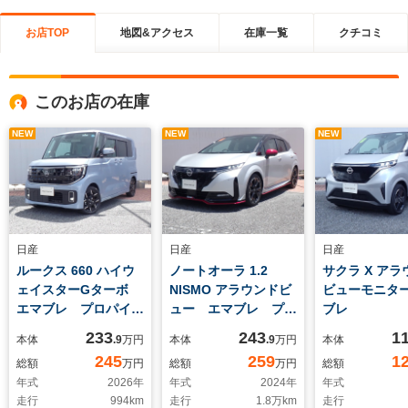
お店TOP
地図&アクセス
在庫一覧
クチコミ
このお店の在庫
NEW
NEW
NEW
日産
日産
日産
ルークス 660 ハイウ
ノートオーラ 1.2
サクラ X アラ
ェイスターGターボ
NISMO アラウンドビ
ビューモニタ
エマブレ プロパイ
ュー エマブレ プロ
ブレ
アラウンド3Dモニタ
パイ
233
243
1
本体
.9
万円
本体
.9
万円
本体
ー
245
259
1
総額
万円
総額
万円
総額
年式
2026
年
年式
2024
年
年式
走行
994
km
走行
1.8
万km
走行