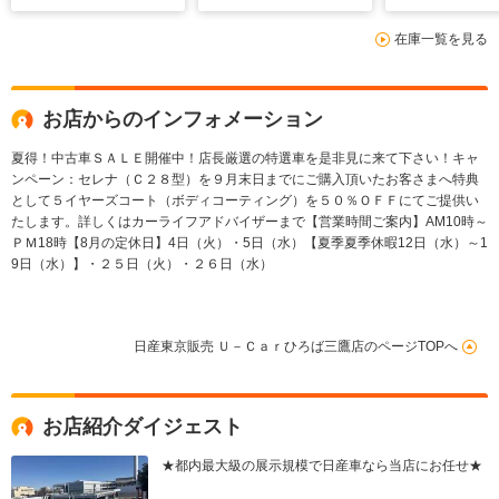
在庫一覧を見る
お店からのインフォメーション
夏得！中古車ＳＡＬＥ開催中！店長厳選の特選車を是非見に来て下さい！キャ
ンペーン：セレナ（Ｃ２８型）を９月末日までにご購入頂いたお客さまへ特典
として５イヤーズコート（ボディコーティング）を５０％ＯＦＦにてご提供い
たします。詳しくはカーライフアドバイザーまで【営業時間ご案内】AM10時～
ＰＭ18時【8月の定休日】4日（火）・5日（水）【夏季夏季休暇12日（水）～1
9日（水）】・２５日（火）・２６日（水）
日産東京販売 Ｕ－Ｃａｒひろば三鷹店のページTOPへ
お店紹介ダイジェスト
★都内最大級の展示規模で日産車なら当店にお任せ★