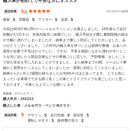
輸入車が初めてで不安な方にオススメ
5
総合評価
2023/03/14投稿
点
5
5
5
5
接客 :
雰囲気 :
アフター :
品質 :
今回はW163 ML350スペシャルエディションを購入しました。18年落ちで走行
距離が3.3万キロ、外装内装共に綺麗でした。 購入手続きの際に書類関係の提出
が大幅に遅れてしまいましたが、納車まで優しく対応してくださいました。あ
りがとうございました。 この年代の輸入車を持つことは故障や整備、お金への
覚悟が必要で不安ばかりでした。 ですが、予算を相談しながら壊れやすいとこ
ろを先に治したり部品交換などその車種ごとに応じた「予防整備」をしたこと
で安心安全を手に入れることができました。 また納車までの間、メールにて事
細かく質問をたくさんしてしまいましたが、真摯に対応してくださいました。
納車から2ヶ月と2週間が経ちましたが3000キロほど走ってます。 とても気に
入っている車両でできる限り長くこの車とドライブライフを過ごしたいと思っ
ております。 今後ともよろしくお願いします。
投稿者：がてらピアノ。
購入年月：
2022/12
購入した車：メルセデス・ベンツ Mクラス
5
5
4
5
デザイン :
走行性能 :
居住性 :
総合評価
3
2
運転しやすさ :
維持費の安さ :