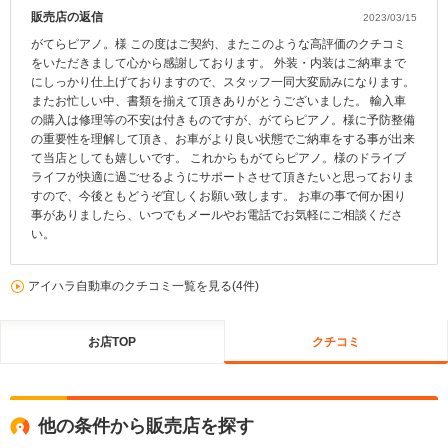
販売店の返信
2023/03/15
がてらピアノ。様 この度はご契約、またこのような高評価のクチコミ
をいただきまして心から感謝しております。 外装・内装はご納車まで
にしっかり仕上げておりますので、スタッフ一同大変励みになります。
またお忙しい中、書類を揃えて頂きありがとうございました。 輸入車
の購入は修理等の不安は付きものですが、がてらピアノ。様に予防整備
の重要性を理解して頂き、お車がより良い状態でご納車をする事が出来
て当店としても嬉しいです。 これからもがてらピアノ。様のドライブ
ライフが快適に過ごせるようにサポートさせて頂きたいと思っておりま
すので、今後ともどうぞ宜しくお願い致します。 お車の事で何か困り
事がありましたら、いつでもメールやお電話でお気軽にご相談くださ
い。
アイハラ自動車のクチコミ一覧を見る(4件)
お店TOP
クチコミ
他の条件から販売店を探す