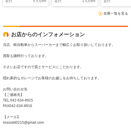
走行
5.5
万km
走行
1.5
万km
走行
パッド
在庫一覧を見る
お店からのインフォメーション
当店、軽自動車からスーパーカーまで幅広くお取り扱いしております。
買取も随時行っております。
小さいお店ですので質とサービスにこだわります。
隠れ家的なガレージでお客様のお越しをお待ちしております。
お問い合わせ先
【ご連絡先】
TEL:042-634-8915
FAX042-634-8916
【メール】
iissssdd0215@gmail.com