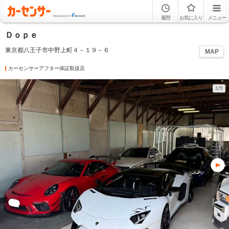
履歴
お気に入り
メニュー
Ｄｏｐｅ
東京都八王子市中野上町４－１９－６
MAP
カーセンサーアフター保証取扱店
1/5