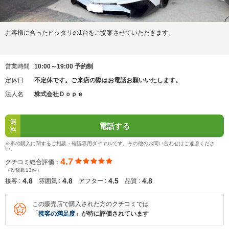
お客様に合ったピッタリの1台をご提案させていただきます。
営業時間
10:00～19:00 予約制
定休日
不定休です。ご来店の際はお電話お願いいたします。
法人名
株式会社Ｄｏｐｅ
無
電話する
料
※車の購入に関するご相談・確認専用ダイヤルです。その他のお問い合わせはご遠慮くださ
い。
4.7
クチコミ総合評価：
（投稿数13件）
4.8
4.8
4.5
4.8
接客 :
雰囲気 :
アフター :
品質 :
この販売店で購入された方のクチコミでは
「
接客の満足度
」が特に評価されています