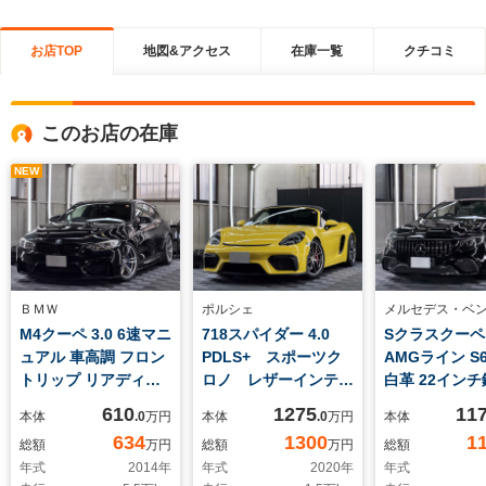
お店TOP
地図&アクセス
在庫一覧
クチコミ
このお店の在庫
NEW
ＢＭＷ
ポルシェ
メルセデス・ベ
M4クーペ 3.0 6速マニ
718スパイダー 4.0
Sクラスクーペ 
ュアル 車高調 フロン
PDLS+ スポーツク
AMGライン S
トリップ リアディフ
ロノ レザーインテリ
白革 22インチ
ューザー ドラレコ
ア 社外リンクパイ
ロワリング A
610
1275
11
本体
.0
万円
本体
.0
万円
本体
レーダー探知機 黒革
プ ASRバルブコン
アリング CarPl
634
1300
1
総額
万円
総額
万円
総額
シート シートヒータ
トローラー
ートヒーター 
年式
2014
年
年式
2020
年
年式
ー カーボンルーフ
レーション 低