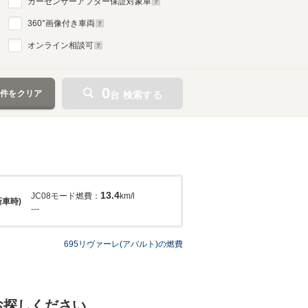
カーセンサーアフター保証対象車
360
°画像付き車両
オンライン相談可
0
条件をクリア
台 検索する
13.4
JC08モード燃費：
km/l
新車時)
---
695リヴァーレ(アバルト)の燃費
お探しください。