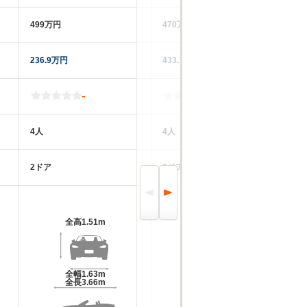
499万円
470万円
41
236.9万円
433.7万円
42
-
-
4人
4人
4
2ドア
3ドア
3
全高
1.51m
全高
1.52m
全幅
1.63m
全幅
1.63m
全長
3.66m
全長
3.66m