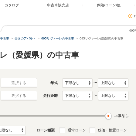
カタログ
中古車販売店
保険/ローン/他
69
中古車
全国のアバルト
695リヴァーレの中古車
695リヴァーレ(愛媛県)の中古車
ーレ（愛媛県）の中古車
〜
年式
選択する
〜
走行距離
選択する
上限なし
ローン種類
通常ローン
残価・据置ローン