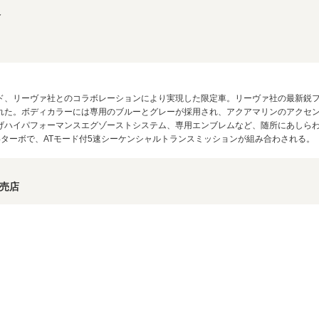
報
ド、リーヴァ社とのコラボレーションにより実現した限定車。リーヴァ社の最新鋭
れた。ボディカラーには専用のブルーとグレーが採用され、アクアマリンのアクセン
げハイパフォーマンスエグゾーストシステム、専用エンブレムなど、随所にあしら
4ターボで、ATモード付5速シーケンシャルトランスミッションが組み合わされる。（20
販売店