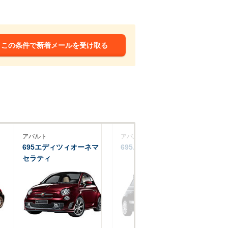
この条件で新着メールを受け取る
アバルト
アバルト
ア
695エディツィオーネマ
695エッセエッセ
6
セラティ
ル