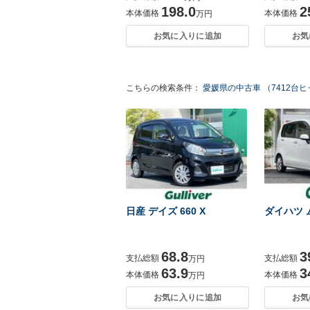
198.0
2
本体価格
本体価格
万円
お気に入りに追加
お気
こちらの検索条件：
愛媛県の中古車 （7412台
日産 デイズ 660 X
ダイハツ ム
68.8
3
支払総額
支払総額
万円
63.9
3
本体価格
本体価格
万円
お気に入りに追加
お気