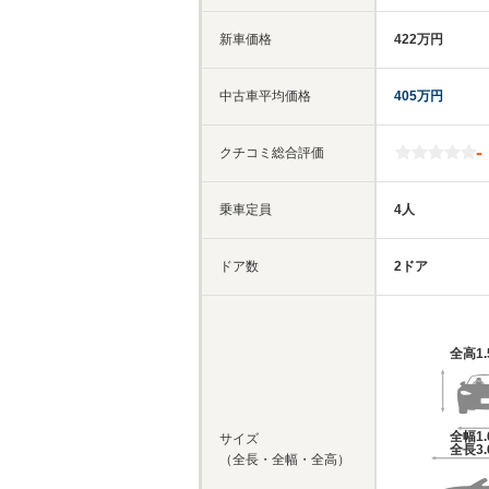
新車価格
422万円
中古車平均価格
405万円
-
クチコミ総合評価
乗車定員
4人
ドア数
2ドア
全高
1
全幅
1
サイズ
全長
3
（全長・全幅・全高）