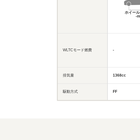
ホイール
-
WLTCモード燃費
-
排気量
1368cc
駆動方式
FF