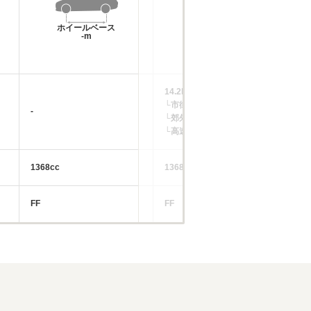
ホイールベース
ホイールベース
-m
-m
14.2km/L
└市街地:9.9km/L
-
-
└郊外:15.2km/L
└高速道路:16.6km/L
1368cc
1368cc
13
FF
FF
FF