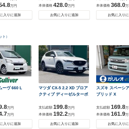
54.8
428.0
368.0
本体価格
本体価格
万円
万円
万
に入りに追加
お気に入りに追加
お気に入りに
ヒット）
ーヴ 660 L
マツダ CX-5 2.2 XD プロア
スズキ スペーシア 
クティブ ディーゼルターボ
ブリッド X
9.8
199.8
169.8
支払総額
支払総額
万円
万円
万
4.7
192.2
161.9
本体価格
本体価格
万円
万円
万
に入りに追加
お気に入りに追加
お気に入りに