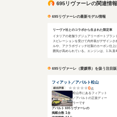
695リヴァーレの関連情
695リヴァーレの最新モデル情報
リーヴァ社とのコラボから生まれた限定車
イタリアの老舗ラグジュアリーボートブラン
スピレーションを受けて内外装がデザインさ
ルや、アクラポヴィッチ社製のカーボン仕上
囲気が高められている。エンジンは、1.3L直
695リヴァーレ（愛媛県）を扱う注目
フィアット／アバルト松山
0
総合評価
点
松山市にあるフィアット
／アバルトの正規ディー
ラーです
アバルト 695リヴァーレの
1
掲載台数
台