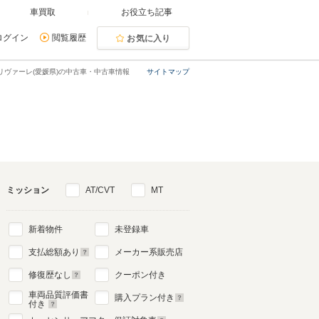
車買取
お役立ち記事
ログイン
閲覧履歴
お気に入り
5リヴァーレ(愛媛県)の中古車・中古車情報
サイトマップ
ミッション
AT/CVT
MT
新着物件
未登録車
支払総額あり
メーカー系販売店
修復歴なし
クーポン付き
車両品質評価書
購入プラン付き
付き