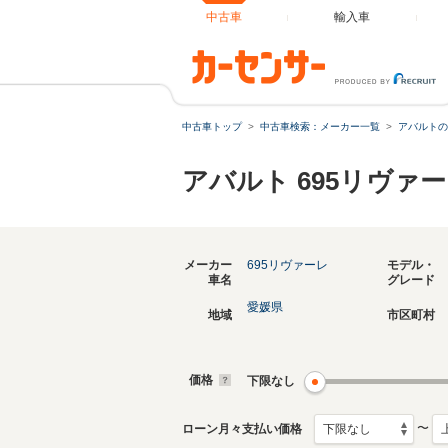
中古車
輸入車
中古車トップ
中古車検索：メーカー一覧
アバルトの
アバルト 695リヴァ
メーカー
695リヴァーレ
モデル・
車名
グレード
愛媛県
地域
市区町村
価格
下限なし
〜
ローン月々支払い価格