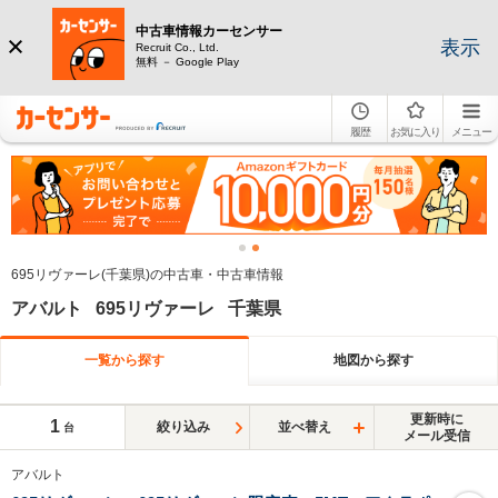
中古車情報カーセンサー
表示
Recruit Co., Ltd.
無料 － Google Play
履歴
お気に入り
メニュー
695リヴァーレ(千葉県)の中古車・中古車情報
アバルト 695リヴァーレ 千葉県
一覧から探す
地図から探す
更新時に
1
絞り込み
並べ替え
台
メール受信
アバルト