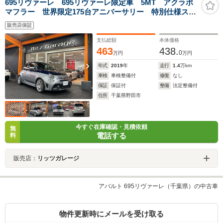
695リヴァーレ 695リヴァーレ限定車 5MT アクラポ
マフラー 世界限定175台アニバーサリー 特別仕様スポ
ーツレザーシート ガラスルーフ BMCエアクリ&ブロ
販売店保証
ーオフ ブレンボ 特別仕様カーボンインテリア 特別
限定バイカラーペイント
支払総額
本体価格
463
438.
0
万円
万円
年式
2019
年
走行
1.4
万km
車検
車検整備付
修復
なし
保証
保証付
整備
法定整備付
住所
千葉県野田市
今すぐ在庫確認・見積依頼
無
電話する
料
販売店：
リッツガレージ
アバルト 695リヴァーレ（千葉県）の中古車
物件更新時にメールを受け取る