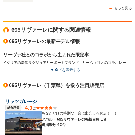
ホイールベース
ホイールベース
ホイー
もっと見る
-m
-m
695リヴァーレに関する関連情報
14.2km/L
13.2km/L
WLTCモード
└市街地:9.9km/L
└市街地:9.
695リヴァーレの最新モデル情報
-
燃費
└郊外:15.2km/L
└郊外:13.
└高速道路:16.6km/L
└高速道路:1
リーヴァ社とのコラボから生まれた限定車
イタリアの老舗ラグジュアリーボートブランド、リーヴァ社とのコラボレーションにより実現した限定車。リーヴァ社の最新鋭フライブリッジボート「リヴァーレ」からインスピレーションを受けて内外装がデザインされた。ボディカラーには専用のブルーとグレーが採用され、アクアマリンのアクセントラインが特徴となる。17インチ専用ホイールや、アクラポヴィッチ社製のカーボン仕上げハイパフォーマンスエグゾーストシステム、専用エンブレムなど、随所にあしらわれたクロームパーツなどラグジュアリーな雰囲気が高められている。エンジンは、1.3L直4ターボで、ATモード付5速シーケンシャルトランスミッションが組み合わされる。（2018.11）
全てを表示する
排気量
1368cc
1368cc
1368cc
駆動方式
FF
FF
FF
695リヴァーレ（千葉県）を扱う注目販売店
リッツガレージ
4.3
総合評価
点
あなただけの特別な一台に出会えるお店！！！
1
アバルト 695リヴァーレの
掲載台数
台
42
総掲載数
台