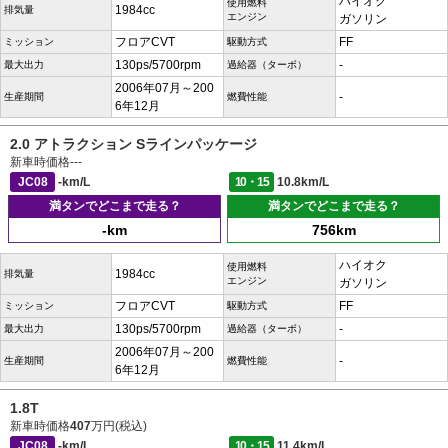
ハイオク
使用燃料
1984cc
排気量
エンジン
ガソリン
フロアCVT
FF
ミッション
駆動方式
130ps/5700rpm
-
最大出力
過給器（ターボ）
2006年07月～200
-
生産期間
燃費性能
6年12月
2.0 アトラクション Sラインパッケージ
新車時価格
---
JC08
-km/L
10・15
10.8km/L
満タンでどこまで走る？
満タンでどこまで走る？
-km
756km
ハイオク
使用燃料
1984cc
排気量
エンジン
ガソリン
フロアCVT
FF
ミッション
駆動方式
130ps/5700rpm
-
最大出力
過給器（ターボ）
2006年07月～200
-
生産期間
燃費性能
6年12月
1.8T
新車時価格
407
万円(税込)
JC08
-km/L
10・15
11.4km/L