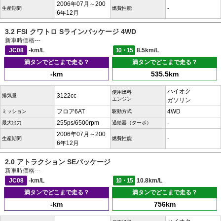
2006年07月～200
-
生産期間
燃費性能
6年12月
3.2 FSI クワトロ Sラインパッケージ 4WD
新車時価格
---
JC08
-km/L
10・15
8.5km/L
満タンでどこまで走る？
満タンでどこまで走る？
-km
535.5km
ハイオク
使用燃料
3122cc
排気量
エンジン
ガソリン
フロア6AT
4WD
ミッション
駆動方式
255ps/6500rpm
-
最大出力
過給器（ターボ）
2006年07月～200
-
生産期間
燃費性能
6年12月
2.0 アトラクション SEパッケージ
新車時価格
---
JC08
-km/L
10・15
10.8km/L
満タンでどこまで走る？
満タンでどこまで走る？
-km
756km