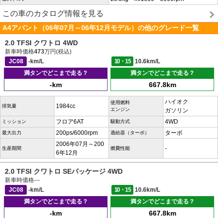
この車のカタログ情報を見る
A4アバント（06年07月～06年12月モデル）の他のグレード一覧
2.0 TFSI クワトロ 4WD
新車時価格
473
万円(税込)
JC08
-km/L
10・15
10.6km/L
満タンでどこまで走る？
満タンでどこまで走る？
-km
667.8km
ハイオク
使用燃料
1984cc
排気量
エンジン
ガソリン
フロア6AT
4WD
ミッション
駆動方式
200ps/6000rpm
ターボ
最大出力
過給器（ターボ）
2006年07月～200
-
生産期間
燃費性能
6年12月
2.0 TFSI クワトロ SEパッケージ 4WD
新車時価格
---
JC08
-km/L
10・15
10.6km/L
満タンでどこまで走る？
満タンでどこまで走る？
-km
667.8km