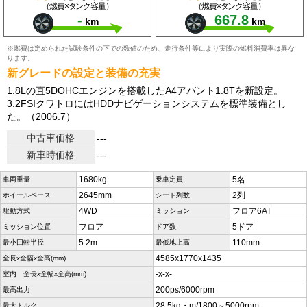
（燃費×タンク容量）
（燃費×タンク容量）
-
667.8
km
km
※燃費は定められた試験条件の下での数値のため、走行条件等により実際の燃料消費率は異な
ります。
新グレードの設定と装備の充実
1.8Lの直5DOHCエンジンを搭載したA4アバント1.8Tを新設定。
3.2FSIクワトロにはHDDナビゲーションシステムを標準装備とし
た。（2006.7）
中古車価格
---
新車時価格
---
1680kg
5名
車両重量
乗車定員
2645mm
2列
ホイールベース
シート列数
4WD
フロア6AT
駆動方式
ミッション
フロア
5ドア
ミッション位置
ドア数
5.2m
110mm
最小回転半径
最低地上高
4585x1770x1435
全長x全幅x全高(mm)
-x-x-
室内 全長x全幅x全高(mm)
200ps/6000rpm
最高出力
28.5kg・m/1800～5000rpm
最大トルク