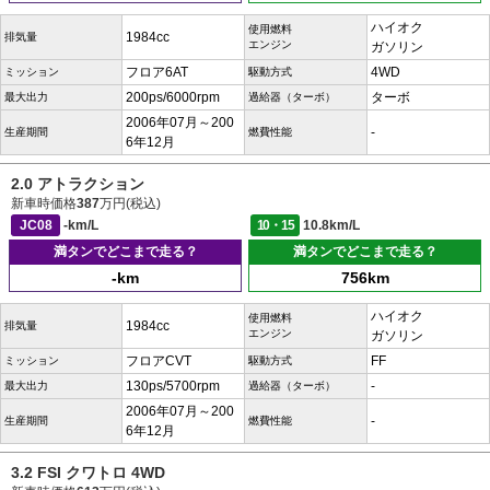
ハイオク
使用燃料
1984cc
排気量
エンジン
ガソリン
フロア6AT
4WD
ミッション
駆動方式
200ps/6000rpm
ターボ
最大出力
過給器（ターボ）
2006年07月～200
-
生産期間
燃費性能
6年12月
2.0 アトラクション
新車時価格
387
万円(税込)
JC08
-km/L
10・15
10.8km/L
満タンでどこまで走る？
満タンでどこまで走る？
-km
756km
ハイオク
使用燃料
1984cc
排気量
エンジン
ガソリン
フロアCVT
FF
ミッション
駆動方式
130ps/5700rpm
-
最大出力
過給器（ターボ）
2006年07月～200
-
生産期間
燃費性能
6年12月
3.2 FSI クワトロ 4WD