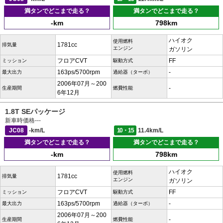
満タンでどこまで走る？
満タンでどこまで走る？
-km
798km
ハイオク
使用燃料
1781cc
排気量
エンジン
ガソリン
フロアCVT
FF
ミッション
駆動方式
163ps/5700rpm
-
最大出力
過給器（ターボ）
2006年07月～200
-
生産期間
燃費性能
6年12月
1.8T SEパッケージ
新車時価格
---
JC08
-km/L
10・15
11.4km/L
満タンでどこまで走る？
満タンでどこまで走る？
-km
798km
ハイオク
使用燃料
1781cc
排気量
エンジン
ガソリン
フロアCVT
FF
ミッション
駆動方式
163ps/5700rpm
-
最大出力
過給器（ターボ）
2006年07月～200
-
生産期間
燃費性能