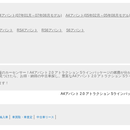
4アバント(07年01月～07年08月モデル)
A4アバント(05年02月～05年08月モデル
4アバント
RS4アバント
RS6アバント
S6アバント
カーセンサー！A4アバント 2.0 アトラクション Sラインパッケージの燃費が分
見つけたら、お得・納得の中古車探し。豊富なA4アバント 2.0 アトラクション S
ます！
A4アバント 2.0 アトラクション Sライン
輸入車
車買取・車査定
中古車リース