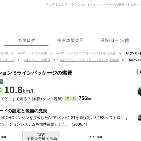
アウディ 2.0 アトラクション Sラインパッケージの燃費 | 中古
カタログ
中古車販売店
保険/ローン/他
中古車
>
A4アバントの中古車
>
A4アバント(06年07月～06年12月)の燃費
>
A4アバン
ランキング
>
A4アバントの燃費
>
A4アバント(06年07月～06年12月)の燃費
>
A4アバ
クション Sラインパッケージの燃費
？
10.8
5
km/L
ン
756
10・15
でどこまで走る？ (燃費xタンク容量)
km
ードの設定と装備の充実
の直5DOHCエンジンを搭載したA4アバント1.8Tを新設定。3.2FSIクワトロには
ビゲーションシステムを標準装備とした。（2006.7）
室内
5mm
-x-x-mm
全長 x 全幅 x 全高