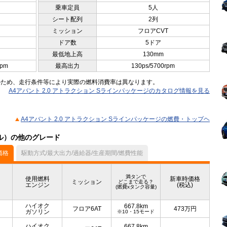
乗車定員
5人
シート配列
2列
ミッション
フロアCVT
ドア数
5ドア
最低地上高
130mm
rpm
最高出力
130ps/5700rpm
のため、走行条件等により実際の燃料消費率は異なります。
A4アバント 2.0 アトラクション Sラインパッケージのカタログ情報を見る
A4アバント 2.0 アトラクション Sラインパッケージの燃費・トップヘ
デル）の他のグレード
価格
駆動方式/最大出力/過給器/生産期間/燃費性能
満タンで
使用燃料
新車時価格
ミッション
どこまで走る？
エンジン
(税込)
(燃費xタンク容量)
ハイオク
667.8km
フロア6AT
473
万円
ガソリン
※10・15モード
ハイオク
667.8km