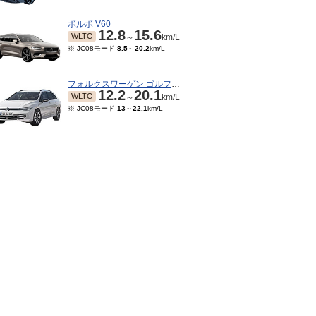
ボルボ V60
12.8
15.6
WLTC
～
km/L
※ JC08モード
8.5
～
20.2
km/L
フォルクスワーゲン ゴルフヴァリアント
12.2
20.1
WLTC
～
km/L
※ JC08モード
13
～
22.1
km/L