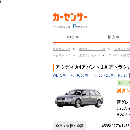
{
中古車
輸入車
中古車トップ
>
中古車メーカー一覧
>
アウディの
中古車トップ
>
燃費ランキング
>
アウディの燃費
アウディ A4アバント 2.0 アトラ
WLTCモード、JC08モード、10・15モードとは
10・1
満タ
新グレ
1.8L
HDDナ
全長 x 全幅 x 全高
4585x1770x145