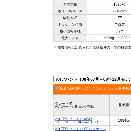
車両重量
1520kg
ホイールベース
2645mm
駆動方式
FF
ミッション位置
フロア
最小回転半径
5.2m
最大トルク
19.9kg・m/3300
※ 燃費情報は定められた試験条件の下での数値
A4アバント（06年07月～06年12月モ
排気量/使用燃料・エンジン/ミッション/新車時
グレード名
排気量
WLTCモード燃費(タンク容量)
2.0 TFSI クワトロ 4WD
1984cc
※10・15モード 10.6km/L (63L)
2.0 TFSI クワトロ SEパッケージ