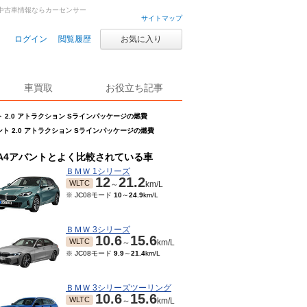
車・中古車情報ならカーセンサー
サイトマップ
ログイン
閲覧履歴
お気に入り
車買取
お役立ち記事
ト 2.0 アトラクション Sラインパッケージの燃費
ント 2.0 アトラクション Sラインパッケージの燃費
A4アバントとよく比較されている車
ＢＭＷ 1シリーズ
12
21.2
WLTC
～
km/L
※ JC08モード
10
～
24.9
km/L
ＢＭＷ 3シリーズ
10.6
15.6
WLTC
～
km/L
※ JC08モード
9.9
～
21.4
km/L
ＢＭＷ 3シリーズツーリング
10.6
15.6
WLTC
～
km/L