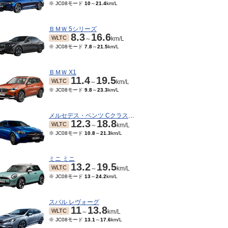
※ JC08モード
10
～
21.4
km/L
ＢＭＷ 5シリーズ
8.3
16.6
WLTC
～
km/L
※ JC08モード
7.8
～
21.5
km/L
ＢＭＷ X1
11.4
19.5
WLTC
～
km/L
※ JC08モード
9.8
～
23.3
km/L
メルセデス・ベンツ Cクラスワゴン
12.3
18.8
WLTC
～
km/L
※ JC08モード
10.8
～
21.3
km/L
ミニ ミニ
13.2
19.5
WLTC
～
km/L
※ JC08モード
13
～
24.2
km/L
スバル レヴォーグ
11
13.8
WLTC
～
km/L
※ JC08モード
13.1
～
17.6
km/L