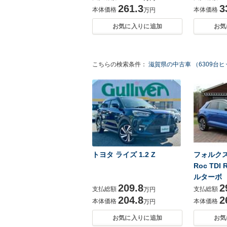
261.3
3
本体価格
本体価格
万円
お気に入りに追加
お気
こちらの検索条件：
滋賀県の中古車 （6309台
トヨタ ライズ 1.2 Z
フォルクス
Roc TD
ルターボ
209.8
2
支払総額
支払総額
万円
204.8
2
本体価格
本体価格
万円
お気に入りに追加
お気