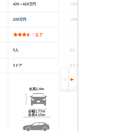
420～424万円
1303～1423万円
99
220万円
1194万円
53
3.7
-
5人
5人
5
3ドア
4ドア
4
全高
1.4m
全高
1.42m
全幅
1.77m
全幅
1.89m
全長
4.15m
全長
4.96m