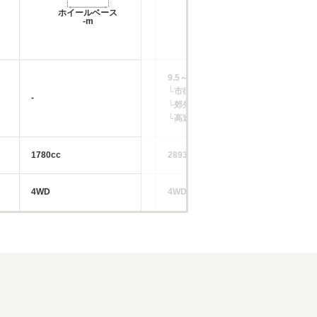
ホイールベース
ホイールベース
-m
-m
9.5～9.8km/L
└市街地:6.8km/L
-
-
└郊外:9.5～9.8km/L
└高速道路:11.4～12.0km/L
1780cc
2893cc
41
4WD
4WD
4W