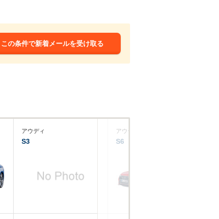
この条件で新着メールを受け取る
アウディ
アウディ
ア
S3
S6
RS