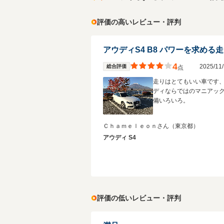
評価の高いレビュー・評判
4
2025/1
総合評価
点
走りはとてもいい車です
ディならではのマニアッ
備いろいろ。
Ｃｈａｍｅｌｅｏｎさん
（東京都）
アウディ S4
評価の低いレビュー・評判