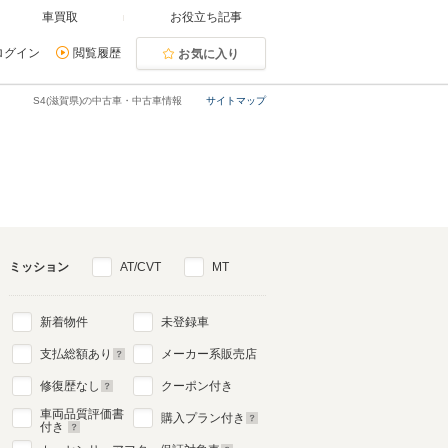
車買取
お役立ち記事
ログイン
閲覧履歴
お気に入り
S4(滋賀県)の中古車・中古車情報
サイトマップ
ミッション
AT/CVT
MT
新着物件
未登録車
支払総額あり
メーカー系販売店
修復歴なし
クーポン付き
車両品質評価書
購入プラン付き
付き