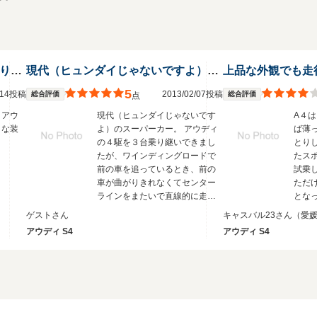
アウディS4 B8 パワーを求める走り屋でセダン希望の方向け
現代（ヒュンダイじゃないですよ）のスーパーカー
上品な外観でも走
5
1/14投稿
2013/02/07投稿
総合評価
総合評価
点
、アウ
現代（ヒュンダイじゃないです
A４
クな装
よ）のスーパーカー。 アウディ
ば薄
の４駆を３台乗り継いできまし
とり
たが、ワインディングロードで
たス
前の車を追っているとき、前の
試乗
車が曲がりきれなくてセンター
ただ
ラインをまたいで直線的に走っ
とな
ているのをこちらは悠々とセン
ゲストさん
キャスバル23さん
（愛
ターライン通りに走るのは本当
アウディ S4
アウディ S4
に気持ちがいいです。