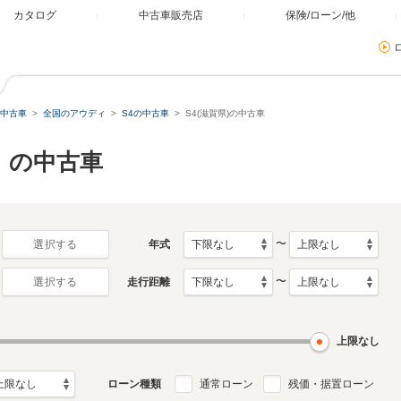
カタログ
中古車販売店
保険/ローン/他
中古車
全国のアウディ
S4の中古車
S4(滋賀県)の中古車
）の中古車
〜
年式
選択する
〜
走行距離
選択する
上限なし
ローン種類
通常ローン
残価・据置ローン