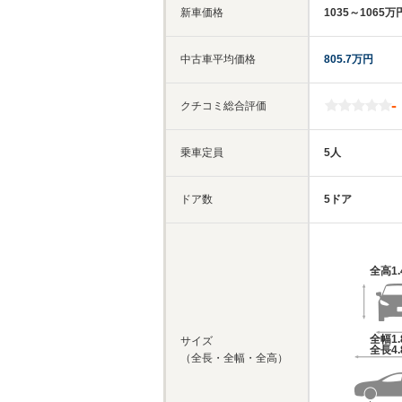
新車価格
1035～1065万
中古車平均価格
805.7万円
-
クチコミ総合評価
乗車定員
5人
ドア数
5ドア
全高
1
全幅
1
サイズ
全長
4
（全長・全幅・全高）