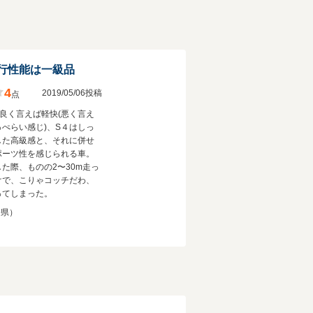
行性能は一級品
4
2019/05/06投稿
点
は良く言えば軽快(悪く言え
っぺらい感じ)、S４はしっ
した高級感と、それに併せ
ポーツ性を感じられる車。
した際、ものの2〜30m走っ
けで、こりゃコッチだわ、
ってしまった。
媛県）