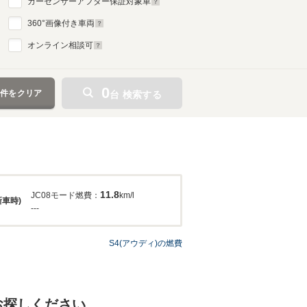
カーセンサーアフター保証対象車
360
°画像付き車両
オンライン相談可
0
条件をクリア
台 検索する
11.8
JC08モード燃費：
km/l
新車時)
---
S4(アウディ)の燃費
お探しください。