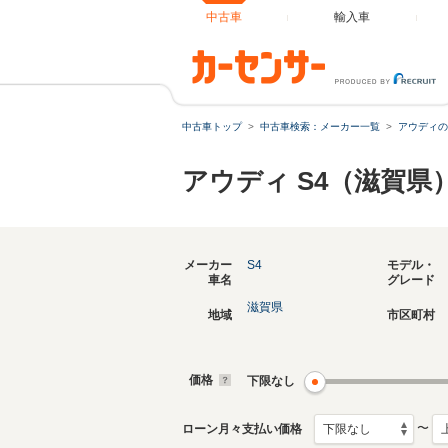
中古車
輸入車
中古車トップ
中古車検索：メーカー一覧
アウディの
アウディ S4（滋賀県
メーカー
S4
モデル・
車名
グレード
滋賀県
地域
市区町村
価格
下限なし
〜
ローン月々支払い価格