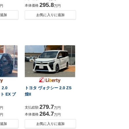
295.8
本体価格
円
万円
追加
お気に入りに追加
2.0
トヨタ ヴォクシー 2.0 ZS
ト EX ブ
煌II
279.7
支払総額
円
万円
264.7
本体価格
円
万円
追加
お気に入りに追加