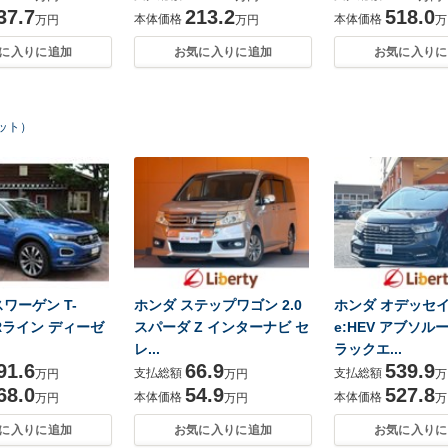
37.7
213.2
518.0
本体価格
本体価格
万円
万円
万
に入りに追加
お気に入りに追加
お気に入りに
ヒット）
ワーゲン T-
ホンダ ステップワゴン 2.0
ホンダ オデッセイ 
I Rライン ディーゼ
スパーダ Z インターナビ セ
e:HEV アブソルー
レ...
ラックエ...
91.6
66.9
539.9
支払総額
支払総額
万円
万円
万
68.0
54.9
527.8
本体価格
本体価格
万円
万円
万
に入りに追加
お気に入りに追加
お気に入りに