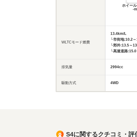
ホイール
-
13.4km/L
└市街地:10.2～1
WLTCモード燃費
└郊外:13.5～13
└高速道路:15.0～
排気量
2994cc
駆動方式
4WD
S4に関するクチコミ・評