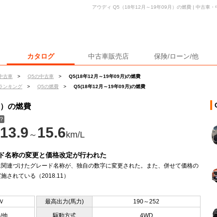
アウディ Q5（18年12月～19年09月）の燃費 | 中古
カタログ
中古車販売店
保険/ローン/他
中古車
>
Q5の中古車
>
Q5(18年12月～19年09月)の燃費
ランキング
>
Q5の燃費
>
Q5(18年12月～19年09月)の燃費
月）の燃費
？
13.9
15.6
～
km/L
ド名称の変更と価格改定が行われた
に関連づけたグレード名称が、独自の数字に変更された。また、併せて価格の
施されている（2018.11）
Ｖ
最高出力(馬力)
190～252
5/他
駆動方式
4WD