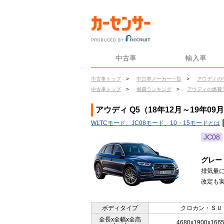
中古車
輸入車
中古車トップ
>
中古車メーカー一覧
>
アウディの
中古車トップ
>
燃費ランキング
>
アウディの燃費
アウディ Q5（18年12月～19年09
WLTCモード、JC08モード、10・15モードとは
JC08
グレー
排気量
改定も実
ボディタイプ
クロカン・ＳＵ
全長x全幅x全高
4680x1900x166