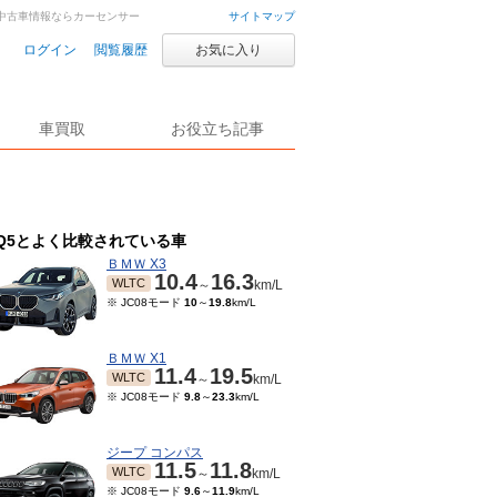
車・中古車情報ならカーセンサー
サイトマップ
ログイン
閲覧履歴
お気に入り
車買取
お役立ち記事
Q5とよく比較されている車
ＢＭＷ X3
10.4
16.3
WLTC
～
km/L
※ JC08モード
10
～
19.8
km/L
ＢＭＷ X1
11.4
19.5
WLTC
～
km/L
※ JC08モード
9.8
～
23.3
km/L
ジープ コンパス
11.5
11.8
WLTC
～
km/L
※ JC08モード
9.6
～
11.9
km/L