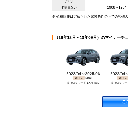
(mm)
排気量(cc)
1968～1984
※ 燃費情報は定められた試験条件の下での数値
（18年12月～19年09月）のマイナーチ
2023/04～2025/06
2022/04
WLTC
WLTC
km/L
※ JC08モード
17.4
km/L
※ JC08モ
こ