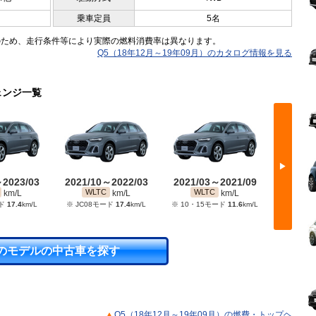
乗車定員
5名
のため、走行条件等により実際の燃料消費率は異なります。
Q5（18年12月～19年09月）のカタログ情報を見る
ェンジ一覧
▶
～2023/03
2021/10～2022/03
2021/03～2021/09
2019/
1
WLTC
WLTC
JC08
km/L
km/L
km/L
ード
17.4
km/L
※ JC08モード
17.4
km/L
※ 10・15モード
11.6
km/L
のモデルの中古車を探す
Q5（18年12月～19年09月）の燃費・トップヘ