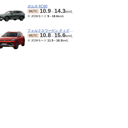
ボルボ XC60
10.9
14.3
WLTC
～
km/L
※ JC08モード
9
～
18.6
km/L
フォルクスワーゲン ティグアン
10.8
15.6
WLTC
～
km/L
※ JC08モード
11.5
～
18.3
km/L