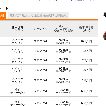
グレード
価格
駆動方式/最大出力/過給器/生産期間/燃費性能
満タンで
使用燃料
新車時価格
ミッション
どこまで走る？
エンジン
(税込)
(燃費xタンク容量)
ハイオク
973km
フロア7AT
691
万円
ガソリン
※JC08モード
ハイオク
973km
フロア7AT
708
万円
ガソリン
※JC08モード
ハイオク
973km
フロア7AT
712
万円
ガソリン
※JC08モード
ハイオク
973km
フロア7AT
729
万円
ガソリン
※JC08モード
ハイオク
973km
フロア7AT
758
万円
ガソリン
※JC08モード
軽油
1092km
フロア7AT
636
万円
ディーゼル
※JC08モード
軽油
1092km
フロア7AT
653
万円
ディーゼル
※JC08モード