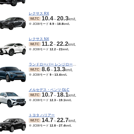
レクサス RX
10.4
20.3
WLTC
～
km/L
※ JC08モード
8.9
～
18.8
km/L
レクサス NX
11.2
22.2
WLTC
～
km/L
※ JC08モード
12.2
～
21
km/L
ランドローバー レンジローバーイヴォーク
8.6
13.3
WLTC
～
km/L
※ JC08モード
9
～
13.4
km/L
10～2021/02
2017/12～2018/11
2017/10～2017/11
3.9
15.6
13.9
13.9
JC08
JC08
～
km/L
km/L
km/L
メルセデス・ベンツ GLC
10.7
18.1
WLTC
～
km/L
※ JC08モード
12.3
～
19.1
km/L
トヨタ ハリアー
14.7
22.7
WLTC
～
km/L
※ JC08モード
12.8
～
27.4
km/L