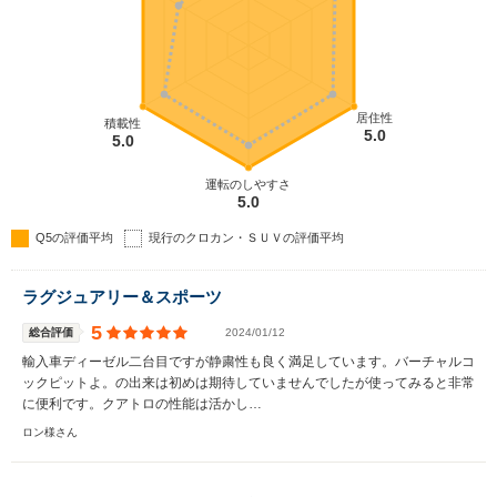
居住性
積載性
5.0
5.0
運転のしやすさ
5.0
Q5の評価平均
現行のクロカン・ＳＵＶの評価平均
ラグジュアリー＆スポーツ
5
総合評価
2024/01/12
輸入車ディーゼル二台目ですが静粛性も良く満足しています。バーチャルコ
ックピットよ。の出来は初めは期待していませんでしたが使ってみると非常
に便利です。クアトロの性能は活かし…
ロン様さん