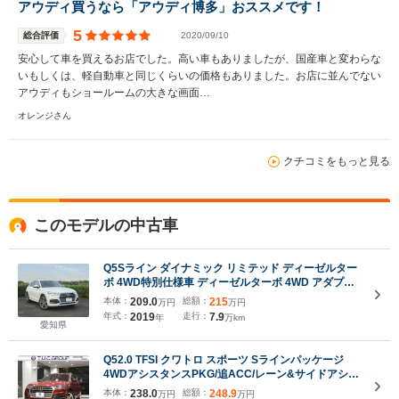
アウディ買うなら「アウディ博多」おススメです！
5
総合評価
2020/09/10
安心して車を買えるお店でした。高い車もありましたが、国産車と変わらな
いもしくは、軽自動車と同じくらいの価格もありました。お店に並んでない
アウディもショールームの大きな画面…
オレンジさん
クチコミをもっと見る
このモデルの中古車
Q5Sライン ダイナミック リミテッド ディーゼルター
ボ 4WD特別仕様車 ディーゼルターボ 4WD アダプテ
ィブクルーズコントロール ブラインドスポットモニ
本体：
209.0
総額：
215
万円
万円
ター 全周囲カメラ パワートランク 前後ドライブレコ
年式：
2019
走行：
7.9
年
万km
ーダー 全席シートヒーター バーチャルコックピット
愛知県
Q52.0 TFSI クワトロ スポーツ Sラインパッケージ
4WDアシスタンスPKG/追ACC/レーン&サイドアシス
ト/半革/ヒーター/バーチャルCP/全周囲カメ
本体：
238.0
総額：
248.9
万円
万円