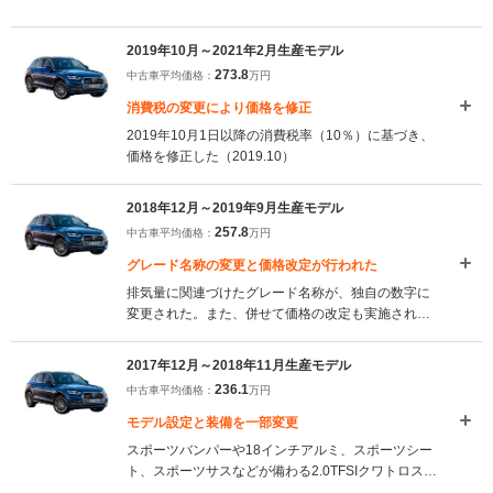
2019年10月～2021年2月生産モデル
273.8
中古車平均価格：
万円
消費税の変更により価格を修正
2019年10月1日以降の消費税率（10％）に基づき、
価格を修正した（2019.10）
2018年12月～2019年9月生産モデル
257.8
中古車平均価格：
万円
グレード名称の変更と価格改定が行われた
排気量に関連づけたグレード名称が、独自の数字に
変更された。また、併せて価格の改定も実施されて
いる（2018.11）
2017年12月～2018年11月生産モデル
236.1
中古車平均価格：
万円
モデル設定と装備を一部変更
スポーツバンパーや18インチアルミ、スポーツシー
ト、スポーツサスなどが備わる2.0TFSIクワトロスポ
ーツが新たに設定された。また、新装備として「ト