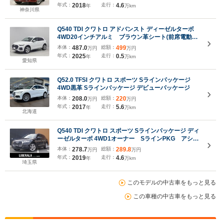
ラ/PDC/LEDライト/LEDインテリアライト/前後ドラレ
年式：
2018
走行：
4.6
年
万km
コ/Sラインエアロ&19AW/2年保証
神奈川県
Q540 TDI クワトロ アドバンスト ディーゼルターボ
4WD20インチアルミ ブラウン革シート(前席電動・
前後ヒーター付) ステアリングヒーター 全周囲カ
本体：
487.0
総額：
499
万円
万円
メラ 電動リヤゲート レーダークルコン レーンキ
年式：
2025
走行：
0.5
年
万km
ープ マトリクスLEDヘッドライト プライバシーガ
愛知県
ラス TV ナビ
Q52.0 TFSI クワトロ スポーツ Sラインパッケージ
4WD黒革 Sラインパッケージ デビューパッケージ
本体：
208.0
総額：
220
万円
万円
年式：
2017
走行：
5.6
年
万km
北海道
Q540 TDI クワトロ スポーツ Sラインパッケージ ディ
ーゼルターボ 4WD1オーナー SラインPKG アシス
タンスPKG マトリクスLEDPKG バーチャルC 純
本体：
278.7
総額：
289.8
万円
万円
正ナビ 360°カメラ 半革 パワーシート シートヒ
年式：
2019
走行：
4.6
年
万km
ーター パワーバックドア 純正19インチアルミホイ
埼玉県
ール LEDヘッドライト ETC!!
このモデルの中古車をもっと見る
この車種の中古車をもっと見る