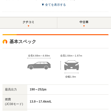
全てを表示する
クチコミ
中古車
基本スペック
全長4.68m～4.69m
全高1.64m～1.67m
全幅1.9m
最高出力
190～252ps
燃費
13.9～17.4km/L
(JC08モード)