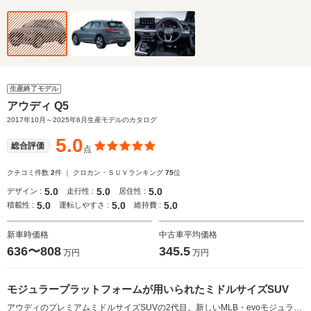
生産終了モデル
アウディ Q5
2017年10月～2025年6月生産モデルのカタログ
5.0
総合評価
点
クチコミ件数
2
件 ｜ クロカン・ＳＵＶランキング
75
位
5.0
5.0
5.0
デザイン :
走行性 :
居住性 :
5.0
5.0
5.0
積載性 :
運転しやすさ :
維持費 :
新車時価格
中古車平均価格
636〜808
345.5
万円
万円
モジュラープラットフォームが用いられたミドルサイズSUV
アウディのプレミアムミドルサイズSUVの2代目。新しいMLB・evoモジュラープラットフォームをベースに、メカニズム、デザインを一新。ボディサイズを若干拡大させつつも、従来型比?60kgの軽量化が図られている。インターネットからの情報サービスやWi-Fiスポット機能などが備わるコネクティビティー機能も標準装備された。エンジンは最高出力252ps／最大トルク370N・mを発生する2L直4ターボのTFSIエンジンを採用。ミッションはツインクラッチ式の7速Sトロニックとなる。駆動方式はアウディ独自のフルタイム4WDシステムであるクワトロが採用され、刷新されたシャシーとの組み合わせにより、ハンドリングと乗り心地が高度なレベルで両立されている（2017.10）