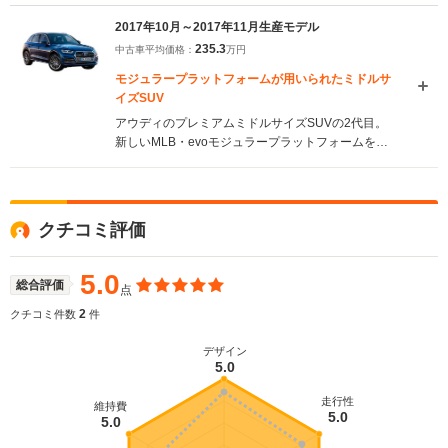
ラフィックジャムアシスト機能」を含む、「アウデ
2017年10月～2017年11月生産モデル
ィアクティブレーンアシスト」搭載モデルが設定さ
235.3
中古車平均価格：
万円
れたことで、価格が改定されている。（2017.12）
モジュラープラットフォームが用いられたミドルサ
イズSUV
アウディのプレミアムミドルサイズSUVの2代目。
新しいMLB・evoモジュラープラットフォームをベ
ースに、メカニズム、デザインを一新。ボディサイ
ズを若干拡大させつつも、従来型比?60kgの軽量化
が図られている。インターネットからの情報サービ
スやWi-Fiスポット機能などが備わるコネクティビテ
クチコミ評価
ィー機能も標準装備された。エンジンは最高出力
252ps／最大トルク370N・mを発生する2L直4ター
ボのTFSIエンジンを採用。ミッションはツインクラ
5.0
総合評価
点
ッチ式の7速Sトロニックとなる。駆動方式はアウデ
ィ独自のフルタイム4WDシステムであるクワトロが
2
クチコミ件数
件
採用され、刷新されたシャシーとの組み合わせによ
り、ハンドリングと乗り心地が高度なレベルで両立
デザイン
5.0
されている（2017.10）
走行性
維持費
5.0
5.0