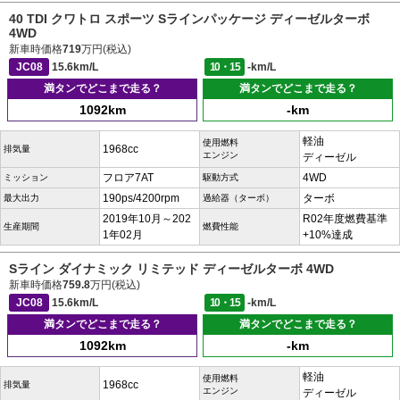
40 TDI クワトロ スポーツ Sラインパッケージ ディーゼルターボ
4WD
新車時価格
719
万円(税込)
JC08
15.6km/L
10・15
-km/L
満タンでどこまで走る？
満タンでどこまで走る？
1092km
-km
軽油
使用燃料
1968cc
排気量
エンジン
ディーゼル
フロア7AT
4WD
ミッション
駆動方式
190ps/4200rpm
ターボ
最大出力
過給器（ターボ）
2019年10月～202
R02年度燃費基準
生産期間
燃費性能
1年02月
+10%達成
Sライン ダイナミック リミテッド ディーゼルターボ 4WD
新車時価格
759.8
万円(税込)
JC08
15.6km/L
10・15
-km/L
満タンでどこまで走る？
満タンでどこまで走る？
1092km
-km
軽油
使用燃料
1968cc
排気量
エンジン
ディーゼル