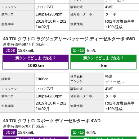
ディーゼル
フロア7AT
4WD
ミッション
駆動方式
190ps/4200rpm
ターボ
最大出力
過給器（ターボ）
2019年10月～202
R02年度燃費基準
生産期間
燃費性能
1年02月
+10%達成
40 TDI クワトロ ラグジュアリーパッケージ ディーゼルターボ 4WD
新車時価格
687
万円(税込)
JC08
15.6km/L
10・15
-km/L
満タンでどこまで走る？
満タンでどこまで走る？
1092km
-km
軽油
使用燃料
1968cc
排気量
エンジン
ディーゼル
フロア7AT
4WD
ミッション
駆動方式
190ps/4200rpm
ターボ
最大出力
過給器（ターボ）
2019年10月～202
R02年度燃費基準
生産期間
燃費性能
1年02月
+10%達成
40 TDI クワトロ スポーツ ディーゼルターボ 4WD
新車時価格
670
万円(税込)
JC08
15.6km/L
10・15
-km/L