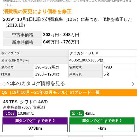
※燃費は定められた試験条件の下での数値のため、走行条件等により実際の燃料消費率は異な
ります。
消費税の変更により価格を修正
2019年10月1日以降の消費税率（10％）に基づき、価格を修正した
（2019.10）
中古車価格
203
万円～
348
万円
649
万円～
776
万円
新車時価格
クロカン・ＳＵＶ
ボディタイプ
4685x1900x1665/他
全長x全幅x全高(mm)
190～252馬力
4WD
最高出力
駆動方式
1968～1984cc
5名
排気量
乗車定員
この車のカタログ情報を見る
Q5（19年10月～21年02月モデル）のグレード一覧
45 TFSI クワトロ 4WD
新車時価格
705
万円(税込)
JC08
13.9km/L
10・15
-km/L
満タンでどこまで走る？
満タンでどこまで走る？
973km
-km