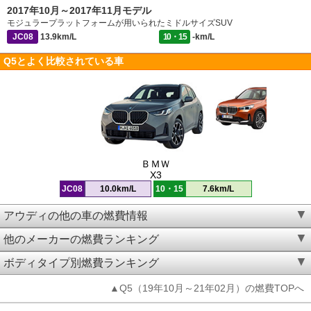
2017年10月～2017年11月モデル
モジュラープラットフォームが用いられたミドルサイズSUV
JC08
13.9km/L
10・15
-km/L
Q5とよく比較されている車
ＢＭＷ
X3
JC08
10.0km/L
10・15
7.6km/L
アウディの他の車の燃費情報
他のメーカーの燃費ランキング
ボディタイプ別燃費ランキング
▲Q5（19年10月～21年02月）の燃費TOPへ