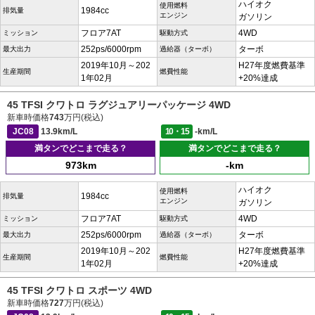
ハイオク
使用燃料
1984cc
排気量
エンジン
ガソリン
フロア7AT
4WD
ミッション
駆動方式
252ps/6000rpm
ターボ
最大出力
過給器（ターボ）
2019年10月～202
H27年度燃費基準
生産期間
燃費性能
1年02月
+20%達成
45 TFSI クワトロ ラグジュアリーパッケージ 4WD
新車時価格
743
万円(税込)
JC08
13.9km/L
10・15
-km/L
満タンでどこまで走る？
満タンでどこまで走る？
973km
-km
ハイオク
使用燃料
1984cc
排気量
エンジン
ガソリン
フロア7AT
4WD
ミッション
駆動方式
252ps/6000rpm
ターボ
最大出力
過給器（ターボ）
2019年10月～202
H27年度燃費基準
生産期間
燃費性能
1年02月
+20%達成
45 TFSI クワトロ スポーツ 4WD
新車時価格
727
万円(税込)