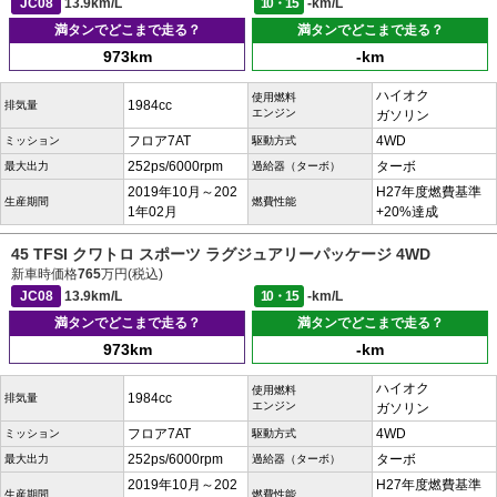
JC08
13.9km/L
10・15
-km/L
満タンでどこまで走る？
満タンでどこまで走る？
973km
-km
ハイオク
使用燃料
1984cc
排気量
エンジン
ガソリン
フロア7AT
4WD
ミッション
駆動方式
252ps/6000rpm
ターボ
最大出力
過給器（ターボ）
2019年10月～202
H27年度燃費基準
生産期間
燃費性能
1年02月
+20%達成
45 TFSI クワトロ スポーツ ラグジュアリーパッケージ 4WD
新車時価格
765
万円(税込)
JC08
13.9km/L
10・15
-km/L
満タンでどこまで走る？
満タンでどこまで走る？
973km
-km
ハイオク
使用燃料
1984cc
排気量
エンジン
ガソリン
フロア7AT
4WD
ミッション
駆動方式
252ps/6000rpm
ターボ
最大出力
過給器（ターボ）
2019年10月～202
H27年度燃費基準
生産期間
燃費性能