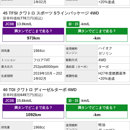
1年02月
+20%達成
45 TFSI クワトロ スポーツ Sラインパッケージ 4WD
新車時価格
776
万円(税込)
JC08
13.9km/L
10・15
-km/L
満タンでどこまで走る？
満タンでどこまで走る？
973km
-km
ハイオク
使用燃料
1984cc
排気量
エンジン
ガソリン
フロア7AT
4WD
ミッション
駆動方式
252ps/6000rpm
ターボ
最大出力
過給器（ターボ）
2019年10月～202
H27年度燃費基準
生産期間
燃費性能
1年02月
+20%達成
40 TDI クワトロ ディーゼルターボ 4WD
新車時価格
649
万円(税込)
JC08
15.6km/L
10・15
-km/L
満タンでどこまで走る？
満タンでどこまで走る？
1092km
-km
軽油
使用燃料
1968cc
排気量
エンジン