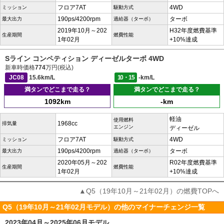
フロア7AT
4WD
ミッション
駆動方式
190ps/4200rpm
ターボ
最大出力
過給器（ターボ）
2019年10月～202
H32年度燃費基準
生産期間
燃費性能
1年02月
+10%達成
Sライン コンペティション ディーゼルターボ 4WD
新車時価格
774
万円(税込)
JC08
15.6km/L
10・15
-km/L
満タンでどこまで走る？
満タンでどこまで走る？
1092km
-km
軽油
使用燃料
1968cc
排気量
エンジン
ディーゼル
フロア7AT
4WD
ミッション
駆動方式
190ps/4200rpm
ターボ
最大出力
過給器（ターボ）
2020年05月～202
R02年度燃費基準
生産期間
燃費性能
1年02月
+10%達成
▲Q5（19年10月～21年02月）の燃費TOPへ
Q5（19年10月～21年02月モデル）の他のマイナーチェンジ一覧
2023年04月～2025年06月モデル