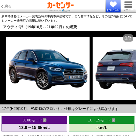
戻る
お気に入り
メニュー
新車時価格はメーカー発表当時の車両本体価格です。また基本情報など、その他の項目について
もメーカー発表時の情報に基いています。
アウディ Q5（19年10月～21年02月）の燃費
1/3
17年(H29)10月、FMC時のフロント。仕様はグレードにより異なります
JC08モード
10・15モード
13.9～15.6km/L
-km/L