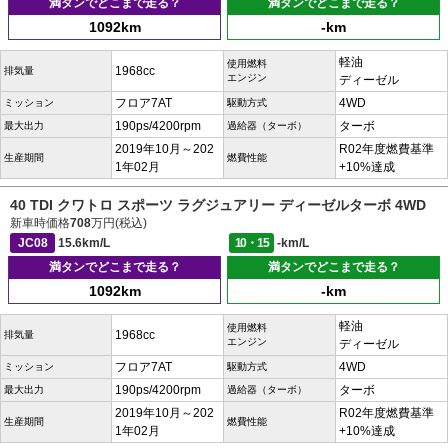
満タンでどこまで走る？
満タンでどこまで走る？
1092km
-km
軽油
使用燃料
1968cc
排気量
エンジン
ディーゼル
フロア7AT
4WD
ミッション
駆動方式
190ps/4200rpm
ターボ
最大出力
過給器（ターボ）
2019年10月～202
R02年度燃費基準
生産期間
燃費性能
1年02月
+10%達成
40 TDI クワトロ スポーツ ラグジュアリー ディーゼルターボ 4WD
新車時価格
708
万円(税込)
JC08
15.6km/L
10・15
-km/L
満タンでどこまで走る？
満タンでどこまで走る？
1092km
-km
軽油
使用燃料
1968cc
排気量
エンジン
ディーゼル
フロア7AT
4WD
ミッション
駆動方式
190ps/4200rpm
ターボ
最大出力
過給器（ターボ）
2019年10月～202
R02年度燃費基準
生産期間
燃費性能
1年02月
+10%達成