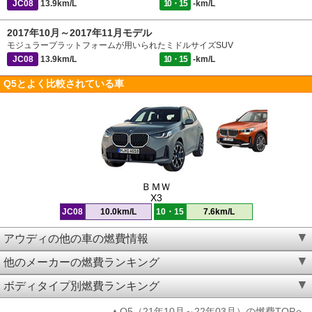
JC08
13.9km/L
10・15
-km/L
2017年10月～2017年11月モデル
モジュラープラットフォームが用いられたミドルサイズSUV
JC08
13.9km/L
10・15
-km/L
Q5とよく比較されている車
ＢＭＷ
X3
JC08
10.0km/L
10・15
7.6km/L
アウディの他の車の燃費情報
他のメーカーの燃費ランキング
ボディタイプ別燃費ランキング
▲Q5（21年10月～22年03月）の燃費TOPへ