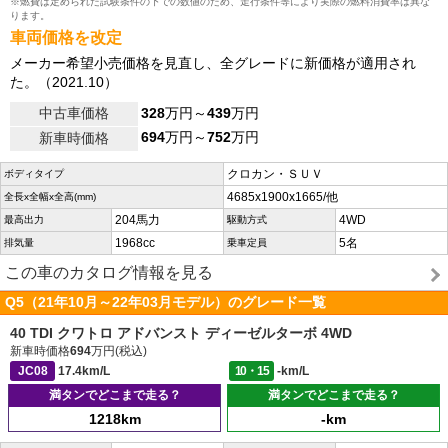
※燃費は定められた試験条件の下での数値のため、走行条件等により実際の燃料消費率は異な
ります。
車両価格を改定
メーカー希望小売価格を見直し、全グレードに新価格が適用され
た。（2021.10）
中古車価格
328
万円～
439
万円
694
万円～
752
万円
新車時価格
クロカン・ＳＵＶ
ボディタイプ
4685x1900x1665/他
全長x全幅x全高(mm)
204馬力
4WD
最高出力
駆動方式
1968cc
5名
排気量
乗車定員
この車のカタログ情報を見る
Q5（21年10月～22年03月モデル）のグレード一覧
40 TDI クワトロ アドバンスト ディーゼルターボ 4WD
新車時価格
694
万円(税込)
JC08
17.4km/L
10・15
-km/L
満タンでどこまで走る？
満タンでどこまで走る？
1218km
-km