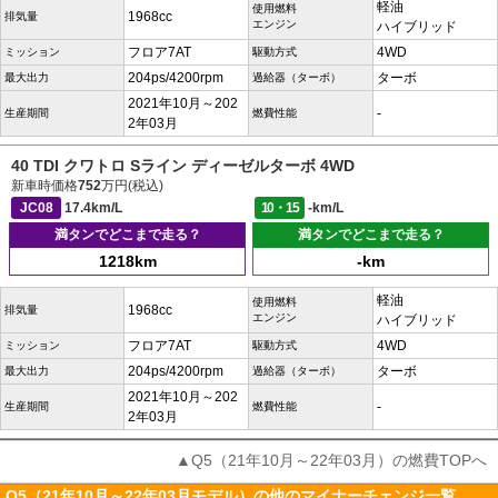
軽油
使用燃料
1968cc
排気量
エンジン
ハイブリッド
フロア7AT
4WD
ミッション
駆動方式
204ps/4200rpm
ターボ
最大出力
過給器（ターボ）
2021年10月～202
-
生産期間
燃費性能
2年03月
40 TDI クワトロ Sライン ディーゼルターボ 4WD
新車時価格
752
万円(税込)
JC08
17.4km/L
10・15
-km/L
満タンでどこまで走る？
満タンでどこまで走る？
1218km
-km
軽油
使用燃料
1968cc
排気量
エンジン
ハイブリッド
フロア7AT
4WD
ミッション
駆動方式
204ps/4200rpm
ターボ
最大出力
過給器（ターボ）
2021年10月～202
-
生産期間
燃費性能
2年03月
▲Q5（21年10月～22年03月）の燃費TOPへ
Q5（21年10月～22年03月モデル）の他のマイナーチェンジ一覧