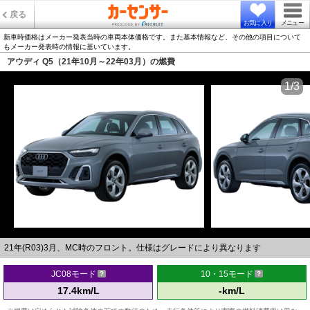
戻る
お気に入り
メニュー
新車時価格はメーカー発表当時の車両本体価格です。また基本情報など、その他の項目について
もメーカー発表時の情報に基いています。
アウディ Q5（21年10月～22年03月）の燃費
1/3
21年(R03)3月、MC時のフロント。仕様はグレードにより異なります
JC08モード
10・15モード
17.4km/L
-km/L