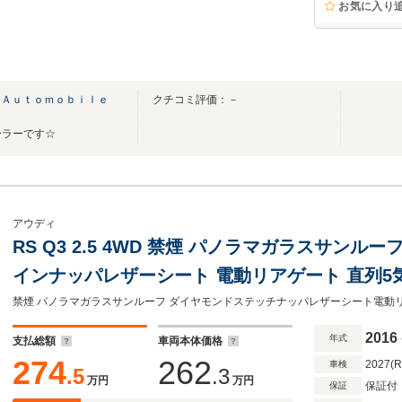
お気に入り
 Ａｕｔｏｍｏｂｉｌｅ
クチコミ評価：－
ーラーです☆
アウディ
RS Q3 2.5 4WD 禁煙 パノラマガラスサン
インナッパレザーシート 電動リアゲート 直列5気
用エクステリア ベルハウジング別体式ウェーブ
ー 20AW
2016
年式
支払総額
車両本体価格
274
262
2027(
車検
.5
.3
万円
万円
保証付
保証