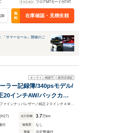
C
フロアMTモード付7AT
ミッション
無
在庫確認・見積依頼
追加
料
：「サマーセール」開催のご
オンライン相談可
販売店保証
ィーラー記録簿/340psモデル/
20インチAW/バックカメ
１オーナー／後期型／３４０ｐｓモデル／シートヒーターダイヤモンドステッチファインナッパレザー／純正２０インチＡＷ／バックカメラ／ＢＯＳＥサラウンド／
3.7
(H27)
万km
走行距離
備付
なし
修復歴
法定整備付
整備