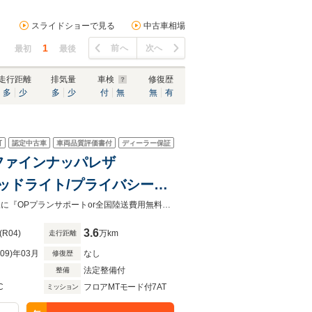
スライドショーで見る
中古車相場
1
前へ
次へ
最初
最後
走行距離
排気量
車検
修復歴
多
少
多
少
付
無
無
有
可
認定中古車
車両品質評価書付
ディーラー保証
ド/ファインナッパレザ
ヘッドライト/プライバシーガ
0度カメラ/スマホインターフ
大阪府四條畷市砂2丁目18-17に移転！グランドオープン！ローンご利用のお客様に『OPプランサポートor全国陸送費用無料』低金利2.99％～4.99%！各種条件ございます【Audi認定中古車】
3.6
(R04)
万km
走行距離
R09)年03月
なし
修復歴
法定整備付
整備
C
フロアMTモード付7AT
ミッション