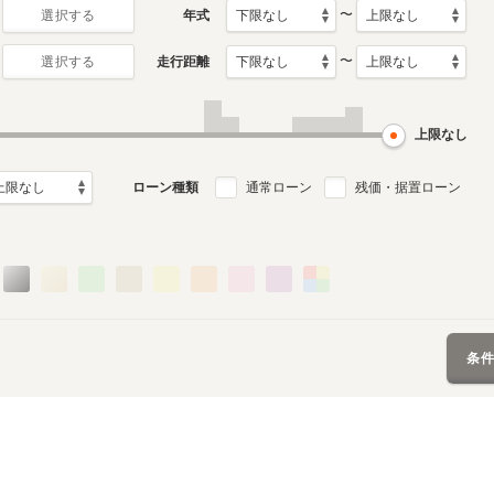
〜
年式
選択する
〜
走行距離
選択する
月～2019年3月
ル
上限なし
ローン種類
通常ローン
残価・据置ローン
条