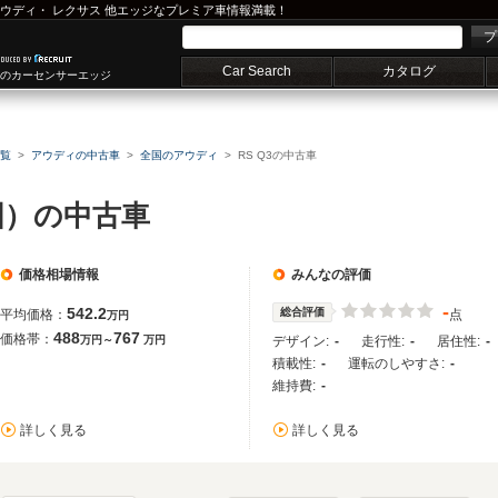
ウディ
・
レクサス
他エッジなプレミア車情報満載！
プ
Car Search
カタログ
車のカーセンサーエッジ
覧
アウディの中古車
全国のアウディ
RS Q3の中古車
全国）の中古車
価格相場情報
みんなの評価
-
542.2
総合評価
平均価格：
点
万円
488
767
価格帯：
万円～
万円
デザイン:
-
走行性:
-
居住性:
-
積載性:
-
運転のしやすさ:
-
維持費:
-
詳しく見る
詳しく見る