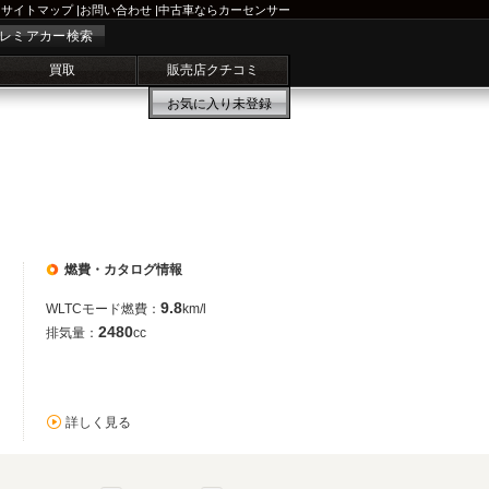
サイトマップ
|
お問い合わせ
|
中古車ならカーセンサー
レミアカー検索
買取
販売店クチコミ
お気に入り
未登録
燃費・カタログ情報
9.8
WLTCモード燃費：
km/l
2480
排気量：
cc
詳しく見る