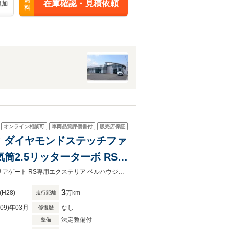
在庫確認・見積依頼
追加
料
オンライン相談可
車両品質評価書付
販売店保証
ルーフ ダイヤモンドステッチファ
筒2.5リッターターボ RS専
&ドリルドFブレーキロータ
禁煙 パノラマガラスサンルーフ ダイヤモンドステッチナッパレザーシート電動リアゲート RS専用エクステリア ベルハウジング別体式ウェーブ＆ドリルドFブレーキローター 20AW
3
(H28)
万km
走行距離
R09)年03月
なし
修復歴
法定整備付
整備