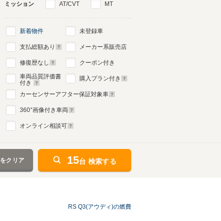
ミッション
AT/CVT
MT
新着物件
未登録車
支払総額あり
メーカー系販売店
修復歴なし
クーポン付き
車両品質評価書
購入プラン付き
付き
カーセンサーアフター保証対象車
360
°画像付き車両
オンライン相談可
15
件をクリア
台 検索する
RS Q3(アウディ)の燃費