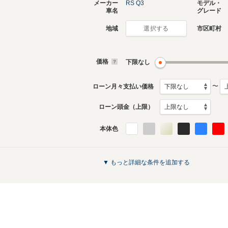
メーカー
RS Q3
モデル・
車名
グレード
地域
市区町村
選択する
現行
初代
2020年12月～生産中
2014年3
生産モデ
価格
下限なし
RS Q3のカタログを見る
〜
ローン月々支払い価格
ローン頭金（上限）
本体色
▼ もっと詳細な条件を追加する