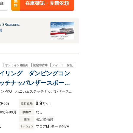
無
在庫確認・見積依頼
追加
料
Reasons.
報
オンライン相談可
認定中古車
ディーラー保証
クスタイリング ダンピングコン
テッチナッパレザースポーツ
 レッドキャリパー
電動サンルーフ ブラックスタイリング ダンピングコントロールサスRSデザインPKG ハニカムステッチナッパレザースポーツシート ２１インチホイール SONOSサウンド
0.9
(R06)
万km
走行距離
R09)年09月
なし
修復歴
法定整備付
整備
C
フロアMTモード付7AT
ミッション