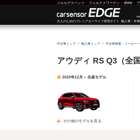
メルセデスベンツ
・
フォルクスワーゲン
・
BMW
・
ア
大人のためのプレミアカーライフ実現サイト 輸入車・外
中古車トップ
輸入車トップ
中古車検索：メーカー一
アウディ RS Q3（
2020年12月～ 生産モデル
その他のモデルを見る