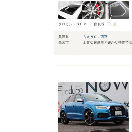
クロカン・ＳＵＶ
白真珠
兵庫県
ＳＡＮＣ．西宮
西宮市