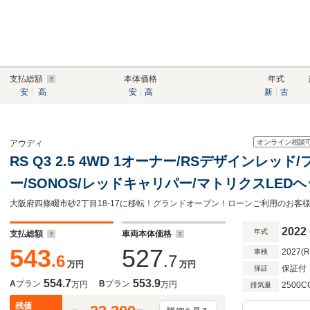
支払総額
本体価格
年式
安
高
安
高
新
古
オンライン相談
アウディ
RS Q3 2.5 4WD 1オーナー/RSデザインレッ
ー/SONOS/レッドキャリパー/マトリクスLED
ラス/サイドアシスト/レーンアシスト/ACC/36
ェース/認定中古車
2022
年式
支払総額
車両本体価格
543
527
2027(
車検
.6
.7
万円
万円
保証付
保証
554.7
553.9
A
プラン
B
プラン
万円
万円
2500C
排気量
残価