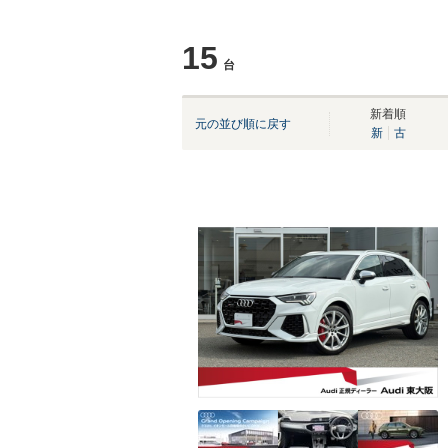
15
台
新着順
元の並び順に戻す
新
古