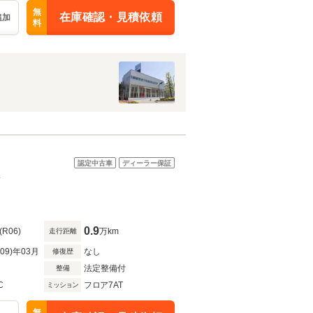
無
在庫確認・見積依頼
追加
料
認定中古車
ディーラー保証
ド
0.9
(R06)
万km
走行距離
R09)年03月
なし
修復歴
法定整備付
整備
C
フロア7AT
ミッション
無