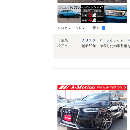
クロカン・ＳＵＶ
青Ｍ
千葉県
ＡＵＴＯ Ｐｒｏｄｕｃｅ 
松戸市