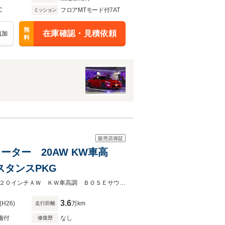
C
フロアMTモード付7AT
ミッション
無
在庫確認・見積依頼
追加
料
販売店保証
ヒーター 20AW KW車高
スタンスPKG
ファインナッパレザー シートヒーター 純正ナビ＆Ｂカメラ アシスタンスＰ２０インチＡＷ ＫＷ車高調 ＢＯＳＥサウンド 前後ソナー ＥＴＣ 人気のブラック 早い物勝ち！
3.6
(H26)
万km
走行距離
備付
なし
修復歴