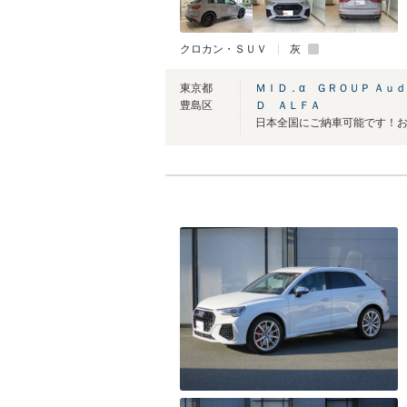
クロカン・ＳＵＶ
灰
東京都
ＭＩＤ．α ＧＲＯＵＰ Ａｕ
豊島区
Ｄ ＡＬＦＡ