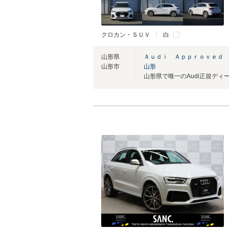
クロカン・ＳＵＶ
白
山形県
Ａｕｄｉ Ａｐｐｒｏｖｅｄ
山形市
山形
山形県で唯一のAudi正規ディ