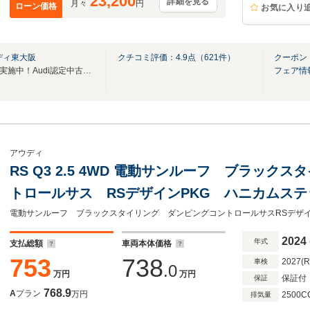
23,200
詳細を見る
月々
円
ローン価格
お気に入り
ディ東大阪
クチコミ評価：
4.9
点（
621
件）
クーポン：3
低金利2.99%ローンから4.99%実施中！Audi認定中古車を是非その手に
フェア情
アウディ
RS Q3 2.5 4WD 電動サンルーフ ブラッ
トロールサス RSデザインPKG ハニカムス
シート 21インチホイール SONOSサウンド
2024
年式
支払総額
車両本体価格
753
738
2027(
車検
.0
万円
万円
保証付
保証
768.9
A
プラン
万円
2500C
排気量