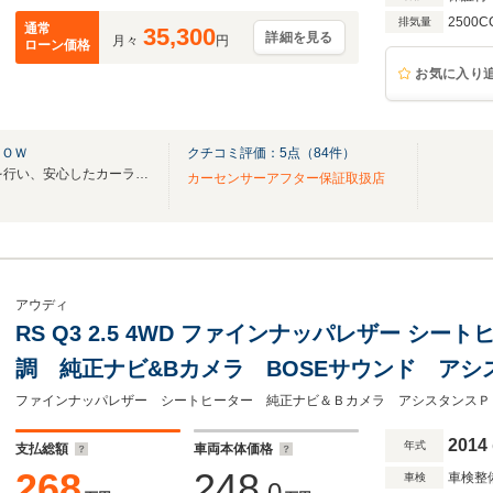
2500C
排気量
通常
35,300
詳細を見る
月々
円
ローン価格
お気に入り
ＮＯＷ
クチコミ評価：
5
点（
84
件）
創業50年。徹底した納車整備を行い、安心したカーライフをプロデュース致します。
カーセンサーアフター保証取扱店
アウディ
RS Q3 2.5 4WD ファインナッパレザー シート
調 純正ナビ&Bカメラ BOSEサウンド アシ
2014
年式
支払総額
車両本体価格
268
248
車検整
車検
.0