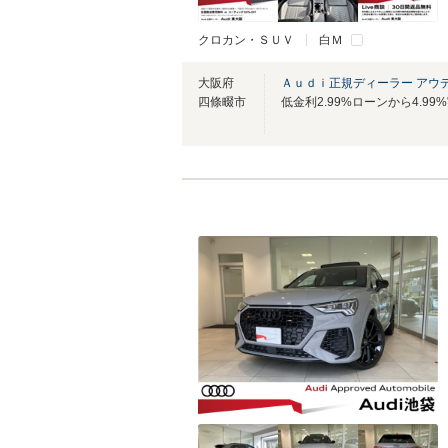
クロカン・ＳＵＶ
白Ｍ
大阪府
Ａｕｄｉ正規ディーラー アウ
四條畷市