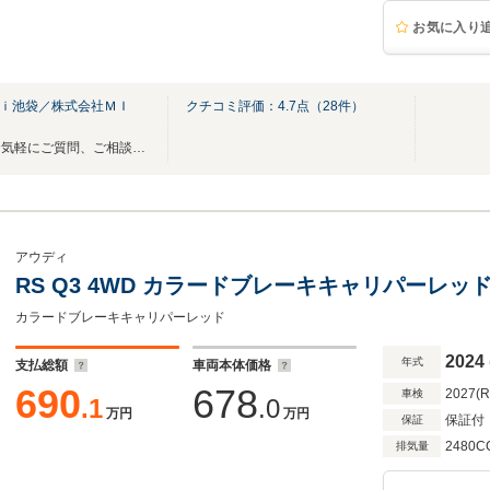
お気に入り
ｄｉ池袋／株式会社ＭＩ
クチコミ評価：
4.7
点（
28
件）
日本全国にご納車可能です！お気軽にご質問、ご相談下さい。
アウディ
RS Q3 4WD カラードブレーキキャリパーレッ
カラードブレーキキャリパーレッド
2024
年式
支払総額
車両本体価格
690
678
2027(
車検
.1
.0
万円
万円
保証付
保証
2480C
排気量