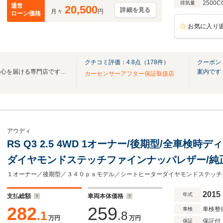
2500C
排気量
通常
20,500
詳細を見る
月々
円
ローン価格
お気に入り
クチコミ評価：
4.8
点（
178
件）
クーポン
上質な厳選車と確かな整備で安心を届ける専門店です。有償保証最長36ヶ月対応します
案内です
カーセンサーアフター保証取扱店
アウディ
RS Q3 2.5 4WD 1オーナー/後期型/全車検時デ
ダイヤモンドステッチファインナッパレザー/純正
ラ/BOSEサラウンド/シートヒーター
2015
年式
支払総額
車両本体価格
282
259
車検整
車検
.1
.8
万円
万円
保証付
保証