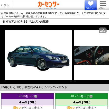
戻る
お気に入り
メニュー
新車時価格はメーカー発表当時の車両本体価格です。また基本情報など、その他の項目について
もメーカー発表時の情報に基いています。
ＢＭＷアルピナ B5 リムジンの燃費
1/5
05年(H17)10月、新型時の4.4 リムジンのフロント
JC08モード
10・15モード
-km/L(70L)
-km/L(70L)
満タン
でどこまで走る？
満タン
でどこまで走る？