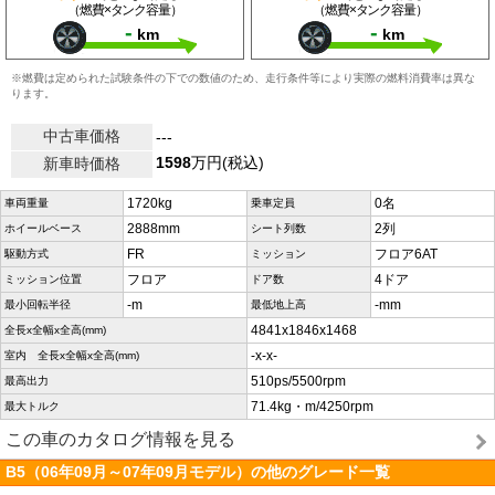
（燃費×タンク容量）
（燃費×タンク容量）
-
-
km
km
※燃費は定められた試験条件の下での数値のため、走行条件等により実際の燃料消費率は異な
ります。
中古車価格
---
1598
万円(税込)
新車時価格
1720kg
0名
車両重量
乗車定員
2888mm
2列
ホイールベース
シート列数
FR
フロア6AT
駆動方式
ミッション
フロア
4ドア
ミッション位置
ドア数
-m
-mm
最小回転半径
最低地上高
4841x1846x1468
全長x全幅x全高(mm)
-x-x-
室内 全長x全幅x全高(mm)
510ps/5500rpm
最高出力
71.4kg・m/4250rpm
最大トルク
この車のカタログ情報を見る
B5（06年09月～07年09月モデル）の他のグレード一覧