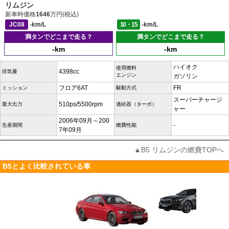
リムジン
新車時価格
1646
万円(税込)
JC08
-km/L
10・15
-km/L
満タンでどこまで走る？
満タンでどこまで走る？
-km
-km
ハイオク
使用燃料
4398cc
排気量
エンジン
ガソリン
フロア6AT
FR
ミッション
駆動方式
スーパーチャージ
510ps/5500rpm
最大出力
過給器（ターボ）
ャー
2006年09月～200
-
生産期間
燃費性能
7年09月
▲B5 リムジンの燃費TOPへ
B5とよく比較されている車