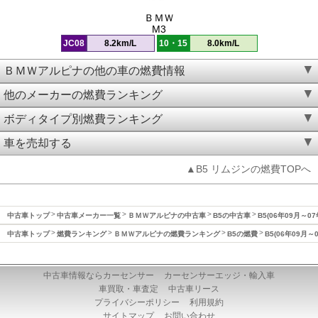
ＢＭＷ
M3
JC08
8.2km/L
10・15
8.0km/L
ＢＭＷアルピナの他の車の燃費情報
他のメーカーの燃費ランキング
ボディタイプ別燃費ランキング
車を売却する
▲B5 リムジンの燃費TOPへ
中古車トップ
中古車メーカー一覧
ＢＭＷアルピナの中古車
B5の中古車
B5(06年09月～0
中古車トップ
燃費ランキング
ＢＭＷアルピナの燃費ランキング
B5の燃費
B5(06年09月～
中古車情報ならカーセンサー
カーセンサーエッジ・輸入車
車買取・車査定
中古車リース
プライバシーポリシー
利用規約
サイトマップ
お問い合わせ