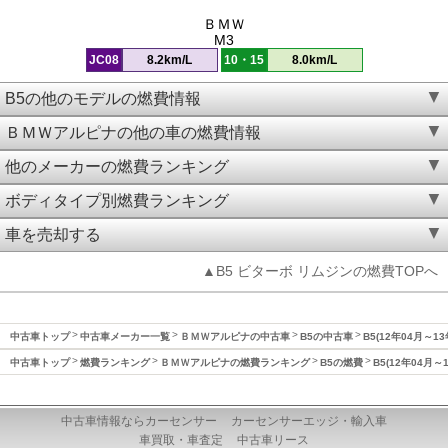
ＢＭＷ
M3
JC08
8.2km/L
10・15
8.0km/L
B5の他のモデルの燃費情報
ＢＭＷアルピナの他の車の燃費情報
他のメーカーの燃費ランキング
ボディタイプ別燃費ランキング
車を売却する
▲B5 ビターボ リムジンの燃費TOPへ
中古車トップ
中古車メーカー一覧
ＢＭＷアルピナの中古車
B5の中古車
B5(12年04月～1
中古車トップ
燃費ランキング
ＢＭＷアルピナの燃費ランキング
B5の燃費
B5(12年04月～
中古車情報ならカーセンサー
カーセンサーエッジ・輸入車
車買取・車査定
中古車リース