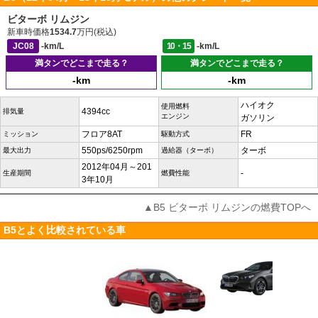
ビターボ リムジン
新車時価格
1534.7
万円(税込)
JC08
-km/L
10・15
-km/L
満タンでどこまで走る？
満タンでどこまで走る？
-km
-km
ハイオク
使用燃料
4394cc
排気量
エンジン
ガソリン
フロア8AT
FR
ミッション
駆動方式
550ps/6250rpm
ターボ
最大出力
過給器（ターボ）
2012年04月～201
-
生産期間
燃費性能
3年10月
▲B5 ビターボ リムジンの燃費TOPへ
B5とよく比較されている車