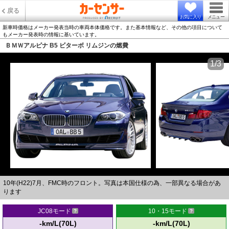
戻る
お気に入り
メニュー
新車時価格はメーカー発表当時の車両本体価格です。また基本情報など、その他の項目について
もメーカー発表時の情報に基いています。
ＢＭＷアルピナ B5 ビターボ リムジンの燃費
1/3
10年(H22)7月、FMC時のフロント。写真は本国仕様の為、一部異なる場合があ
ります
JC08モード
10・15モード
-km/L(70L)
-km/L(70L)