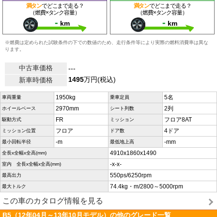
満タン
でどこまで走る？
満タン
でどこまで走る？
（燃費×タンク容量）
（燃費×タンク容量）
-
-
km
km
※燃費は定められた試験条件の下での数値のため、走行条件等により実際の燃料消費率は異な
ります。
中古車価格
---
1495
万円(税込)
新車時価格
1950kg
5名
車両重量
乗車定員
2970mm
2列
ホイールベース
シート列数
FR
フロア8AT
駆動方式
ミッション
フロア
4ドア
ミッション位置
ドア数
-m
-mm
最小回転半径
最低地上高
4910x1860x1490
全長x全幅x全高(mm)
-x-x-
室内 全長x全幅x全高(mm)
550ps/6250rpm
最高出力
74.4kg・m/2800～5000rpm
最大トルク
この車のカタログ情報を見る
B5（12年04月～13年10月モデル）の他のグレード一覧