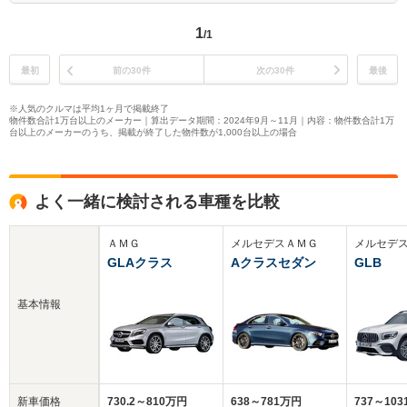
1
/1
最初
前の30件
次の30件
最後
※人気のクルマは平均1ヶ月で掲載終了
物件数合計1万台以上のメーカー｜算出データ期間：2024年9月～11月｜内容：物件数合計1万
台以上のメーカーのうち、掲載が終了した物件数が1,000台以上の場合
よく一緒に検討される車種を比較
ＡＭＧ
メルセデスＡＭＧ
メルセデ
GLAクラス
Aクラスセダン
GLB
基本情報
新車価格
730.2～810万円
638～781万円
737～10