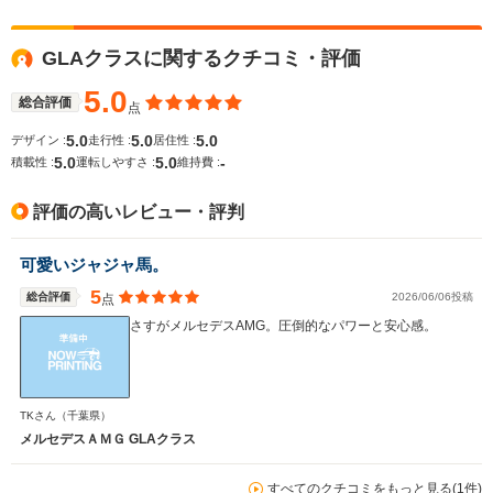
GLAクラスに関するクチコミ・評価
5.0
総合評価
点
5.0
5.0
5.0
デザイン :
走行性 :
居住性 :
5.0
5.0
-
積載性 :
運転しやすさ :
維持費 :
評価の高いレビュー・評判
可愛いジャジャ馬。
5
総合評価
2026/06/06投稿
点
さすがメルセデスAMG。圧倒的なパワーと安心感。
TKさん
（千葉県）
メルセデスＡＭＧ GLAクラス
すべてのクチコミをもっと見る(1件)