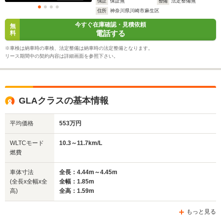
保証
保証無
整備
法定整備無
住所
神奈川県川崎市麻生区
今すぐ在庫確認・見積依頼
無
電話する
料
※車検は納車時の車検、法定整備は納車時の法定整備となります。
リース期間中の契約内容は詳細画面を参照下さい。
GLAクラスの基本情報
平均価格
553万円
WLTCモード
10.3～11.7km/L
燃費
車体寸法
全長：4.44m～4.45m
(全長x全幅x全
全幅：1.85m
高)
全高：1.59m
もっと見る