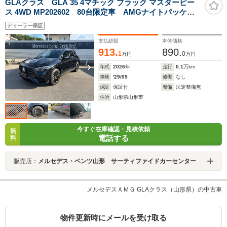
GLAクラス GLA 35 4マチック ブラック マスターピー
ス 4WD MP202602 80台限定車 AMGナイトパッケー
ジ ブルメスター
ディーラー保証
支払総額
本体価格
913.
890.
1
0
万円
万円
年式
2026
年
走行
0.1
万km
車検
'29/05
修復
なし
保証
保証付
整備
法定整備無
住所
山形県山形市
今すぐ在庫確認・見積依頼
無
電話する
料
販売店：
メルセデス・ベンツ山形 サーティファイドカーセンター
メルセデスＡＭＧ GLAクラス（山形県）の中古車
物件更新時にメールを受け取る