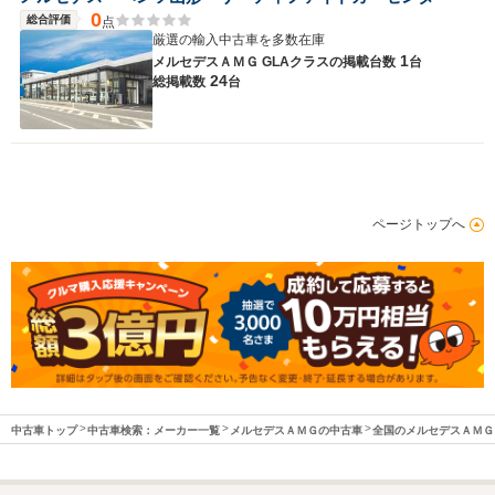
0
総合評価
点
厳選の輸入中古車を多数在庫
1
メルセデスＡＭＧ GLAクラスの
掲載台数
台
24
総掲載数
台
ページトップへ
中古車トップ
中古車検索：メーカー一覧
メルセデスＡＭＧの中古車
全国のメルセデスＡＭＧ