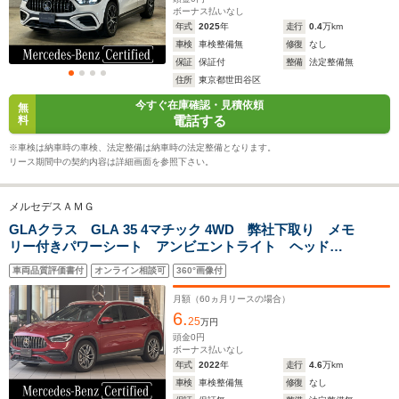
-m
-m
ボーナス払いなし
年式
2025
年
走行
0.4
万km
車検
車検整備無
修復
なし
11.6～12.3km/L
11.0～11.
保証
保証付
整備
法定整備無
└市街地:7.9～
└市街地:7
住所
東京都世田谷区
9.0km/L
8.5km/L
WLTCモード
今すぐ在庫確認・見積依頼
-
└郊外:11.9～
└郊外:11.
無
燃費
電話する
料
12.8km/L
11.6km/L
└高速道路:14.0～
└高速道路:
※車検は納車時の車検、法定整備は納車時の法定整備となります。
14.6km/L
13.3km/L
リース期間中の契約内容は詳細画面を参照下さい。
排気量
1991cc
1991cc
1991cc
メルセデスＡＭＧ
駆動方式
4WD
4WD
4WD
GLAクラス GLA 35 4マチック 4WD 弊社下取り メモ
リー付きパワーシート アンビエントライト ヘッドア
ップディスプレイ 認定中古車保証 AMGパフォーマ
車両品質評価書付
オンライン相談可
360°画像付
ンスステアリング レーダーセーフティーパッケージ
シートヒーター
月額（
60
ヵ月リースの場合）
6.
25
万円
頭金
0
円
ボーナス払いなし
年式
2022
年
走行
4.6
万km
車検
車検整備無
修復
なし