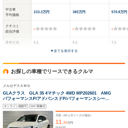
中古車
233.3万円
385万円
570.9万円
平均価格
クチコミ
-
-
-
総合評価
乗車定員
5人
5人
7人
▼
全てを表示する
ドア数
5ドア
4ドア
5ドア
全高
全高
全
お探しの車種でリースできるクルマ
1.48m
1.41m
1.
メルセデスＡＭＧ
GLAクラス GLA 35 4マチック 4WD MP202601 AMG
全幅
全幅
全
サイズ
パフォーマンスP/アドバンスドP/パフォーマンスシー
1.81m
1.8m
1.
全長
全長
(全長x全幅x全高)
ト/Brumesterサラウンドサウンドシステム/ブランドロゴ
4.45m
4.56m～4.57m
4.65m
オンライン相談可
360°画像付
プロジェクターライト/パノラミックスライディングルー
フ/純正ドライブレコーダー前後
月額（
60
ヵ月リースの場合）
11.
56
万円
ホイールベース
ホイールベース
ホイー
頭金
0
円