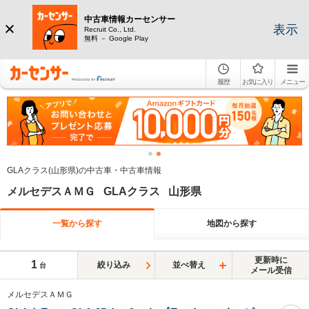
中古車情報カーセンサー
表示
Recruit Co., Ltd.
無料 － Google Play
履歴
お気に入り
メニュー
GLAクラス(山形県)の中古車・中古車情報
メルセデスＡＭＧ GLAクラス 山形県
一覧から探す
地図から探す
更新時に
1
絞り込み
並べ替え
台
メール受信
メルセデスＡＭＧ