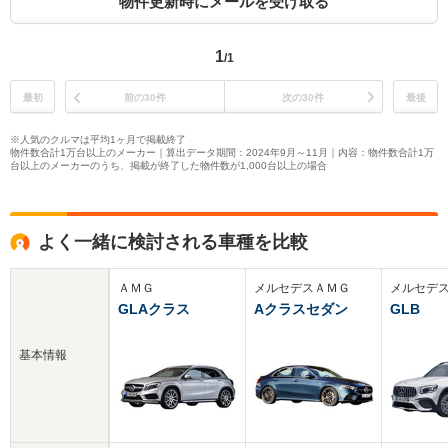
物件更新時にメールを受け取る
1
/1
最初
前の30件
次の30件
最後
※人気のクルマは平均1ヶ月で掲載終了
物件数合計1万台以上のメーカー｜算出データ期間：2024年9月～11月｜内容：物件数合計1万
台以上のメーカーのうち、掲載が終了した物件数が1,000台以上の場合
よく一緒に検討される車種を比較
ＡＭＧ
メルセデスＡＭＧ
メルセデ
GLAクラス
Aクラスセダン
GLB
基本情報