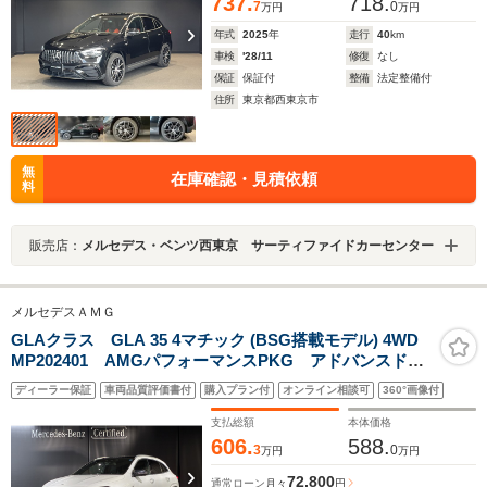
737.
718.
7
0
万円
万円
年式
2025
年
走行
40
km
車検
'28/11
修復
なし
保証
保証付
整備
法定整備付
住所
東京都西東京市
無
在庫確認・見積依頼
料
販売店：
メルセデス・ベンツ西東京 サーティファイドカーセンター
メルセデスＡＭＧ
GLAクラス GLA 35 4マチック (BSG搭載モデル) 4WD
MP202401 AMGパフォーマンスPKG アドバンスド
PKG デジタルルームミラー 禁煙 パノラマ
ディーラー保証
車両品質評価書付
購入プラン付
オンライン相談可
360°画像付
Burmester フットトランクオープナー HUD 360度カ
メラ ドラレコ ARナビ AMGドライブコントロールス
支払総額
本体価格
イッチ
606.
588.
3
0
万円
万円
72,800
通常ローン
月々
円