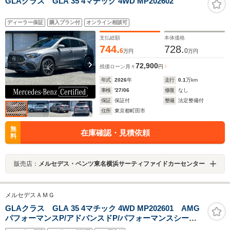
GLAクラス GLA 35 4マチック 4WD MP202602
ディーラー保証
購入プラン付
オンライン相談可
支払総額
本体価格
744.
728.
6
0
万円
万円
72,900
残価ローン
月々
円
年式
2026
年
走行
0.1
万km
車検
'27/06
修復
なし
保証
保証付
整備
法定整備付
住所
東京都町田市
無
在庫確認・見積依頼
料
販売店：
メルセデス・ベンツ東名横浜サーティファイドカーセンター
メルセデスＡＭＧ
GLAクラス GLA 35 4マチック 4WD MP202601 AMG
パフォーマンスP/アドバンスドP/パフォーマンスシー
ト/Brumesterサラウンドサウンドシステム/ブランドロゴ