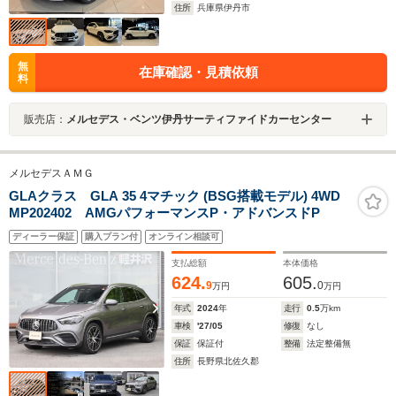
住所
兵庫県伊丹市
無
在庫確認・見積依頼
料
販売店：
メルセデス・ベンツ伊丹サーティファイドカーセンター
メルセデスＡＭＧ
GLAクラス GLA 35 4マチック (BSG搭載モデル) 4WD
MP202402 AMGパフォーマンスP・アドバンスドP
ディーラー保証
購入プラン付
オンライン相談可
支払総額
本体価格
624.
605.
9
0
万円
万円
年式
2024
年
走行
0.5
万km
車検
'27/05
修復
なし
保証
保証付
整備
法定整備無
住所
長野県北佐久郡