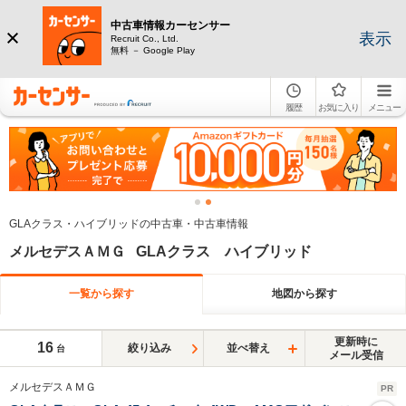
中古車情報カーセンサー
表示
Recruit Co., Ltd.
無料 － Google Play
履歴
お気に入り
メニュー
GLAクラス・ハイブリッドの中古車・中古車情報
メルセデスＡＭＧ GLAクラス ハイブリッド
一覧から探す
地図から探す
更新時に
16
絞り込み
並べ替え
台
メール受信
メルセデスＡＭＧ
PR