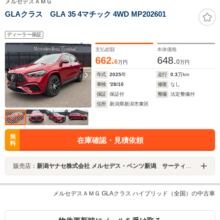
メルセデスＡＭＧ
GLAクラス GLA 35 4マチック 4WD MP202601
ディーラー保証
支払総額
本体価格
662.
648.
6
0
万円
万円
年式
2025
年
走行
0.3
万km
車検
'28/10
修復
なし
保証
保証付
整備
法定整備付
住所
新潟県新潟市東区
無
在庫確認・見積依頼
料
販売店：
新潟ヤナセ株式会社 メルセデス・ベンツ新潟 サーティファイドカーセンター
メルセデスＡＭＧ GLAクラス ハイブリッド（全国）の中古車