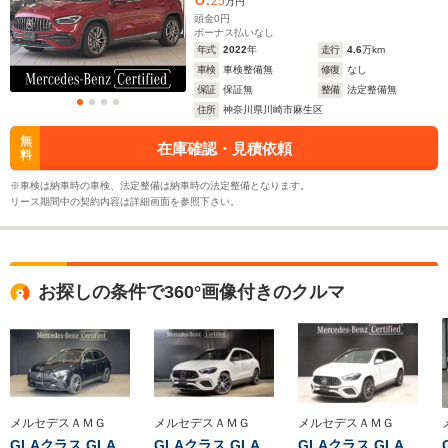
25
万円
ホイールベース
ホイールベース
ホイー
頭金
0
円
-m
-m
ボーナス払いなし
年式
2022
年
走行
4.6
万km
車検
車検整備無
修復
なし
11.6～12.3km/L
11.0～11.
保証
保証無
整備
法定整備無
└市街地:7.9～
└市街地:7
住所
神奈川県川崎市麻生区
9.0km/L
8.5km/L
WLTCモード
-
└郊外:11.9～
└郊外:11.
無
在庫確認・見積依頼
燃費
料
12.8km/L
11.6km/L
└高速道路:14.0～
└高速道路:
※車検は納車時の車検、法定整備は納車時の法定整備となります。
14.6km/L
13.3km/L
リース期間中の契約内容は詳細画面を参照下さい。
排気量
1991cc
1991cc
1991cc
駆動方式
4WD
4WD
4WD
お探しの条件で360°画像付きのクルマ
メルセデスＡＭＧ
メルセデスＡＭＧ
メルセデスＡＭＧ
GLAクラス GLA
GLAクラス GLA
GLAクラス GLA