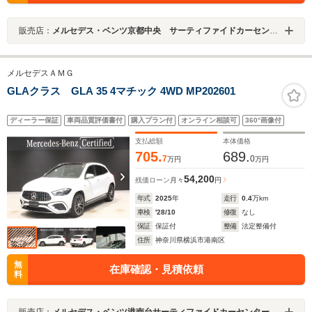
販売店：
メルセデス・ベンツ京都中央 サーティファイドカーセンター
メルセデスＡＭＧ
GLAクラス GLA 35 4マチック 4WD MP202601
ディーラー保証
車両品質評価書付
購入プラン付
オンライン相談可
360°画像付
支払総額
本体価格
705.
689.
7
0
万円
万円
54,200
残価ローン
月々
円
年式
2025
年
走行
0.4
万km
車検
'28/10
修復
なし
保証
保証付
整備
法定整備付
住所
神奈川県横浜市港南区
無
在庫確認・見積依頼
料
販売店：
メルセデス・ベンツ港南台サーティファイドカーセンター