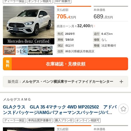
ディーラー保証
オンライン相談可
360°画像付
プロジェクターライト/パノラミックスライディングルー
フ/純正ドライブレコーダー前後
支払総額
本体価格
705.
689.
4
0
万円
万円
32,400
残価ローン
月々
円
年式
2025
年
走行
0.4
万km
車検
'28/10
修復
なし
保証
保証付
整備
法定整備付
住所
神奈川県横浜市鶴見区
無
在庫確認・見積依頼
料
販売店：
メルセデス・ベンツ横浜東サーティファイドカーセンター
メルセデスＡＭＧ
GLAクラス GLA 35 4マチック 4WD MP202502 アドバ
ンスドパッケージ/AMGパフォーマンスパッケージ/パノ
ラミックスライディングルーフ/マルチコントロールシー
ディーラー保証
車両品質評価書付
購入プラン付
オンライン相談可
トバック(運転席・助手席)/元社有車/純正ドラレコ前後付
き/
支払総額
本体価格