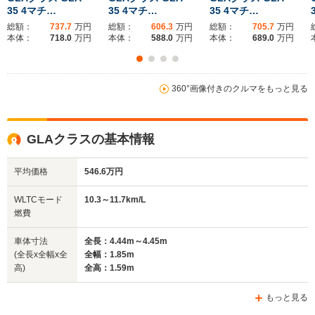
35 4マチ…
35 4マチ…
35 4マチ…
総額：
737.7
万円
総額：
606.3
万円
総額：
705.7
万円
本体：
718.0
万円
本体：
588.0
万円
本体：
689.0
万円
360°画像付きのクルマをもっと見る
GLAクラスの基本情報
平均価格
546.6万円
WLTCモード
10.3～11.7km/L
燃費
車体寸法
全長：4.44m～4.45m
(全長x全幅x全
全幅：1.85m
高)
全高：1.59m
もっと見る