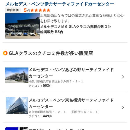
メルセデス・ベンツ伊丹サーティファイドカーセンター
5
総合評価
点
正規販売店ならではの厳選された豊富な品揃えと安心
をお届け致します。
1
メルセデスＡＭＧ GLAクラスの
掲載台数
台
53
総掲載数
台
GLAクラスのクチコミ件数が多い販売店
メルセデス・ベンツあざみ野サーティファイド
カーセンター
神奈川県横浜市青葉区あざみ野２－３－１
503
クチコミ：
件
メルセデス・ベンツ東名横浜サーティファイド
カーセンター
東京都町田市鶴間７－２－１ （旧住所１６７４－１）
449
クチコミ：
件