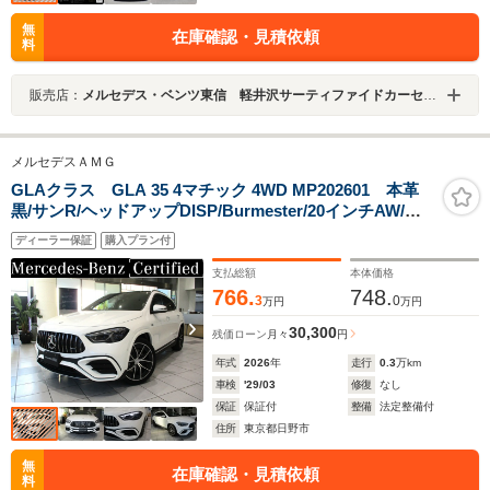
無
在庫確認・見積依頼
料
販売店：
メルセデス・ベンツ東信 軽井沢サーティファイドカーセンター
メルセデスＡＭＧ
GLAクラス GLA 35 4マチック 4WD MP202601 本革
黒/サンR/ヘッドアップDISP/Burmester/20インチAW/全
周囲カメラ/アドバンスド
ディーラー保証
購入プラン付
支払総額
本体価格
766.
748.
3
0
万円
万円
30,300
残価ローン
月々
円
年式
2026
年
走行
0.3
万km
車検
'29/03
修復
なし
保証
保証付
整備
法定整備付
住所
東京都日野市
無
在庫確認・見積依頼
料