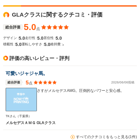
GLAクラスに関するクチコミ・評価
5.0
総合評価
点
5.0
5.0
5.0
デザイン :
走行性 :
居住性 :
5.0
5.0
-
積載性 :
運転しやすさ :
維持費 :
評価の高いレビュー・評判
可愛いジャジャ馬。
5
総合評価
2026/06/06投稿
点
さすがメルセデスAMG。圧倒的なパワーと安心感。
TKさん
（千葉県）
メルセデスＡＭＧ GLAクラス
すべてのクチコミをもっと見る(1件)