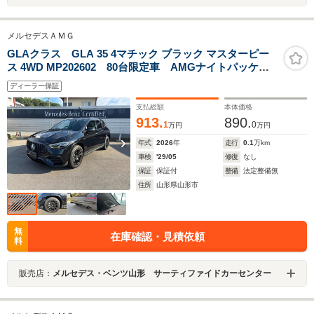
メルセデスＡＭＧ
GLAクラス GLA 35 4マチック ブラック マスターピー
ス 4WD MP202602 80台限定車 AMGナイトパッケー
ジ ブルメスター
ディーラー保証
支払総額
本体価格
913.
890.
1
0
万円
万円
年式
2026
年
走行
0.1
万km
車検
'29/05
修復
なし
保証
保証付
整備
法定整備無
住所
山形県山形市
無
在庫確認・見積依頼
料
販売店：
メルセデス・ベンツ山形 サーティファイドカーセンター