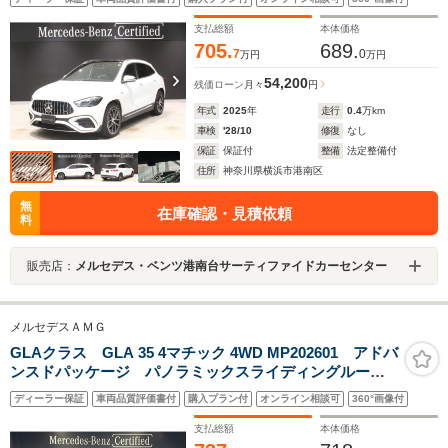
支払総額
本体価格
705.
689.
7
0
万円
万円
54,200
残価ローン
月々
円
年式
2025
年
走行
0.4
万km
車検
'28/10
修復
なし
保証
保証付
整備
法定整備付
住所
神奈川県横浜市港南区
無
在庫確認・見積依頼
料
販売店：
メルセデス・ベンツ港南台サーティファイドカーセンター
メルセデスＡＭＧ
GLAクラス GLA 35 4マチック 4WD MP202601 アドバ
ンスドパッケージ パノラミックスライディングルー
フ ヘッドアップディスプレイ シートヒーター アン
ディーラー保証
車両品質評価書付
購入プラン付
オンライン相談可
360°画像付
ビエントライト 電動リアゲート 360度カメラ
支払総額
本体価格