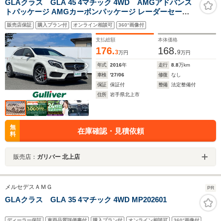
GLAクラス GLA 45 4マチック 4WD AMGアドバンス
トパッケージ AMGカーボンパッケージ レーダーセーフ
ティパッケージ AMGパフォーマンスシート
販売店保証
購入プラン付
オンライン相談可
360°画像付
harman/kardonロジック7サラウンドサウンドシステム ア
ルミルーフレール
支払総額
本体価格
176.
168.
3
9
万円
万円
年式
2016
年
走行
8.8
万km
車検
'27/06
修復
なし
保証
保証付
整備
法定整備付
住所
岩手県北上市
無
在庫確認・見積依頼
料
販売店：
ガリバー 北上店
メルセデスＡＭＧ
PR
GLAクラス GLA 35 4マチック 4WD MP202601
ディーラー保証
車両品質評価書付
購入プラン付
オンライン相談可
360°画像付