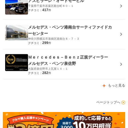
アスピラーレ・オートモービル
千葉県千葉市若葉区殿台町８０－１
417
クチコミ：
件
メルセデス・ベンツ港南台サーティファイドカ
ーセンター
神奈川県横浜市港南区港南台８－７－３
299
クチコミ：
件
Ｍｅｒｃｅｄｅｓ－Ｂｅｎｚ正規ディーラー
メルセデス・ベンツ泉佐野
大阪府泉佐野市上瓦屋１４－１
282
クチコミ：
件
もっと見る
ページトップへ