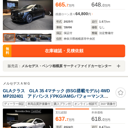
665.
648.
7
0
万円
万円
64,800
残価ローン
月々
円
年式
2025
年
走行
1.0
万km
車検
'28/06
修復
なし
保証
保証付
整備
法定整備付
住所
神奈川県相模原市中央区
無
在庫確認・見積依頼
料
販売店：
メルセデス・ベンツ相模原 サーティファイドカーセンター
メルセデスＡＭＧ
GLAクラス GLA 35 4マチック (BSG搭載モデル) 4WD
MP202401 アドバンスドPKG/AMGパフォーマンス
PKG/パノラミックSR/赤黒レザーシート/純正ドラレコ前
ディーラー保証
車両品質評価書付
購入プラン付
オンライン相談可
360°画像付
後付き
支払総額
本体価格
637.
618.
7
0
万円
万円
年式
2024
年
走行
0.4
万km