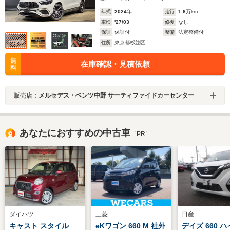
年式
2024
年
走行
1.6
万km
車検
'27/03
修復
なし
保証
保証付
整備
法定整備付
住所
東京都杉並区
無
在庫確認・見積依頼
料
販売店：
メルセデス・ベンツ中野 サーティファイドカーセンター
あなたにおすすめの中古車
［PR］
ダイハツ
三菱
日産
キャスト スタイル
eKワゴン 660 M 社外
デイズ 660 