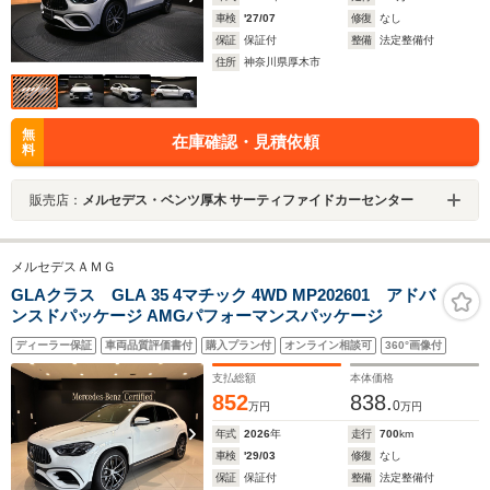
車検
'27/07
修復
なし
保証
保証付
整備
法定整備付
住所
神奈川県厚木市
無
在庫確認・見積依頼
料
販売店：
メルセデス・ベンツ厚木 サーティファイドカーセンター
メルセデスＡＭＧ
GLAクラス GLA 35 4マチック 4WD MP202601 アドバ
ンスドパッケージ AMGパフォーマンスパッケージ
ディーラー保証
車両品質評価書付
購入プラン付
オンライン相談可
360°画像付
支払総額
本体価格
852
838.
0
万円
万円
年式
2026
年
走行
700
km
車検
'29/03
修復
なし
保証
保証付
整備
法定整備付