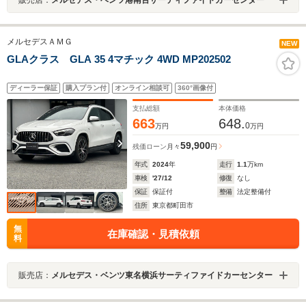
メルセデスＡＭＧ
NEW
GLAクラス GLA 35 4マチック 4WD MP202502
ディーラー保証
購入プラン付
オンライン相談可
360°画像付
支払総額
本体価格
663
648.
0
万円
万円
59,900
残価ローン
月々
円
年式
2024
年
走行
1.1
万km
車検
'27/12
修復
なし
保証
保証付
整備
法定整備付
住所
東京都町田市
無
在庫確認・見積依頼
料
販売店：
メルセデス・ベンツ東名横浜サーティファイドカーセンター