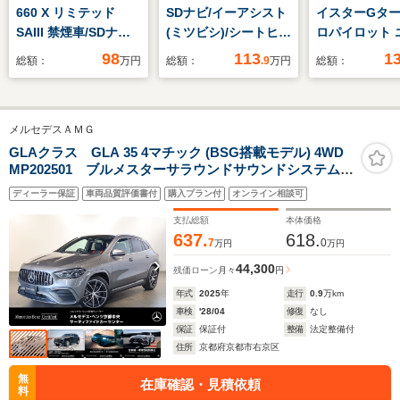
660 X リミテッド
SDナビ/イーアシスト
イスターGター
SAIII 禁煙車/SDナ
(ミツビシ)/シートヒー
ロパイロット 
ビ/Bluetoothオーデ
ター 前席/車線逸脱防
ション アラウ
98
113
1
総額：
万円
総額：
.9
万円
総額：
ィオTV/ETC/スマート
止支援システム/ドラ
ューモニター
キー/衝突被害軽減ブ
イブレコーダー 社外/
ビ フルセグ
レーキ/スマートアシ
ヘッドランプ
前後ドラレコ
メルセデスＡＭＧ
スト/
LED/Bluetooth接
続/ETC/横滑り防止装
GLAクラス GLA 35 4マチック (BSG搭載モデル) 4WD
MP202501 ブルメスターサラウンドサウンドシステムパ
置
ワーバックドアシートヒーターヘッドアップディスプレ
ディーラー保証
車両品質評価書付
購入プラン付
オンライン相談可
イ360°カメラ
支払総額
本体価格
637.
618.
7
0
万円
万円
44,300
残価ローン
月々
円
年式
2025
年
走行
0.9
万km
車検
'28/04
修復
なし
保証
保証付
整備
法定整備付
住所
京都府京都市右京区
無
在庫確認・見積依頼
料