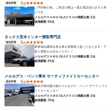
5
総合評価
点
ご予約制の為、ご来店の際は一度お電話頂けますと幸
いです。
2
メルセデスＡＭＧ GLAクラスの
掲載台数
台
54
総掲載数
台
タックス茨木インター買取専門店
5
総合評価
点
新車保証継承出来る車を多数取り扱っております。下
取り買取もお任せください！
2
メルセデスＡＭＧ GLAクラスの
掲載台数
台
24
総掲載数
台
メルセデス・ベンツ厚木 サーティファイドカーセンター
5
総合評価
点
神奈川県内最大級のメルセデス・ベンツ サーティファ
イドカーセンター
2
メルセデスＡＭＧ GLAクラスの
掲載台数
台
70
総掲載数
台