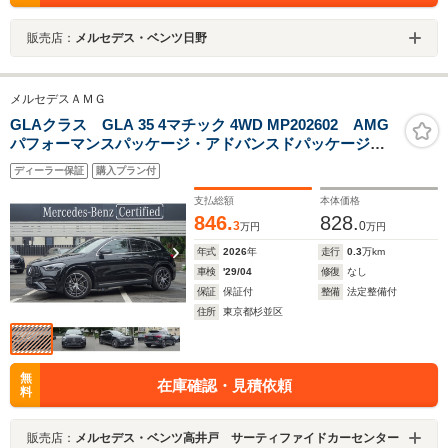
販売店：
メルセデス・ベンツ日野
メルセデスＡＭＧ
GLAクラス GLA 35 4マチック 4WD MP202602 AMG
パフォーマンスパッケージ・アドバンスドパッケージ・
パノラミックスライディングルーフ・弊社デモカー・法
ディーラー保証
購入プラン付
人ワンオーナー・認定中古車・新車保証継承
支払総額
本体価格
846.
828.
3
0
万円
万円
年式
2026
年
走行
0.3
万km
車検
'29/04
修復
なし
保証
保証付
整備
法定整備付
住所
東京都杉並区
無
在庫確認・見積依頼
料
販売店：
メルセデス・ベンツ高井戸 サーティファイドカーセンター