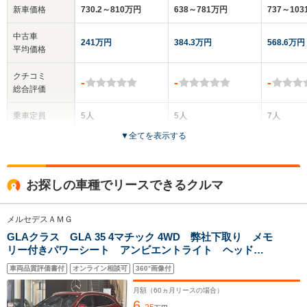
新車価格
730.2～810万円
638～781万円
737～10
中古車
241万円
384.3万円
568.6万円
平均価格
クチコミ
-
-
-
総合評価
乗車定員
5人
5人
7人
▼
全てを表示する
ドア数
5ドア
4ドア
5ドア
全高
全高
全
お探しの車種でリースできるクルマ
1.48m
1.41m
1.
メルセデスＡＭＧ
GLAクラス GLA 35 4マチック 4WD 弊社下取り メモ
全幅
全幅
全
サイズ
リー付きパワーシート アンビエントライト ヘッドア
1.81m
1.8m
1.
全長
全長
(全長x全幅x全高)
ップディスプレイ 認定中古車保証 AMGパフォーマ
4.45m
4.56m～4.57m
4.65m
車両品質評価書付
オンライン相談可
360°画像付
ンスステアリング レーダーセーフティーパッケージ
シートヒーター
月額（
60
ヵ月リースの場合）
6.