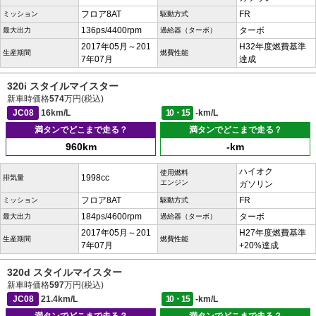
フロア8AT
FR
ミッション
駆動方式
136ps/4400rpm
ターボ
最大出力
過給器（ターボ）
2017年05月～201
H32年度燃費基準
生産期間
燃費性能
7年07月
達成
320i スタイルマイスター
新車時価格
574
万円(税込)
JC08
16km/L
10・15
-km/L
満タンでどこまで走る？
満タンでどこまで走る？
960km
-km
ハイオク
使用燃料
1998cc
排気量
エンジン
ガソリン
フロア8AT
FR
ミッション
駆動方式
184ps/4600rpm
ターボ
最大出力
過給器（ターボ）
2017年05月～201
H27年度燃費基準
生産期間
燃費性能
7年07月
+20%達成
320d スタイルマイスター
新車時価格
597
万円(税込)
JC08
21.4km/L
10・15
-km/L