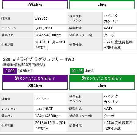
894km
-km
ハイオク
使用燃料
1998cc
排気量
エンジン
ガソリン
フロア8AT
4WD
ミッション
駆動方式
184ps/4600rpm
ターボ
最大出力
過給器（ターボ）
2016年10月～201
H27年度燃費基準
生産期間
燃費性能
7年07月
+20%達成
320i xドライブ ラグジュアリー 4WD
新車時価格
583
万円(税込)
JC08
14.9km/L
10・15
-km/L
満タンでどこまで走る？
満タンでどこまで走る？
894km
-km
ハイオク
使用燃料
1998cc
排気量
エンジン
ガソリン
フロア8AT
4WD
ミッション
駆動方式
184ps/4600rpm
ターボ
最大出力
過給器（ターボ）
2016年10月～201
H27年度燃費基準
生産期間
燃費性能
7年07月
+20%達成