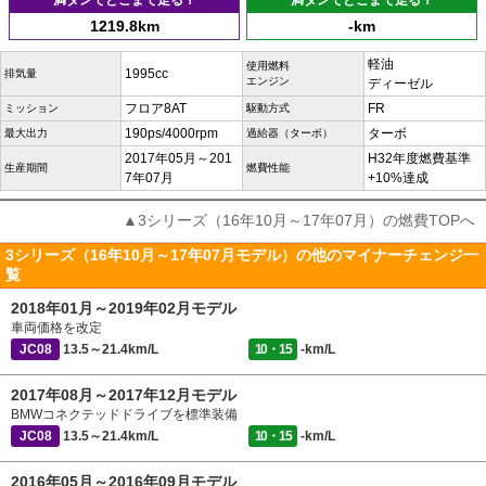
満タンでどこまで走る？
満タンでどこまで走る？
1219.8km
-km
軽油
使用燃料
1995cc
排気量
エンジン
ディーゼル
フロア8AT
FR
ミッション
駆動方式
190ps/4000rpm
ターボ
最大出力
過給器（ターボ）
2017年05月～201
H32年度燃費基準
生産期間
燃費性能
7年07月
+10%達成
▲3シリーズ（16年10月～17年07月）の燃費TOPへ
3シリーズ（16年10月～17年07月モデル）の他のマイナーチェンジ一
覧
2018年01月～2019年02月モデル
車両価格を改定
JC08
13.5～21.4km/L
10・15
-km/L
2017年08月～2017年12月モデル
BMWコネクテッドドライブを標準装備
JC08
13.5～21.4km/L
10・15
-km/L
2016年05月～2016年09月モデル