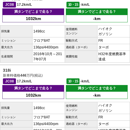
JC08
17.2km/L
10・15
-km/L
満タンでどこまで走る？
満タンでどこまで走る？
1032km
-km
ハイオク
使用燃料
1498cc
排気量
エンジン
ガソリン
フロア8AT
FR
ミッション
駆動方式
136ps/4400rpm
ターボ
最大出力
過給器（ターボ）
2016年10月～201
H32年度燃費基準
生産期間
燃費性能
7年07月
達成
318i
新車時価格
446
万円(税込)
JC08
17.2km/L
10・15
-km/L
満タンでどこまで走る？
満タンでどこまで走る？
1032km
-km
ハイオク
使用燃料
1498cc
排気量
エンジン
ガソリン
フロア8AT
FR
ミッション
駆動方式
136ps/4400rpm
ターボ
最大出力
過給器（ターボ）