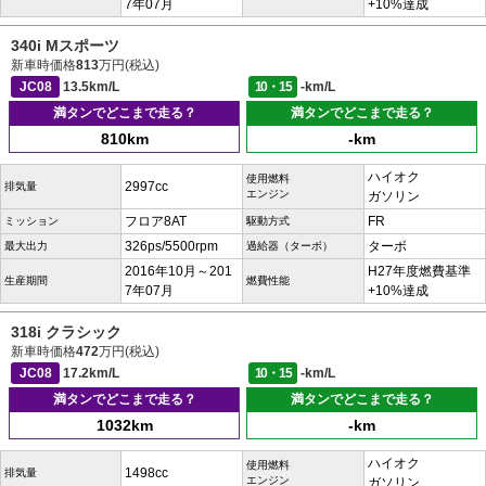
7年07月
+10%達成
340i Mスポーツ
新車時価格
813
万円(税込)
JC08
13.5km/L
10・15
-km/L
満タンでどこまで走る？
満タンでどこまで走る？
810km
-km
ハイオク
使用燃料
2997cc
排気量
エンジン
ガソリン
フロア8AT
FR
ミッション
駆動方式
326ps/5500rpm
ターボ
最大出力
過給器（ターボ）
2016年10月～201
H27年度燃費基準
生産期間
燃費性能
7年07月
+10%達成
318i クラシック
新車時価格
472
万円(税込)
JC08
17.2km/L
10・15
-km/L
満タンでどこまで走る？
満タンでどこまで走る？
1032km
-km
ハイオク
使用燃料
1498cc
排気量
エンジン
ガソリン