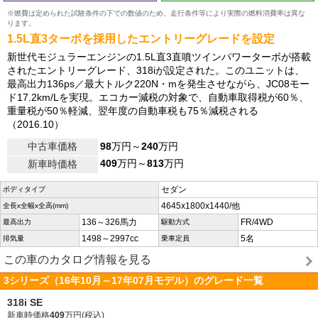
※燃費は定められた試験条件の下での数値のため、走行条件等により実際の燃料消費率は異な
ります。
1.5L直3ターボを採用したエントリーグレードを設定
新世代モジュラーエンジンの1.5L直3直噴ツインパワーターボが搭載
されたエントリーグレード、318iが設定された。このユニットは、
最高出力136ps／最大トルク220N・mを発生させながら、JC08モー
ド17.2km/Lを実現。エコカー減税の対象で、自動車取得税が60％、
重量税が50％軽減、翌年度の自動車税も75％減税される
（2016.10）
中古車価格
98
万円～
240
万円
409
万円～
813
万円
新車時価格
セダン
ボディタイプ
4645x1800x1440/他
全長x全幅x全高(mm)
136～326馬力
FR/4WD
最高出力
駆動方式
1498～2997cc
5名
排気量
乗車定員
この車のカタログ情報を見る
3シリーズ（16年10月～17年07月モデル）のグレード一覧
318i SE
新車時価格
409
万円(税込)