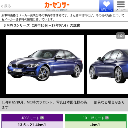
戻る
お気に入り
メニュー
新車時価格はメーカー発表当時の車両本体価格です。また基本情報など、その他の項目について
もメーカー発表時の情報に基いています。
ＢＭＷ 3シリーズ（16年10月～17年07月）の燃費
1/3
15年(H27)9月、MC時のフロント。写真は本国仕様の為、一部異なる場合があり
ます
JC08モード
10・15モード
13.5～21.4km/L
-km/L