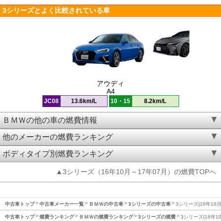
3シリーズとよく比較されている車
アウディ
A4
JC08
13.6km/L
10・15
8.2km/L
ＢＭＷの他の車の燃費情報
他のメーカーの燃費ランキング
ボディタイプ別燃費ランキング
▲3シリーズ（16年10月～17年07月）の燃費TOPへ
中古車トップ
中古車メーカー一覧
ＢＭＷの中古車
3シリーズの中古車
3シリーズ(16年10
中古車トップ
燃費ランキング
ＢＭＷの燃費ランキング
3シリーズの燃費
3シリーズ(16年1