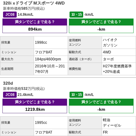
320i xドライブ Mスポーツ 4WD
新車時価格
585
万円(税込)
JC08
14.9km/L
10・15
-km/L
満タンでどこまで走る？
満タンでどこまで走る？
894km
-km
ハイオク
使用燃料
1998cc
排気量
エンジン
ガソリン
フロア8AT
4WD
ミッション
駆動方式
184ps/4600rpm
ターボ
最大出力
過給器（ターボ）
2016年10月～201
H27年度燃費基準
生産期間
燃費性能
7年07月
+20%達成
320d
新車時価格
532
万円(税込)
JC08
21.4km/L
10・15
-km/L
満タンでどこまで走る？
満タンでどこまで走る？
1219.8km
-km
軽油
使用燃料
1995cc
排気量
エンジン
ディーゼル
フロア8AT
FR
ミッション
駆動方式