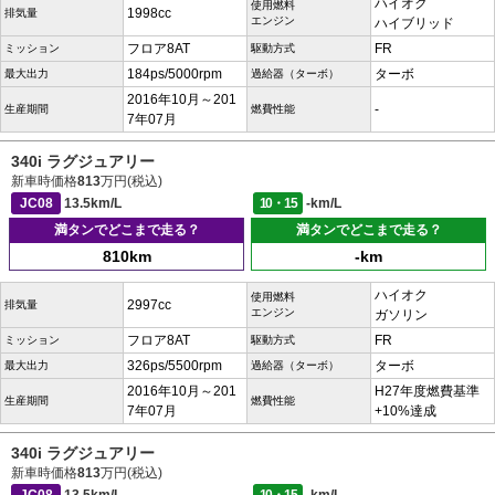
ハイオク
使用燃料
1998cc
排気量
エンジン
ハイブリッド
フロア8AT
FR
ミッション
駆動方式
184ps/5000rpm
ターボ
最大出力
過給器（ターボ）
2016年10月～201
-
生産期間
燃費性能
7年07月
340i ラグジュアリー
新車時価格
813
万円(税込)
JC08
13.5km/L
10・15
-km/L
満タンでどこまで走る？
満タンでどこまで走る？
810km
-km
ハイオク
使用燃料
2997cc
排気量
エンジン
ガソリン
フロア8AT
FR
ミッション
駆動方式
326ps/5500rpm
ターボ
最大出力
過給器（ターボ）
2016年10月～201
H27年度燃費基準
生産期間
燃費性能
7年07月
+10%達成
340i ラグジュアリー
新車時価格
813
万円(税込)