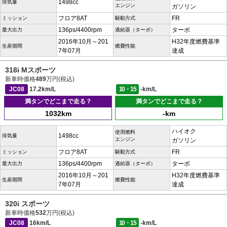
1498cc
排気量
エンジン
ガソリン
フロア8AT
FR
ミッション
駆動方式
136ps/4400rpm
ターボ
最大出力
過給器（ターボ）
2016年10月～201
H32年度燃費基準
生産期間
燃費性能
7年07月
達成
318i Mスポーツ
新車時価格
489
万円(税込)
JC08
17.2km/L
10・15
-km/L
満タンでどこまで走る？
満タンでどこまで走る？
1032km
-km
ハイオク
使用燃料
1498cc
排気量
エンジン
ガソリン
フロア8AT
FR
ミッション
駆動方式
136ps/4400rpm
ターボ
最大出力
過給器（ターボ）
2016年10月～201
H32年度燃費基準
生産期間
燃費性能
7年07月
達成
320i スポーツ
新車時価格
532
万円(税込)
JC08
16km/L
10・15
-km/L