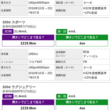
190ps/4000rpm
ターボ
最大出力
過給器（ターボ）
2016年10月～201
H32年度燃費基準
生産期間
燃費性能
7年07月
+10%達成
320d スポーツ
新車時価格
555
万円(税込)
JC08
21.4km/L
10・15
-km/L
満タンでどこまで走る？
満タンでどこまで走る？
1219.8km
-km
軽油
使用燃料
1995cc
排気量
エンジン
ディーゼル
フロア8AT
FR
ミッション
駆動方式
190ps/4000rpm
ターボ
最大出力
過給器（ターボ）
2016年10月～201
H32年度燃費基準
生産期間
燃費性能
7年07月
+10%達成
320d ラグジュアリー
新車時価格
575
万円(税込)
JC08
21.4km/L
10・15
-km/L
満タンでどこまで走る？
満タンでどこまで走る？
1219.8km
-km