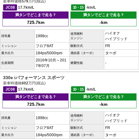
新車時価格
579
万円(税込)
JC08
17.7km/L
10・15
-km/L
満タンでどこまで走る？
満タンでどこまで走る？
725.7km
-km
ハイオク
使用燃料
1998cc
排気量
エンジン
ハイブリッド
フロア8AT
FR
ミッション
駆動方式
184ps/5000rpm
ターボ
最大出力
過給器（ターボ）
2016年10月～201
-
生産期間
燃費性能
7年07月
330e iパフォーマンス スポーツ
新車時価格
602
万円(税込)
JC08
17.7km/L
10・15
-km/L
満タンでどこまで走る？
満タンでどこまで走る？
725.7km
-km
ハイオク
使用燃料
1998cc
排気量
エンジン
ハイブリッド
フロア8AT
FR
ミッション
駆動方式
184ps/5000rpm
ターボ
最大出力
過給器（ターボ）