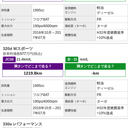
軽油
使用燃料
1995cc
排気量
エンジン
ディーゼル
フロア8AT
FR
ミッション
駆動方式
190ps/4000rpm
ターボ
最大出力
過給器（ターボ）
2016年10月～201
H32年度燃費基準
生産期間
燃費性能
7年07月
+10%達成
320d Mスポーツ
新車時価格
577
万円(税込)
JC08
21.4km/L
10・15
-km/L
満タンでどこまで走る？
満タンでどこまで走る？
1219.8km
-km
軽油
使用燃料
1995cc
排気量
エンジン
ディーゼル
フロア8AT
FR
ミッション
駆動方式
190ps/4000rpm
ターボ
最大出力
過給器（ターボ）
2016年10月～201
H32年度燃費基準
生産期間
燃費性能
7年07月
+10%達成
330e iパフォーマンス