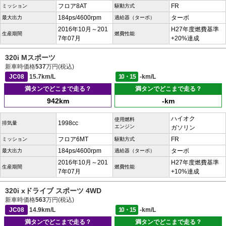
フロア8AT
FR
ミッション
駆動方式
184ps/4600rpm
ターボ
最大出力
過給器（ターボ）
2016年10月～201
H27年度燃費基準
生産期間
燃費性能
7年07月
+20%達成
320i Mスポーツ
新車時価格
537
万円(税込)
JC08
15.7km/L
10・15
-km/L
満タンでどこまで走る？
満タンでどこまで走る？
942km
-km
ハイオク
使用燃料
1998cc
排気量
エンジン
ガソリン
フロア6MT
FR
ミッション
駆動方式
184ps/4600rpm
ターボ
最大出力
過給器（ターボ）
2016年10月～201
H27年度燃費基準
生産期間
燃費性能
7年07月
+10%達成
320i xドライブ スポーツ 4WD
新車時価格
563
万円(税込)
JC08
14.9km/L
10・15
-km/L
満タンでどこまで走る？
満タンでどこまで走る？