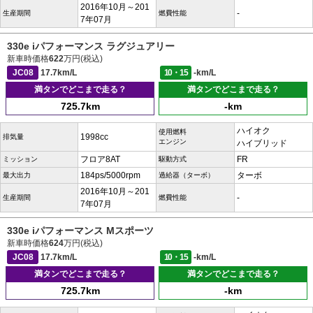
2016年10月～201
-
生産期間
燃費性能
7年07月
330e iパフォーマンス ラグジュアリー
新車時価格
622
万円(税込)
JC08
17.7km/L
10・15
-km/L
満タンでどこまで走る？
満タンでどこまで走る？
725.7km
-km
ハイオク
使用燃料
1998cc
排気量
エンジン
ハイブリッド
フロア8AT
FR
ミッション
駆動方式
184ps/5000rpm
ターボ
最大出力
過給器（ターボ）
2016年10月～201
-
生産期間
燃費性能
7年07月
330e iパフォーマンス Mスポーツ
新車時価格
624
万円(税込)
JC08
17.7km/L
10・15
-km/L
満タンでどこまで走る？
満タンでどこまで走る？
725.7km
-km