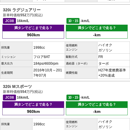
320i ラグジュアリー
新車時価格
552
万円(税込)
JC08
16km/L
10・15
-km/L
満タンでどこまで走る？
満タンでどこまで走る？
960km
-km
ハイオク
使用燃料
1998cc
排気量
エンジン
ガソリン
フロア8AT
FR
ミッション
駆動方式
184ps/4600rpm
ターボ
最大出力
過給器（ターボ）
2016年10月～201
H27年度燃費基準
生産期間
燃費性能
7年07月
+20%達成
320i Mスポーツ
新車時価格
554
万円(税込)
JC08
16km/L
10・15
-km/L
満タンでどこまで走る？
満タンでどこまで走る？
960km
-km
ハイオク
使用燃料
1998cc
排気量
エンジン
ガソリン