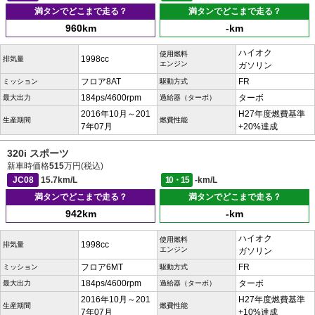
満タンでどこまで走る？
満タンでどこまで走る？
960km
-km
ハイオク
使用燃料
1998cc
排気量
エンジン
ガソリン
フロア8AT
FR
ミッション
駆動方式
184ps/4600rpm
ターボ
最大出力
過給器（ターボ）
2016年10月～201
H27年度燃費基準
生産期間
燃費性能
7年07月
+20%達成
320i スポーツ
新車時価格
515
万円(税込)
JC08
15.7km/L
10・15
-km/L
満タンでどこまで走る？
満タンでどこまで走る？
942km
-km
ハイオク
使用燃料
1998cc
排気量
エンジン
ガソリン
フロア6MT
FR
ミッション
駆動方式
184ps/4600rpm
ターボ
最大出力
過給器（ターボ）
2016年10月～201
H27年度燃費基準
生産期間
燃費性能
7年07月
+10%達成