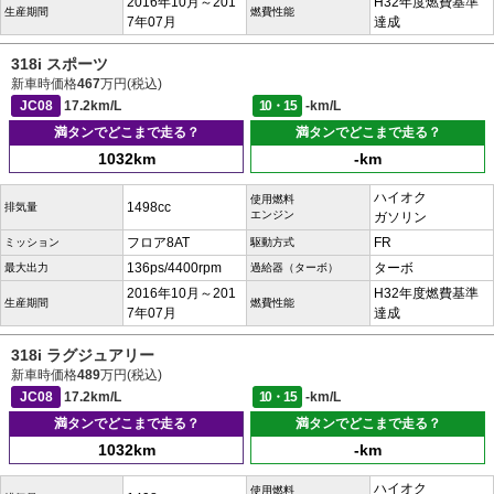
2016年10月～201
H32年度燃費基準
生産期間
燃費性能
7年07月
達成
318i スポーツ
新車時価格
467
万円(税込)
JC08
17.2km/L
10・15
-km/L
満タンでどこまで走る？
満タンでどこまで走る？
1032km
-km
ハイオク
使用燃料
1498cc
排気量
エンジン
ガソリン
フロア8AT
FR
ミッション
駆動方式
136ps/4400rpm
ターボ
最大出力
過給器（ターボ）
2016年10月～201
H32年度燃費基準
生産期間
燃費性能
7年07月
達成
318i ラグジュアリー
新車時価格
489
万円(税込)
JC08
17.2km/L
10・15
-km/L
満タンでどこまで走る？
満タンでどこまで走る？
1032km
-km
ハイオク
使用燃料