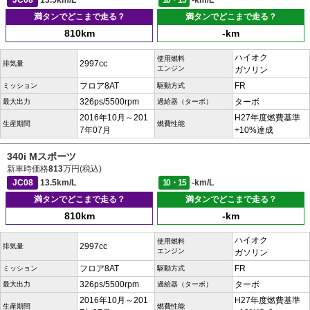
JC08
13.5km/L
10・15
-km/L
満タンでどこまで走る？
満タンでどこまで走る？
810km
-km
ハイオク
使用燃料
2997cc
排気量
エンジン
ガソリン
フロア8AT
FR
ミッション
駆動方式
326ps/5500rpm
ターボ
最大出力
過給器（ターボ）
2016年10月～201
H27年度燃費基準
生産期間
燃費性能
7年07月
+10%達成
340i Mスポーツ
新車時価格
813
万円(税込)
JC08
13.5km/L
10・15
-km/L
満タンでどこまで走る？
満タンでどこまで走る？
810km
-km
ハイオク
使用燃料
2997cc
排気量
エンジン
ガソリン
フロア8AT
FR
ミッション
駆動方式
326ps/5500rpm
ターボ
最大出力
過給器（ターボ）
2016年10月～201
H27年度燃費基準
生産期間
燃費性能