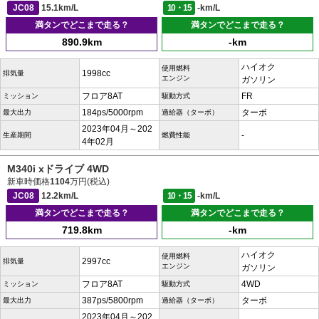
JC08
15.1km/L
10・15
-km/L
満タンでどこまで走る？
満タンでどこまで走る？
890.9km
-km
ハイオク
使用燃料
1998cc
排気量
エンジン
ガソリン
フロア8AT
FR
ミッション
駆動方式
184ps/5000rpm
ターボ
最大出力
過給器（ターボ）
2023年04月～202
-
生産期間
燃費性能
4年02月
M340i xドライブ 4WD
新車時価格
1104
万円(税込)
JC08
12.2km/L
10・15
-km/L
満タンでどこまで走る？
満タンでどこまで走る？
719.8km
-km
ハイオク
使用燃料
2997cc
排気量
エンジン
ガソリン
フロア8AT
4WD
ミッション
駆動方式
387ps/5800rpm
ターボ
最大出力
過給器（ターボ）
2023年04月～202