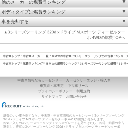
他のメーカーの燃費ランキング
ボディタイプ別燃費ランキング
車を売却する
▲3シリーズツーリング 320d xドライブ Mスポーツ ディーゼルター
ボ 4WDの燃費TOPへ
中古車トップ
中古車メーカー一覧
ＢＭＷの中古車
3シリーズツーリングの中古車
3シリーズ
中古車トップ
燃費ランキング
ＢＭＷの燃費ランキング
3シリーズツーリングの燃費
3シリ
中古車情報ならカーセンサー
カーセンサーエッジ・輸入車
車買取・車査定
中古車リース
プライバシーポリシー
利用規約
サイトマップ
お問い合わせ
燃費のいい車を探すなら、中古車・中古車情報のカーセンサー！3シリーズツーリング
320d xドライブ Mスポーツ ディーゼルターボ 4WDの燃費が分かります。
お気に入りの3シリーズツーリングモデルやグレードを見つけたら、お得・納得の中古
車探し。豊富な3シリーズツーリング 320d xドライブ Mスポーツ ディーゼルターボ