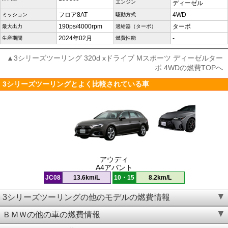
エンジン
ディーゼル
フロア8AT
4WD
ミッション
駆動方式
190ps/4000rpm
ターボ
最大出力
過給器（ターボ）
2024年02月
-
生産期間
燃費性能
▲3シリーズツーリング 320d xドライブ Mスポーツ ディーゼルター
ボ 4WDの燃費TOPへ
3シリーズツーリングとよく比較されている車
アウディ
A4アバント
JC08
13.6km/L
10・15
8.2km/L
3シリーズツーリングの他のモデルの燃費情報
ＢＭＷの他の車の燃費情報