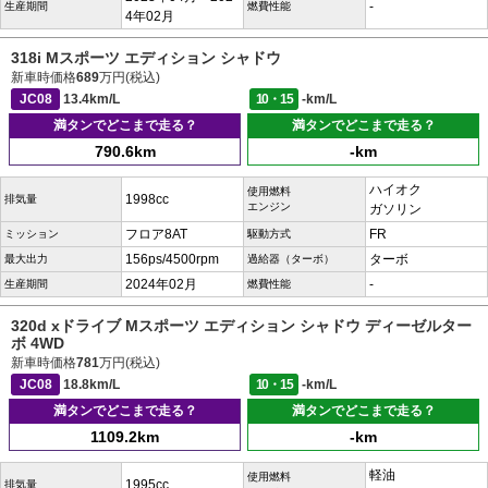
-
生産期間
燃費性能
4年02月
318i Mスポーツ エディション シャドウ
新車時価格
689
万円(税込)
JC08
13.4km/L
10・15
-km/L
満タンでどこまで走る？
満タンでどこまで走る？
790.6km
-km
ハイオク
使用燃料
1998cc
排気量
エンジン
ガソリン
フロア8AT
FR
ミッション
駆動方式
156ps/4500rpm
ターボ
最大出力
過給器（ターボ）
2024年02月
-
生産期間
燃費性能
320d xドライブ Mスポーツ エディション シャドウ ディーゼルター
ボ 4WD
新車時価格
781
万円(税込)
JC08
18.8km/L
10・15
-km/L
満タンでどこまで走る？
満タンでどこまで走る？
1109.2km
-km
軽油
使用燃料
1995cc
排気量