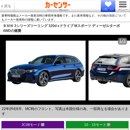
戻る
お気に入り
メニュー
新車時価格はメーカー発表当時の車両本体価格です。また基本情報など、その他の項目について
もメーカー発表時の情報に基いています。
ＢＭＷ 3シリーズツーリング 320d xドライブ Mスポーツ ディーゼルターボ
4WDの燃費
1/3
22年(R4)9月、MC時のフロント。写真は本国仕様の為、一部異なる場合がありま
す
JC08モード
10・15モード