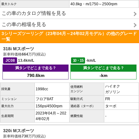
40.8kg・m/1750～2500rpm
最大トルク
この車のカタログ情報を見る
この車の相場を見る
3シリーズツーリング（23年04月～24年02月モデル）の他のグレード
一覧
318i Mスポーツ
新車時価格
664
万円(税込)
JC08
13.4km/L
10・15
-km/L
満タンでどこまで走る？
満タンでどこまで走る？
790.6km
-km
ハイオク
使用燃料
1998cc
排気量
エンジン
ガソリン
フロア8AT
FR
ミッション
駆動方式
156ps/4500rpm
ターボ
最大出力
過給器（ターボ）
2023年04月～202
-
生産期間
燃費性能
4年02月
320i Mスポーツ
新車時価格
730
万円(税込)