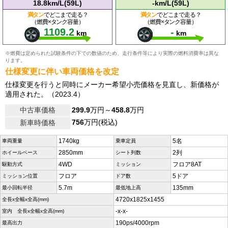
18.8km/L(59L)
-km/L(59L)
満タン
でどこまで走る？
満タン
でどこまで走る？
（燃費×タンク容量）
（燃費×タンク容量）
1109.2
-
km
km
※燃費は定められた試験条件の下での数値のため、走行条件等により実際の燃料消費率は異な
ります。
仕様変更に伴い車両価格を改定
仕様変更を行うと同時にメーカー希望小売価格を見直し、新価格が
適用された。（2023.4）
中古車価格
299.9
万円～
458.8
万円
756
万円(税込)
新車時価格
1740kg
5名
車両重量
乗車定員
2850mm
2列
ホイールベース
シート列数
4WD
フロア8AT
駆動方式
ミッション
フロア
5ドア
ミッション位置
ドア数
5.7m
135mm
最小回転半径
最低地上高
4720x1825x1455
全長x全幅x全高(mm)
-x-x-
室内 全長x全幅x全高(mm)
190ps/4000rpm
最高出力