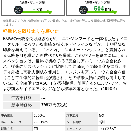
（燃費×タンク容量）
（燃費×タンク容量）
-
504
km
km
※燃費は定められた試験条件の下での数値のため、走行条件等により実際の燃料消費率は異な
ります。
軽量化を図り走りを磨いた
BMWの伝統を受け継ぎながら、エンジンフードと一体化したキドニ
ーグリル、ゆるやかな曲線を描くボディラインなどが、より軽快な
印象を与えている。エンジンは「シルキー・シックス」と賞賛され
る伝統を引き継いだ新世代直6を搭載。このパワーを路面に伝えるサ
スペンションは、世界で初めてほぼ完全にアルミニウム合金化さ
れ、従来のサスペンションに比較して約65kgもの軽量化を達成。ボ
ディ外板に高張力鋼板を使用し、エンジンもアルミニウム合金を使
うことで全体的に軽量化が施され、その結果大幅に燃費も向上して
いる。安全装備ではASC+Tを標準装備、前席左右のエアバッグ、お
よび前席サイドエアバッグなども標準装備となった。(1996.4)
中古車価格
---
798
万円(税抜)
新車時価格
1700kg
5名
車両重量
乗車定員
2830mm
2列
ホイールベース
シート列数
FR
フロア5AT
駆動方式
ミッション