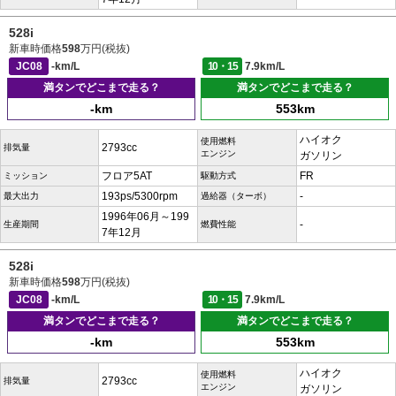
528i
新車時価格
598
万円(税抜)
JC08
-km/L
10・15
7.9km/L
満タンでどこまで走る？
満タンでどこまで走る？
-km
553km
ハイオク
使用燃料
2793cc
排気量
エンジン
ガソリン
フロア5AT
FR
ミッション
駆動方式
193ps/5300rpm
-
最大出力
過給器（ターボ）
1996年06月～199
-
生産期間
燃費性能
7年12月
528i
新車時価格
598
万円(税抜)
JC08
-km/L
10・15
7.9km/L
満タンでどこまで走る？
満タンでどこまで走る？
-km
553km
ハイオク
使用燃料
2793cc
排気量
エンジン
ガソリン