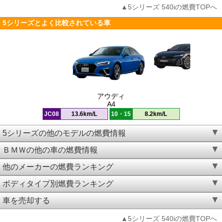
▲5シリーズ 540iの燃費TOPへ
5シリーズとよく比較されている車
アウディ
A4
JC08
13.6km/L
10・15
8.2km/L
5シリーズの他のモデルの燃費情報
ＢＭＷの他の車の燃費情報
他のメーカーの燃費ランキング
ボディタイプ別燃費ランキング
車を売却する
▲5シリーズ 540iの燃費TOPへ