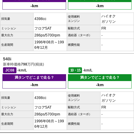
-km
-km
ハイオク
使用燃料
4398cc
排気量
エンジン
ガソリン
フロア5AT
FR
ミッション
駆動方式
286ps/5700rpm
-
最大出力
過給器（ターボ）
1996年08月～199
-
生産期間
燃費性能
6年12月
540i
新車時価格
798
万円(税抜)
JC08
-km/L
10・15
-km/L
満タンでどこまで走る？
満タンでどこまで走る？
-km
-km
ハイオク
使用燃料
4398cc
排気量
エンジン
ガソリン
フロア5AT
FR
ミッション
駆動方式
286ps/5700rpm
-
最大出力
過給器（ターボ）
1996年08月～199
-
生産期間
燃費性能
6年12月