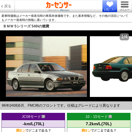
戻る
お気に入り
メニュー
新車時価格はメーカー発表当時の車両本体価格です。また基本情報など、その他の項目について
もメーカー発表時の情報に基いています。
ＢＭＷ 5シリーズ 540iの燃費
1/4
96年(H08)6月、FMC時のフロントです。仕様はグレードにより異なります
JC08モード
10・15モード
-km/L(70L)
7.2km/L(70L)
満タン
でどこまで走る？
満タン
でどこまで走る？