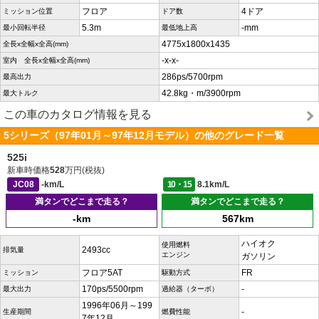
フロア
4ドア
ミッション位置
ドア数
5.3m
-mm
最小回転半径
最低地上高
4775x1800x1435
全長x全幅x全高(mm)
-x-x-
室内 全長x全幅x全高(mm)
286ps/5700rpm
最高出力
42.8kg・m/3900rpm
最大トルク
この車のカタログ情報を見る
5シリーズ（97年01月～97年12月モデル）の他のグレード一覧
525i
新車時価格
528
万円(税抜)
JC08
-km/L
10・15
8.1km/L
満タンでどこまで走る？
満タンでどこまで走る？
-km
567km
ハイオク
使用燃料
2493cc
排気量
エンジン
ガソリン
フロア5AT
FR
ミッション
駆動方式
170ps/5500rpm
-
最大出力
過給器（ターボ）
1996年06月～199
-
生産期間
燃費性能
7年12月