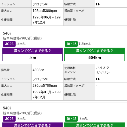
フロア5AT
FR
ミッション
駆動方式
193ps/5300rpm
-
最大出力
過給器（ターボ）
1996年06月～199
-
生産期間
燃費性能
7年12月
540i
新車時価格
798
万円(税抜)
JC08
-km/L
10・15
7.2km/L
満タンでどこまで走る？
満タンでどこまで走る？
-km
504km
ハイオク
使用燃料
4398cc
排気量
エンジン
ガソリン
フロア5AT
FR
ミッション
駆動方式
286ps/5700rpm
-
最大出力
過給器（ターボ）
1997年01月～199
-
生産期間
燃費性能
7年12月
540i
新車時価格
798
万円(税抜)
JC08
-km/L
10・15
-km/L
満タンでどこまで走る？
満タンでどこまで走る？