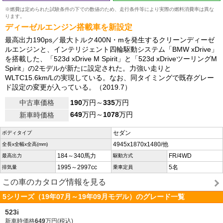
※燃費は定められた試験条件の下での数値のため、走行条件等により実際の燃料消費率は異な
ります。
ディーゼルエンジン搭載車を新設定
最高出力190ps／最大トルク400N・mを発生するクリーンディーゼ
ルエンジンと、インテリジェント四輪駆動システム「BMW xDrive」
を搭載した、「523d xDrive M Spirit」と「523d xDriveツーリングM
Spirit」の2モデルが新たに設定された。力強い走りと
WLTC15.6km/Lの実現している。なお、同タイミングで既存グレー
ド設定の変更が入っている。（2019.7）
中古車価格
190
万円～
335
万円
649
万円～
1078
万円
新車時価格
セダン
ボディタイプ
4945x1870x1480/他
全長x全幅x全高(mm)
184～340馬力
FR/4WD
最高出力
駆動方式
1995～2997cc
5名
排気量
乗車定員
この車のカタログ情報を見る
5シリーズ（19年07月～19年09月モデル）のグレード一覧
523i
新車時価格
649
万円(税込)