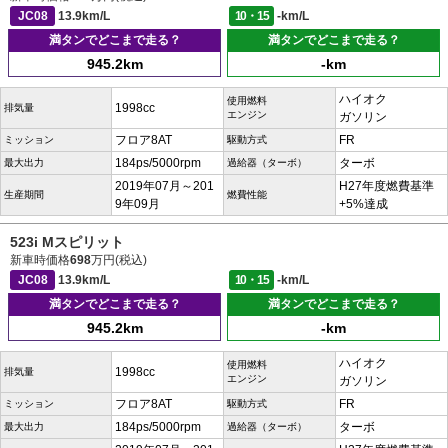
JC08
13.9km/L
10・15
-km/L
満タンでどこまで走る？
満タンでどこまで走る？
945.2km
-km
ハイオク
使用燃料
1998cc
排気量
エンジン
ガソリン
フロア8AT
FR
ミッション
駆動方式
184ps/5000rpm
ターボ
最大出力
過給器（ターボ）
2019年07月～201
H27年度燃費基準
生産期間
燃費性能
9年09月
+5%達成
523i Mスピリット
新車時価格
698
万円(税込)
JC08
13.9km/L
10・15
-km/L
満タンでどこまで走る？
満タンでどこまで走る？
945.2km
-km
ハイオク
使用燃料
1998cc
排気量
エンジン
ガソリン
フロア8AT
FR
ミッション
駆動方式
184ps/5000rpm
ターボ
最大出力
過給器（ターボ）