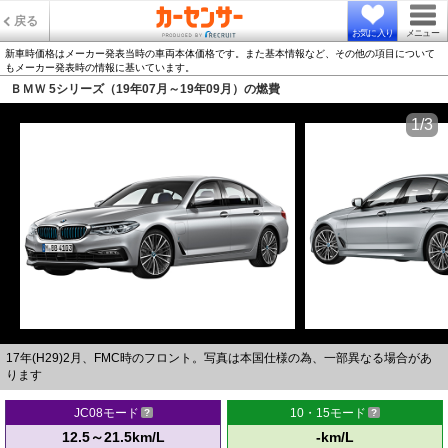
戻る
お気に入り
メニュー
新車時価格はメーカー発表当時の車両本体価格です。また基本情報など、その他の項目について
もメーカー発表時の情報に基いています。
ＢＭＷ 5シリーズ（19年07月～19年09月）の燃費
1/3
17年(H29)2月、FMC時のフロント。写真は本国仕様の為、一部異なる場合があ
ります
JC08モード
10・15モード
12.5～21.5km/L
-km/L