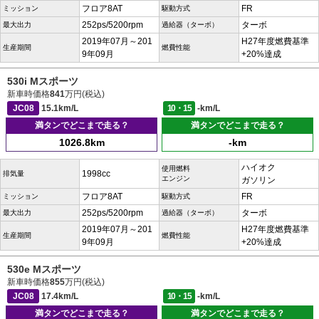
フロア8AT
FR
ミッション
駆動方式
252ps/5200rpm
ターボ
最大出力
過給器（ターボ）
2019年07月～201
H27年度燃費基準
生産期間
燃費性能
9年09月
+20%達成
530i Mスポーツ
新車時価格
841
万円(税込)
JC08
15.1km/L
10・15
-km/L
満タンでどこまで走る？
満タンでどこまで走る？
1026.8km
-km
ハイオク
使用燃料
1998cc
排気量
エンジン
ガソリン
フロア8AT
FR
ミッション
駆動方式
252ps/5200rpm
ターボ
最大出力
過給器（ターボ）
2019年07月～201
H27年度燃費基準
生産期間
燃費性能
9年09月
+20%達成
530e Mスポーツ
新車時価格
855
万円(税込)
JC08
17.4km/L
10・15
-km/L
満タンでどこまで走る？
満タンでどこまで走る？