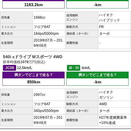
1183.2km
-km
ハイオク
使用燃料
1998cc
排気量
エンジン
ハイブリッド
フロア8AT
FR
ミッション
駆動方式
184ps/5000rpm
ターボ
最大出力
過給器（ターボ）
2019年07月～201
-
生産期間
燃費性能
9年09月
540i xドライブ Mスポーツ 4WD
新車時価格
1078
万円(税込)
JC08
12.5km/L
10・15
-km/L
満タンでどこまで走る？
満タンでどこまで走る？
850km
-km
ハイオク
使用燃料
2997cc
排気量
エンジン
ガソリン
フロア8AT
4WD
ミッション
駆動方式
340ps/5500rpm
ターボ
最大出力
過給器（ターボ）
2019年07月～201
H27年度燃費基準
生産期間
燃費性能
9年09月
+10%達成