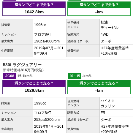
満タンでどこまで走る？
満タンでどこまで走る？
1042.8km
-km
軽油
使用燃料
1995cc
排気量
エンジン
ディーゼル
フロア8AT
4WD
ミッション
駆動方式
190ps/4000rpm
ターボ
最大出力
過給器（ターボ）
2019年07月～201
H27年度燃費基準
生産期間
燃費性能
9年09月
+10%達成
530i ラグジュアリー
新車時価格
816
万円(税込)
JC08
15.1km/L
10・15
-km/L
満タンでどこまで走る？
満タンでどこまで走る？
1026.8km
-km
ハイオク
使用燃料
1998cc
排気量
エンジン
ガソリン
フロア8AT
FR
ミッション
駆動方式
252ps/5200rpm
ターボ
最大出力
過給器（ターボ）
2019年07月～201
H27年度燃費基準
生産期間
燃費性能
9年09月
+20%達成