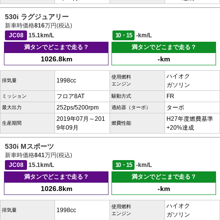
530i ラグジュアリー
新車時価格
816
万円(税込)
JC08
15.1km/L
10・15
-km/L
満タンでどこまで走る？
満タンでどこまで走る？
1026.8km
-km
ハイオク
使用燃料
1998cc
排気量
エンジン
ガソリン
フロア8AT
FR
ミッション
駆動方式
252ps/5200rpm
ターボ
最大出力
過給器（ターボ）
2019年07月～201
H27年度燃費基準
生産期間
燃費性能
9年09月
+20%達成
530i Mスポーツ
新車時価格
841
万円(税込)
JC08
15.1km/L
10・15
-km/L
満タンでどこまで走る？
満タンでどこまで走る？
1026.8km
-km
ハイオク
使用燃料
1998cc
排気量
エンジン
ガソリン