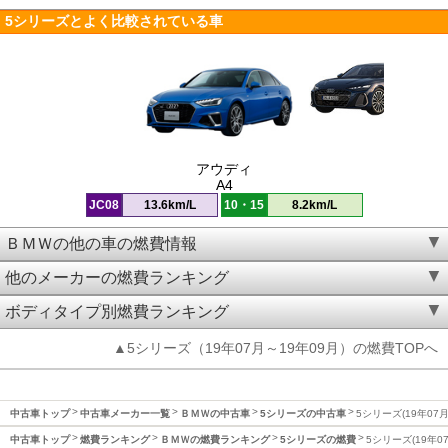
5シリーズとよく比較されている車
アウディ
A4
JC08
13.6km/L
10・15
8.2km/L
ＢＭＷの他の車の燃費情報
他のメーカーの燃費ランキング
ボディタイプ別燃費ランキング
▲5シリーズ（19年07月～19年09月）の燃費TOPへ
中古車トップ
中古車メーカー一覧
ＢＭＷの中古車
5シリーズの中古車
5シリーズ(19年07
中古車トップ
燃費ランキング
ＢＭＷの燃費ランキング
5シリーズの燃費
5シリーズ(19年0