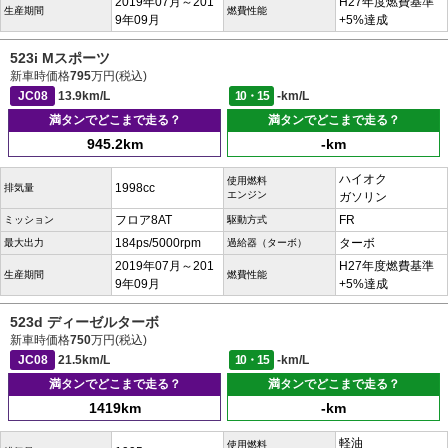
2019年07月～201
H27年度燃費基準
生産期間
燃費性能
9年09月
+5%達成
523i Mスポーツ
新車時価格
795
万円(税込)
JC08
13.9km/L
10・15
-km/L
満タンでどこまで走る？
満タンでどこまで走る？
945.2km
-km
ハイオク
使用燃料
1998cc
排気量
エンジン
ガソリン
フロア8AT
FR
ミッション
駆動方式
184ps/5000rpm
ターボ
最大出力
過給器（ターボ）
2019年07月～201
H27年度燃費基準
生産期間
燃費性能
9年09月
+5%達成
523d ディーゼルターボ
新車時価格
750
万円(税込)
JC08
21.5km/L
10・15
-km/L
満タンでどこまで走る？
満タンでどこまで走る？
1419km
-km
軽油
使用燃料