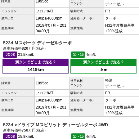
1995cc
排気量
エンジン
ディーゼル
フロア8AT
FR
ミッション
駆動方式
190ps/4000rpm
ターボ
最大出力
過給器（ターボ）
2019年07月～201
H32年度燃費基準
生産期間
燃費性能
9年09月
+20%達成
523d Mスポーツ ディーゼルターボ
新車時価格
820
万円(税込)
JC08
21.5km/L
10・15
-km/L
満タンでどこまで走る？
満タンでどこまで走る？
1419km
-km
軽油
使用燃料
1995cc
排気量
エンジン
ディーゼル
フロア8AT
FR
ミッション
駆動方式
190ps/4000rpm
ターボ
最大出力
過給器（ターボ）
2019年07月～201
H32年度燃費基準
生産期間
燃費性能
9年09月
+20%達成
523d xドライブ Mスピリット ディーゼルターボ 4WD
新車時価格
750
万円(税込)
JC08
15.8km/L
10・15
-km/L