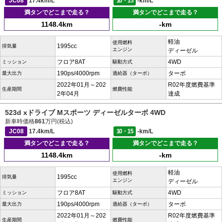
JC08
17.4km/L
10・15
-km/L
満タンでどこまで走る？
満タンでどこまで走る？
1148.4km
-km
軽油
使用燃料
1995cc
排気量
エンジン
ディーゼル
フロア8AT
4WD
ミッション
駆動方式
190ps/4000rpm
ターボ
最大出力
過給器（ターボ）
2022年01月～202
R02年度燃費基準
生産期間
燃費性能
2年04月
達成
523d xドライブ Mスポーツ ディーゼルターボ 4WD
新車時価格
861
万円(税込)
JC08
17.4km/L
10・15
-km/L
満タンでどこまで走る？
満タンでどこまで走る？
1148.4km
-km
軽油
使用燃料
1995cc
排気量
エンジン
ディーゼル
フロア8AT
4WD
ミッション
駆動方式
190ps/4000rpm
ターボ
最大出力
過給器（ターボ）
2022年01月～202
R02年度燃費基準
生産期間
燃費性能