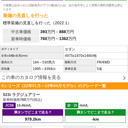
※燃費は定められた試験条件の下での数値のため、走行条件等により実際の燃料消費率は異な
ります。
装備の見直しを行った
標準装備の見直しを行った（2022.1）
中古車価格
393
万円～
888
万円
760
万円～
1362
万円
新車時価格
セダン
ボディタイプ
4975x1870x1480/他
全長x全幅x全高(mm)
184～530馬力
FR/4WD
最高出力
駆動方式
1995～4394cc
5名
排気量
乗車定員
この車のカタログ情報を見る
5シリーズ（22年01月～22年04月モデル）のグレード一覧
523i ラグジュアリー
新車時価格
760
万円(税込)
JC08
14.4km/L
10・15
-km/L
満タンでどこまで走る？
満タンでどこまで走る？
979.2km
-km