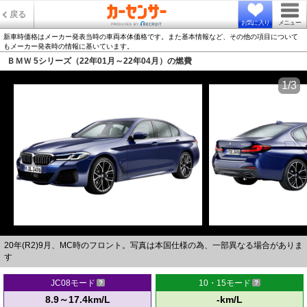
戻る
お気に入り
メニュー
新車時価格はメーカー発表当時の車両本体価格です。また基本情報など、その他の項目について
もメーカー発表時の情報に基いています。
ＢＭＷ 5シリーズ（22年01月～22年04月）の燃費
1/3
20年(R2)9月、MC時のフロント。写真は本国仕様の為、一部異なる場合がありま
す
JC08モード
10・15モード
8.9～17.4km/L
-km/L