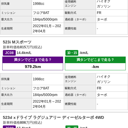
ハイオク
使用燃料
1998cc
排気量
エンジン
ガソリン
フロア8AT
FR
ミッション
駆動方式
184ps/5000rpm
ターボ
最大出力
過給器（ターボ）
2022年01月～202
-
生産期間
燃費性能
2年04月
523i Mスポーツ
新車時価格
815
万円(税込)
JC08
14.4km/L
10・15
-km/L
満タンでどこまで走る？
満タンでどこまで走る？
979.2km
-km
ハイオク
使用燃料
1998cc
排気量
エンジン
ガソリン
フロア8AT
FR
ミッション
駆動方式
184ps/5000rpm
ターボ
最大出力
過給器（ターボ）
2022年01月～202
-
生産期間
燃費性能
2年04月
523d xドライブ ラグジュアリー ディーゼルターボ 4WD
新車時価格
806
万円(税込)