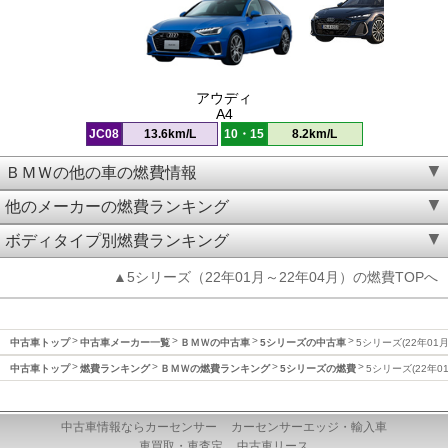
アウディ
A4
JC08
13.6km/L
10・15
8.2km/L
ＢＭＷの他の車の燃費情報
他のメーカーの燃費ランキング
ボディタイプ別燃費ランキング
▲5シリーズ（22年01月～22年04月）の燃費TOPへ
中古車トップ
中古車メーカー一覧
ＢＭＷの中古車
5シリーズの中古車
5シリーズ(22年01
中古車トップ
燃費ランキング
ＢＭＷの燃費ランキング
5シリーズの燃費
5シリーズ(22年0
中古車情報ならカーセンサー
カーセンサーエッジ・輸入車
車買取・車査定
中古車リース