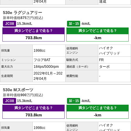
2年04月
達成
530e ラグジュアリー
新車時価格
875
万円(税込)
JC08
15.3km/L
10・15
-km/L
満タンでどこまで走る？
満タンでどこまで走る？
703.8km
-km
ハイオク
使用燃料
1998cc
排気量
エンジン
ハイブリッド
フロア8AT
FR
ミッション
駆動方式
184ps/5000rpm
ターボ
最大出力
過給器（ターボ）
2022年01月～202
-
生産期間
燃費性能
2年04月
530e Mスポーツ
新車時価格
900
万円(税込)
JC08
15.3km/L
10・15
-km/L
満タンでどこまで走る？
満タンでどこまで走る？
703.8km
-km
ハイオク
使用燃料
1998cc
排気量
エンジン
ハイブリッド