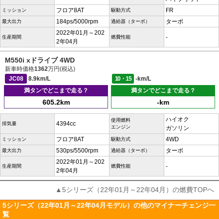
フロア8AT
FR
ミッション
駆動方式
184ps/5000rpm
ターボ
最大出力
過給器（ターボ）
2022年01月～202
-
生産期間
燃費性能
2年04月
M550i xドライブ 4WD
新車時価格
1362
万円(税込)
JC08
8.9km/L
10・15
-km/L
満タンでどこまで走る？
満タンでどこまで走る？
605.2km
-km
ハイオク
使用燃料
4394cc
排気量
エンジン
ガソリン
フロア8AT
4WD
ミッション
駆動方式
530ps/5500rpm
ターボ
最大出力
過給器（ターボ）
2022年01月～202
-
生産期間
燃費性能
2年04月
▲5シリーズ（22年01月～22年04月）の燃費TOPへ
5シリーズ（22年01月～22年04月モデル）の他のマイナーチェンジ一
覧