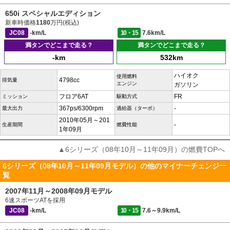
650i スペシャルエディション
新車時価格
1180
万円(税込)
JC08
-km/L
10・15
7.6km/L
満タンでどこまで走る？
満タンでどこまで走る？
-km
532km
ハイオク
使用燃料
4798cc
排気量
エンジン
ガソリン
フロア6AT
FR
ミッション
駆動方式
367ps/6300rpm
-
最大出力
過給器（ターボ）
2010年05月～201
-
生産期間
燃費性能
1年09月
▲6シリーズ（08年10月～11年09月）の燃費TOPへ
6シリーズ（08年10月～11年09月モデル）の他のマイナーチェンジ一
覧
2007年11月～2008年09月モデル
6速スポーツATを採用
JC08
-km/L
10・15
7.6～9.9km/L