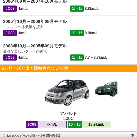
2006年09月～2007年10月モデル
JC08
-km/L
10・15
8.8km/L
2005年10月～2006年08月モデル
エンジンの排気量を拡大
JC08
-km/L
10・15
8.8km/L
2003年10月～2005年09月モデル
優雅な美しいクーペの復活
JC08
-km/L
10・15
7.7～8.7km/L
6シリーズとよく比較されている車
アバルト
500C
JC08
-km/L
10・15
13.9km/L
ＢＭＷの他の車の燃費情報