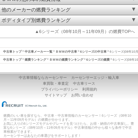
他のメーカーの燃費ランキング
ボディタイプ別燃費ランキング
▲6シリーズ（08年10月～11年09月）の燃費TOPへ
中古車トップ
中古車メーカー一覧
ＢＭＷの中古車
6シリーズの中古車
6シリーズ(08年10
中古車トップ
燃費ランキング
ＢＭＷの燃費ランキング
6シリーズの燃費
6シリーズ(08年1
中古車情報ならカーセンサー
カーセンサーエッジ・輸入車
車買取・車査定
中古車リース
プライバシーポリシー
利用規約
サイトマップ
お問い合わせ
燃費のいい車を探すなら、中古車・中古車情報のカーセンサー！6シリーズ（08年10
月～11年09月モデル）の燃費が分かります。
お気に入りの6シリーズモデルやグレードを見つけたら、お得・納得の中古車探し。豊
富な6シリーズ（08年10月～11年09月モデル）中古車情報の中から様々な条件で中古
車検索ができます。
カーセンサーはあなたの車選びをサポートします！