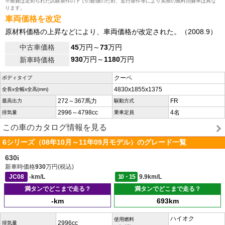
※燃費は定められた試験条件の下での数値のため、走行条件等により実際の燃料消費率は異な
ります。
車両価格を改定
原材料価格の上昇などにより、車両価格が改定された。（2008.9）
中古車価格
45
万円～
73
万円
930
万円～
1180
万円
新車時価格
クーペ
ボディタイプ
4830x1855x1375
全長x全幅x全高(mm)
272～367馬力
FR
最高出力
駆動方式
2996～4798cc
4名
排気量
乗車定員
この車のカタログ情報を見る
6シリーズ（08年10月～11年09月モデル）のグレード一覧
630i
新車時価格
930
万円(税込)
JC08
-km/L
10・15
9.9km/L
満タンでどこまで走る？
満タンでどこまで走る？
-km
693km
ハイオク
使用燃料
2996cc
排気量