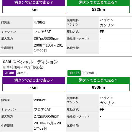
満タンでどこまで走る？
満タンでどこまで走る？
-km
532km
ハイオク
使用燃料
4798cc
排気量
エンジン
ガソリン
フロア6AT
FR
ミッション
駆動方式
367ps/6300rpm
-
最大出力
過給器（ターボ）
2008年10月～201
-
生産期間
燃費性能
1年09月
630i スペシャルエディション
新車時価格
930
万円(税込)
JC08
-km/L
10・15
9.9km/L
満タンでどこまで走る？
満タンでどこまで走る？
-km
693km
ハイオク
使用燃料
2996cc
排気量
エンジン
ガソリン
フロア6AT
FR
ミッション
駆動方式
272ps/6650rpm
-
最大出力
過給器（ターボ）
2010年05月～201
-
生産期間
燃費性能
1年09月