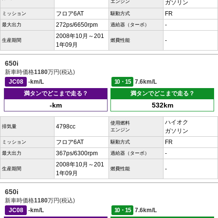
エンジン
ガソリン
フロア6AT
FR
ミッション
駆動方式
272ps/6650rpm
-
最大出力
過給器（ターボ）
2008年10月～201
-
生産期間
燃費性能
1年09月
650i
新車時価格
1180
万円(税込)
JC08
-km/L
10・15
7.6km/L
満タンでどこまで走る？
満タンでどこまで走る？
-km
532km
ハイオク
使用燃料
4798cc
排気量
エンジン
ガソリン
フロア6AT
FR
ミッション
駆動方式
367ps/6300rpm
-
最大出力
過給器（ターボ）
2008年10月～201
-
生産期間
燃費性能
1年09月
650i
新車時価格
1180
万円(税込)
JC08
-km/L
10・15
7.6km/L