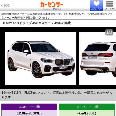
戻る
お気に入り
メニュー
新車時価格はメーカー発表当時の車両本体価格です。また基本情報など、その他の項目について
もメーカー発表時の情報に基いています。
ＢＭＷ X5 xドライブ 45e Mスポーツ 4WDの燃費
1/3
19年(H31)2月、FMC時のフロント。写真は本国仕様の為、一部異なる場合があ
ります
JC08モード
10・15モード
12.0km/L(69L)
-km/L(69L)