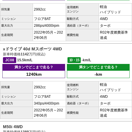
軽油
使用燃料
2992cc
排気量
エンジン
ハイブリッド
フロア8AT
4WD
ミッション
駆動方式
286ps/4000rpm
ターボ
最大出力
過給器（ターボ）
2022年05月～202
R02年度燃費基準
生産期間
燃費性能
2年06月
達成
xドライブ 40d Mスポーツ 4WD
新車時価格
1142
万円(税込)
JC08
15.5km/L
10・15
-km/L
満タンでどこまで走る？
満タンでどこまで走る？
1240km
-km
軽油
使用燃料
2992cc
排気量
エンジン
ハイブリッド
フロア8AT
4WD
ミッション
駆動方式
340ps/4400rpm
ターボ
最大出力
過給器（ターボ）
2022年05月～202
R02年度燃費基準
生産期間
燃費性能
2年06月
達成
M50i 4WD