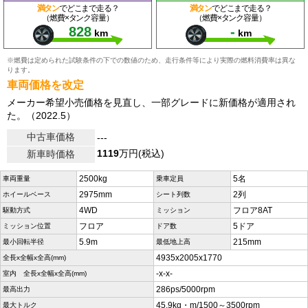
満タン
でどこまで走る？
満タン
でどこまで走る？
（燃費×タンク容量）
（燃費×タンク容量）
828
-
km
km
※燃費は定められた試験条件の下での数値のため、走行条件等により実際の燃料消費率は異な
ります。
車両価格を改定
メーカー希望小売価格を見直し、一部グレードに新価格が適用され
た。（2022.5）
中古車価格
---
1119
万円(税込)
新車時価格
2500kg
5名
車両重量
乗車定員
2975mm
2列
ホイールベース
シート列数
4WD
フロア8AT
駆動方式
ミッション
フロア
5ドア
ミッション位置
ドア数
5.9m
215mm
最小回転半径
最低地上高
4935x2005x1770
全長x全幅x全高(mm)
-x-x-
室内 全長x全幅x全高(mm)
286ps/5000rpm
最高出力
45.9kg・m/1500～3500rpm
最大トルク