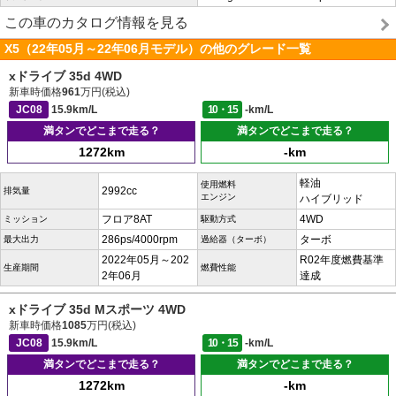
この車のカタログ情報を見る
X5（22年05月～22年06月モデル）の他のグレード一覧
xドライブ 35d 4WD
新車時価格
961
万円(税込)
JC08
15.9km/L
10・15
-km/L
満タンでどこまで走る？
満タンでどこまで走る？
1272km
-km
軽油
使用燃料
2992cc
排気量
エンジン
ハイブリッド
フロア8AT
4WD
ミッション
駆動方式
286ps/4000rpm
ターボ
最大出力
過給器（ターボ）
2022年05月～202
R02年度燃費基準
生産期間
燃費性能
2年06月
達成
xドライブ 35d Mスポーツ 4WD
新車時価格
1085
万円(税込)
JC08
15.9km/L
10・15
-km/L
満タンでどこまで走る？
満タンでどこまで走る？
1272km
-km