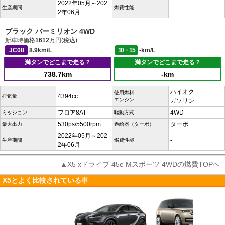
2022年05月～202
-
生産期間
燃費性能
2年06月
ブラック バーミリオン 4WD
新車時価格
1612
万円(税込)
JC08
8.9km/L
10・15
-km/L
満タンでどこまで走る？
満タンでどこまで走る？
738.7km
-km
ハイオク
使用燃料
4394cc
排気量
エンジン
ガソリン
フロア8AT
4WD
ミッション
駆動方式
530ps/5500rpm
ターボ
最大出力
過給器（ターボ）
2022年05月～202
-
生産期間
燃費性能
2年06月
▲X5 xドライブ 45e Mスポーツ 4WDの燃費TOPへ
X5とよく比較されている車