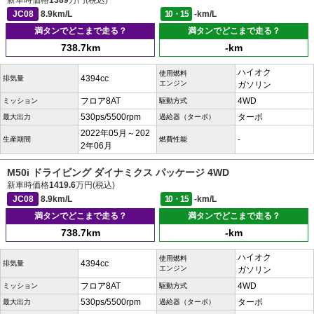
新車時価格
1389
万円(税込)
JC08
8.9km/L
10・15
-km/L
満タンでどこまで走る？
満タンでどこまで走る？
738.7km
-km
ハイオク
使用燃料
4394cc
排気量
エンジン
ガソリン
フロア8AT
4WD
ミッション
駆動方式
530ps/5500rpm
ターボ
最大出力
過給器（ターボ）
2022年05月～202
-
生産期間
燃費性能
2年06月
M50i ドライビング ダイナミクス パッケージ 4WD
新車時価格
1419.6
万円(税込)
JC08
8.9km/L
10・15
-km/L
満タンでどこまで走る？
満タンでどこまで走る？
738.7km
-km
ハイオク
使用燃料
4394cc
排気量
エンジン
ガソリン
フロア8AT
4WD
ミッション
駆動方式
530ps/5500rpm
ターボ
最大出力
過給器（ターボ）