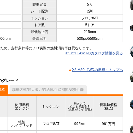
乗車定員
5人
シート配列
2列
ミッション
フロア8AT
ドア数
5ドア
最低地上高
215mm
600rpm
最高出力
530ps/5500rpm
のため、走行条件等により実際の燃料消費率は異なります。
X5 M50i 4WDのカタログ情報を見る
X5 M50i 4WDの燃費・トップヘ
他のグレード
価格
駆動方式/最大出力/過給器/生産期間/燃費性能
満タンで
使用燃料
新車時価格
ミッション
どこまで走る？
エンジン
(税込)
(燃費xタンク容量)
軽油
フロア8AT
992km
961
万円
ハイブリッド