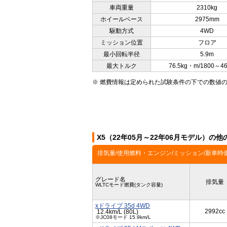
車両重量
2310kg
ホイールベース
2975mm
駆動方式
4WD
ミッション位置
フロア
最小回転半径
5.9m
最大トルク
76.5kg・m/1800～4
※ 燃費情報は定められた試験条件の下での数値
X5（22年05月～22年06月モデル）の
排気量/使用燃料・エンジン/ミッション/新車時
グレード名
排気量
WLTCモード燃費(タンク容量)
xドライブ 35d 4WD
2992cc
12.4km/L (80L)
※JC08モード 15.9km/L