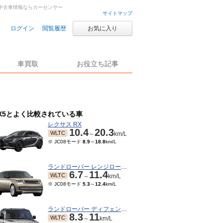
古車・中古車情報ならカーセンサー
サイトマップ
ログイン
閲覧履歴
お気に入り
車買取
お役立ち記事
X5とよく比較されている車
レクサス RX
10.4
20.3
WLTC
～
km/L
※ JC08モード
8.9
～
18.8
km/L
ランドローバー レンジローバー
6.7
11.4
WLTC
～
km/L
※ JC08モード
5.3
～
12.4
km/L
ランドローバー ディフェンダー
8.3
11
WLTC
～
km/L