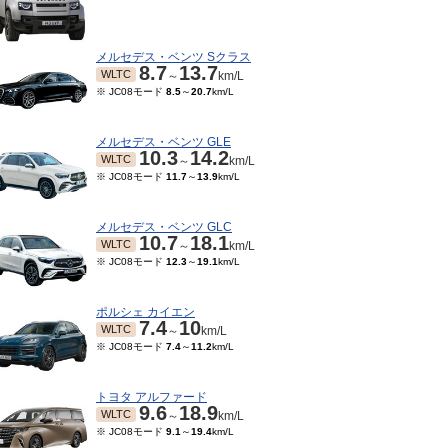
メルセデス・ベンツ Sクラス
8.7
13.7
WLTC
～
km/L
※ JC08モード
8.5
～
20.7
km/L
メルセデス・ベンツ GLE
10.3
14.2
WLTC
～
km/L
※ JC08モード
11.7
～
13.9
km/L
メルセデス・ベンツ GLC
10.7
18.1
WLTC
～
km/L
※ JC08モード
12.3
～
19.1
km/L
ポルシェ カイエン
7.4
10
WLTC
～
km/L
※ JC08モード
7.4
～
11.2
km/L
トヨタ アルファード
9.6
18.9
WLTC
～
km/L
※ JC08モード
9.1
～
19.4
km/L