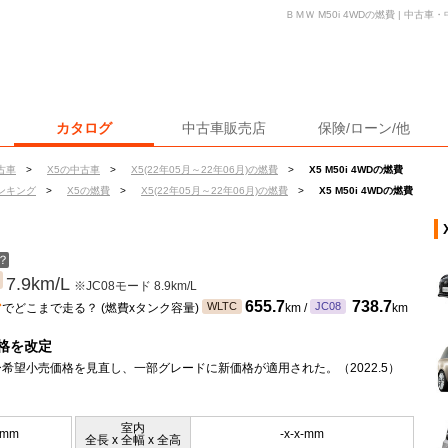
ＢＭＷ M50i 4WDの燃費 | 中
カタログ
中古車販売店
保険/ローン/他
古車
>
X5の中古車
>
X5(22年05月～22年06月)の燃費
>
X5 M50i 4WDの燃費
ンキング
>
X5の燃費
>
X5(22年05月～22年06月)の燃費
>
X5 M50i 4WDの燃費
？
7.9km/L
※JC08モード 8.9km/L
ン
655.7
738.7
WLTC
JC08
でどこまで走る？ (燃費xタンク容量)
km /
km
格を改定
希望小売価格を見直し、一部グレードに新価格が適用された。（2022.5）
室内
0mm
-x-x-mm
全長 x 全幅 x 全高