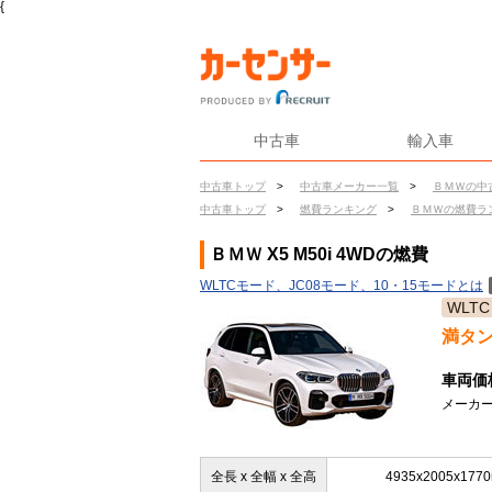
{
中古車
輸入車
中古車トップ
>
中古車メーカー一覧
>
ＢＭＷの中
中古車トップ
>
燃費ランキング
>
ＢＭＷの燃費ラ
ＢＭＷ X5 M50i 4WDの燃費
WLTCモード、JC08モード、10・15モードとは
WLTC
満タ
車両価
メーカー
全長 x 全幅 x 全高
4935x2005x177