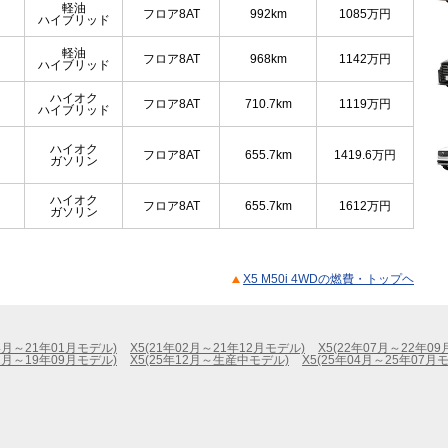
軽油
フロア8AT
992km
1085
万円
ハイブリッド
軽油
フロア8AT
968km
1142
万円
ハイブリッド
ハイオク
フロア8AT
710.7km
1119
万円
ハイブリッド
ハイオク
フロア8AT
655.7km
1419.6
万円
ガソリン
ハイオク
フロア8AT
655.7km
1612
万円
ガソリン
X5 M50i 4WDの燃費・トップヘ
04月～21年01月モデル)
X5(21年02月～21年12月モデル)
X5(22年07月～22年0
02月～19年09月モデル)
X5(25年12月～生産中モデル)
X5(25年04月～25年07月