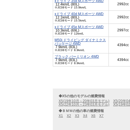
xドライブ 35d Mスポーツ 4WD
2992cc
12.4km/L (80L)
※JC08モード 15.9km/L
xドライブ 40d Mスポーツ 4WD
2992cc
12.1km/L (80L)
※JC08モード 15.5km/L
xドライブ 45e Mスポーツ 4WD
2997cc
10.3km/L (69L)
※JC08モード 12km/L
M50i ドライビング ダイナミクス
パッケージ 4WD
4394cc
7.9km/L (83L)
※JC08モード 8.9km/L
ブラック バーミリオン 4WD
4394cc
7.9km/L (83L)
※JC08モード 8.9km/L
◆X5の他のモデルの燃費情報
X5(19年10月～20年03月モデル)
X5(20年
X5(22年10月～23年03月モデル)
X5(19年
◆ＢＭＷの他の車の燃費情報
X1
X2
X3
X4
X6
X7