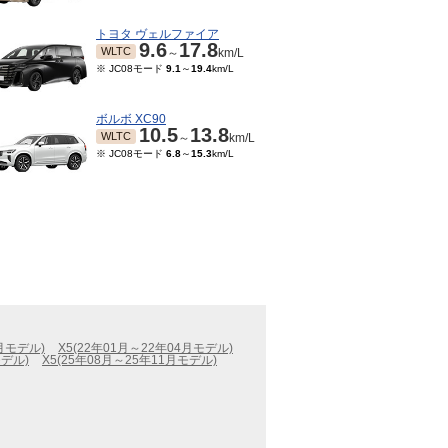
トヨタ ヴェルファイア
9.6
17.8
WLTC
～
km/L
※ JC08モード
9.1
～
19.4
km/L
ボルボ XC90
10.5
13.8
WLTC
～
km/L
※ JC08モード
6.8
～
15.3
km/L
9月モデル)
X5(22年01月～22年04月モデル)
モデル)
X5(25年08月～25年11月モデル)