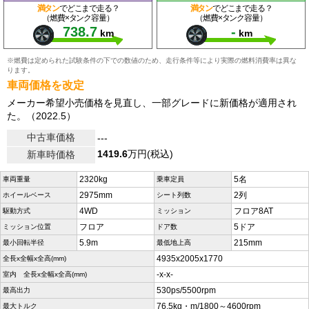
満タン
でどこまで走る？
満タン
でどこまで走る？
（燃費×タンク容量）
（燃費×タンク容量）
738.7
-
km
km
※燃費は定められた試験条件の下での数値のため、走行条件等により実際の燃料消費率は異な
ります。
車両価格を改定
メーカー希望小売価格を見直し、一部グレードに新価格が適用され
た。（2022.5）
中古車価格
---
1419.6
万円(税込)
新車時価格
2320kg
5名
車両重量
乗車定員
2975mm
2列
ホイールベース
シート列数
4WD
フロア8AT
駆動方式
ミッション
フロア
5ドア
ミッション位置
ドア数
5.9m
215mm
最小回転半径
最低地上高
4935x2005x1770
全長x全幅x全高(mm)
-x-x-
室内 全長x全幅x全高(mm)
530ps/5500rpm
最高出力
76.5kg・m/1800～4600rpm
最大トルク