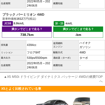
2022年05月～202
-
生産期間
燃費性能
2年06月
ブラック バーミリオン 4WD
新車時価格
1612
万円(税込)
JC08
8.9km/L
10・15
-km/L
満タンでどこまで走る？
満タンでどこまで走る？
738.7km
-km
ハイオク
使用燃料
4394cc
排気量
エンジン
ガソリン
フロア8AT
4WD
ミッション
駆動方式
530ps/5500rpm
ターボ
最大出力
過給器（ターボ）
2022年05月～202
-
生産期間
燃費性能
2年06月
▲X5 M50i ドライビング ダイナミクス パッケージ 4WDの燃費TOP
へ
X5とよく比較されている車