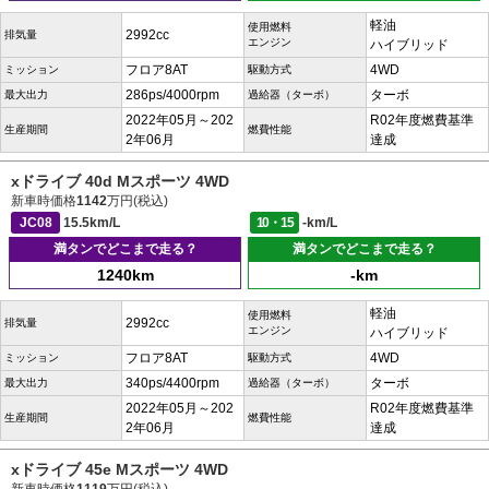
軽油
使用燃料
2992cc
排気量
エンジン
ハイブリッド
フロア8AT
4WD
ミッション
駆動方式
286ps/4000rpm
ターボ
最大出力
過給器（ターボ）
2022年05月～202
R02年度燃費基準
生産期間
燃費性能
2年06月
達成
xドライブ 40d Mスポーツ 4WD
新車時価格
1142
万円(税込)
JC08
15.5km/L
10・15
-km/L
満タンでどこまで走る？
満タンでどこまで走る？
1240km
-km
軽油
使用燃料
2992cc
排気量
エンジン
ハイブリッド
フロア8AT
4WD
ミッション
駆動方式
340ps/4400rpm
ターボ
最大出力
過給器（ターボ）
2022年05月～202
R02年度燃費基準
生産期間
燃費性能
2年06月
達成
xドライブ 45e Mスポーツ 4WD