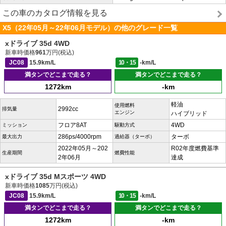
この車のカタログ情報を見る
X5（22年05月～22年06月モデル）の他のグレード一覧
xドライブ 35d 4WD
新車時価格
961
万円(税込)
JC08
15.9km/L
10・15
-km/L
満タンでどこまで走る？
満タンでどこまで走る？
1272km
-km
軽油
使用燃料
2992cc
排気量
エンジン
ハイブリッド
フロア8AT
4WD
ミッション
駆動方式
286ps/4000rpm
ターボ
最大出力
過給器（ターボ）
2022年05月～202
R02年度燃費基準
生産期間
燃費性能
2年06月
達成
xドライブ 35d Mスポーツ 4WD
新車時価格
1085
万円(税込)
JC08
15.9km/L
10・15
-km/L
満タンでどこまで走る？
満タンでどこまで走る？
1272km
-km