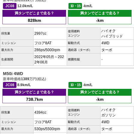
新車時価格
1119
万円(税込)
JC08
12.0km/L
10・15
-km/L
満タンでどこまで走る？
満タンでどこまで走る？
828km
-km
ハイオク
使用燃料
2997cc
排気量
エンジン
ハイブリッド
フロア8AT
4WD
ミッション
駆動方式
286ps/5000rpm
ターボ
最大出力
過給器（ターボ）
2022年05月～202
-
生産期間
燃費性能
2年06月
M50i 4WD
新車時価格
1389
万円(税込)
JC08
8.9km/L
10・15
-km/L
満タンでどこまで走る？
満タンでどこまで走る？
738.7km
-km
ハイオク
使用燃料
4394cc
排気量
エンジン
ガソリン
フロア8AT
4WD
ミッション
駆動方式
530ps/5500rpm
ターボ
最大出力
過給器（ターボ）