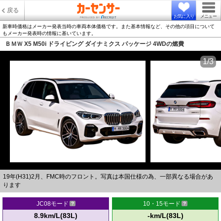
戻る
お気に入り
メニュー
新車時価格はメーカー発表当時の車両本体価格です。また基本情報など、その他の項目について
もメーカー発表時の情報に基いています。
ＢＭＷ X5 M50i ドライビング ダイナミクス パッケージ 4WDの燃費
1/3
19年(H31)2月、FMC時のフロント。写真は本国仕様の為、一部異なる場合があ
ります
JC08モード
10・15モード
8.9km/L(83L)
-km/L(83L)