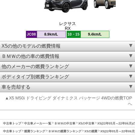
レクサス
RX
JC08
8.9km/L
10・15
9.4km/L
X5の他のモデルの燃費情報
ＢＭＷの他の車の燃費情報
他のメーカーの燃費ランキング
ボディタイプ別燃費ランキング
車を売却する
▲X5 M50i ドライビング ダイナミクス パッケージ 4WDの燃費TOP
へ
中古車トップ
中古車メーカー一覧
ＢＭＷの中古車
X5の中古車
X5(22年05月～22年06月)
中古車トップ
燃費ランキング
ＢＭＷの燃費ランキング
X5の燃費
X5(22年05月～22年06