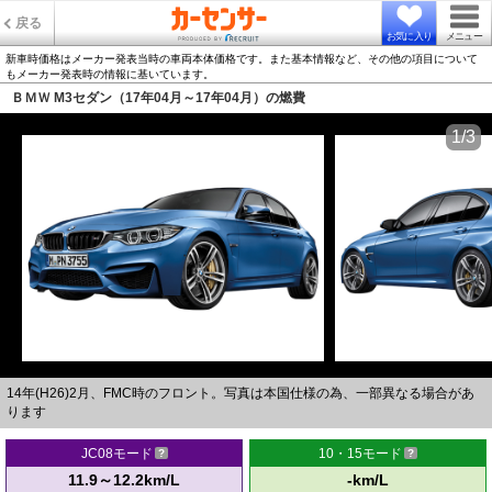
戻る
お気に入り
メニュー
新車時価格はメーカー発表当時の車両本体価格です。また基本情報など、その他の項目について
もメーカー発表時の情報に基いています。
ＢＭＷ M3セダン（17年04月～17年04月）の燃費
1/3
14年(H26)2月、FMC時のフロント。写真は本国仕様の為、一部異なる場合があ
ります
JC08モード
10・15モード
11.9～12.2km/L
-km/L