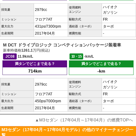
ハイオク
使用燃料
2979cc
排気量
エンジン
ガソリン
フロア7AT
FR
ミッション
駆動方式
431ps/7300rpm
ターボ
最大出力
過給器（ターボ）
2017年04月
-
生産期間
燃費性能
M DCT ドライブロジック コンペティションパッケージ装着車
新車時価格
1261.1
万円(税込)
JC08
11.9km/L
10・15
-km/L
満タンでどこまで走る？
満タンでどこまで走る？
714km
-km
ハイオク
使用燃料
2979cc
排気量
エンジン
ガソリン
フロア7AT
FR
ミッション
駆動方式
450ps/7000rpm
ターボ
最大出力
過給器（ターボ）
2017年04月
-
生産期間
燃費性能
▲M3セダン（17年04月～17年04月）の燃費TOPへ
M3セダン（17年04月～17年04月モデル）の他のマイナーチェンジ一
覧