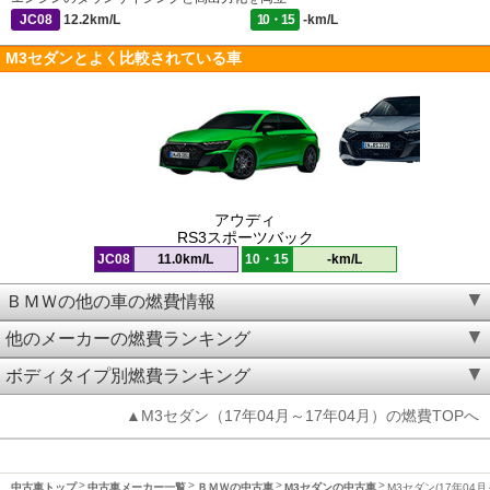
JC08
12.2km/L
10・15
-km/L
M3セダンとよく比較されている車
アウディ
RS3スポーツバック
JC08
11.0km/L
10・15
-km/L
ＢＭＷの他の車の燃費情報
他のメーカーの燃費ランキング
ボディタイプ別燃費ランキング
▲M3セダン（17年04月～17年04月）の燃費TOPへ
中古車トップ
中古車メーカー一覧
ＢＭＷの中古車
M3セダンの中古車
M3セダン(17年04月