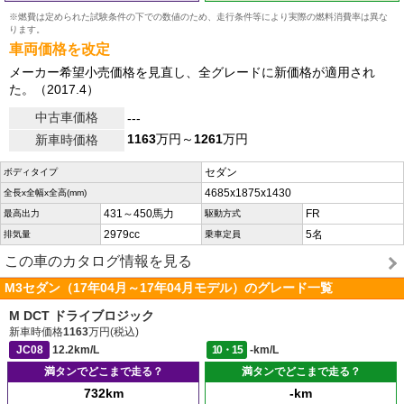
※燃費は定められた試験条件の下での数値のため、走行条件等により実際の燃料消費率は異な
ります。
車両価格を改定
メーカー希望小売価格を見直し、全グレードに新価格が適用され
た。（2017.4）
中古車価格
---
1163
万円～
1261
万円
新車時価格
セダン
ボディタイプ
4685x1875x1430
全長x全幅x全高(mm)
431～450馬力
FR
最高出力
駆動方式
2979cc
5名
排気量
乗車定員
この車のカタログ情報を見る
M3セダン（17年04月～17年04月モデル）のグレード一覧
M DCT ドライブロジック
新車時価格
1163
万円(税込)
JC08
12.2km/L
10・15
-km/L
満タンでどこまで走る？
満タンでどこまで走る？
732km
-km