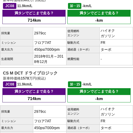
新車時価格
1361
万円(税込)
JC08
11.9km/L
10・15
-km/L
満タンでどこまで走る？
満タンでどこまで走る？
714km
-km
ハイオク
使用燃料
2979cc
排気量
エンジン
ガソリン
フロア7AT
FR
ミッション
駆動方式
450ps/7000rpm
ターボ
最大出力
過給器（ターボ）
2018年01月～201
-
生産期間
燃費性能
8年12月
CS M DCT ドライブロジック
新車時価格
1578
万円(税込)
JC08
11.9km/L
10・15
-km/L
満タンでどこまで走る？
満タンでどこまで走る？
714km
-km
ハイオク
使用燃料
2979cc
排気量
エンジン
ガソリン
フロア7AT
FR
ミッション
駆動方式
450ps/7000rpm
ターボ
最大出力
過給器（ターボ）