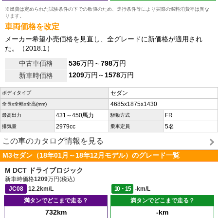
※燃費は定められた試験条件の下での数値のため、走行条件等により実際の燃料消費率は異な
ります。
車両価格を改定
メーカー希望小売価格を見直し、全グレードに新価格が適用され
た。（2018.1）
中古車価格
536
万円～
798
万円
1209
万円～
1578
万円
新車時価格
セダン
ボディタイプ
4685x1875x1430
全長x全幅x全高(mm)
431～450馬力
FR
最高出力
駆動方式
2979cc
5名
排気量
乗車定員
この車のカタログ情報を見る
M3セダン（18年01月～18年12月モデル）のグレード一覧
M DCT ドライブロジック
新車時価格
1209
万円(税込)
JC08
12.2km/L
10・15
-km/L
満タンでどこまで走る？
満タンでどこまで走る？
732km
-km