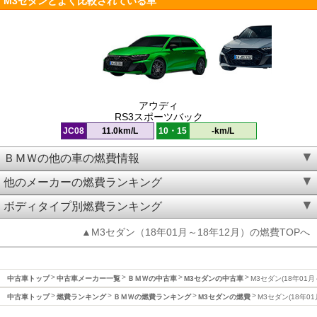
M3セダンとよく比較されている車
アウディ
RS3スポーツバック
JC08
11.0km/L
10・15
-km/L
ＢＭＷの他の車の燃費情報
他のメーカーの燃費ランキング
ボディタイプ別燃費ランキング
▲M3セダン（18年01月～18年12月）の燃費TOPへ
中古車トップ
中古車メーカー一覧
ＢＭＷの中古車
M3セダンの中古車
M3セダン(18年01月
中古車トップ
燃費ランキング
ＢＭＷの燃費ランキング
M3セダンの燃費
M3セダン(18年0