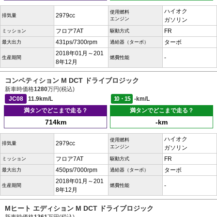
ハイオク
使用燃料
2979cc
排気量
エンジン
ガソリン
フロア7AT
FR
ミッション
駆動方式
431ps/7300rpm
ターボ
最大出力
過給器（ターボ）
2018年01月～201
-
生産期間
燃費性能
8年12月
コンペティション M DCT ドライブロジック
新車時価格
1280
万円(税込)
JC08
11.9km/L
10・15
-km/L
満タンでどこまで走る？
満タンでどこまで走る？
714km
-km
ハイオク
使用燃料
2979cc
排気量
エンジン
ガソリン
フロア7AT
FR
ミッション
駆動方式
450ps/7000rpm
ターボ
最大出力
過給器（ターボ）
2018年01月～201
-
生産期間
燃費性能
8年12月
Mヒート エディション M DCT ドライブロジック