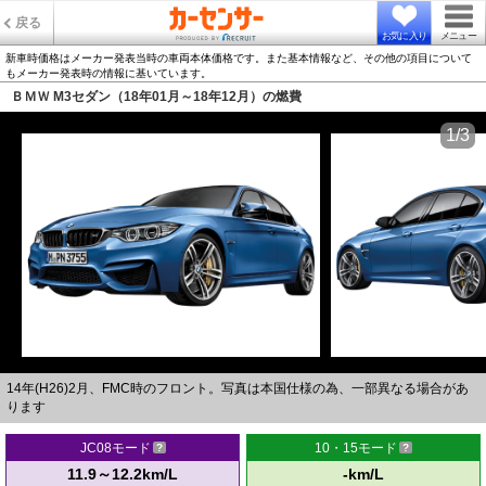
戻る
お気に入り
メニュー
新車時価格はメーカー発表当時の車両本体価格です。また基本情報など、その他の項目について
もメーカー発表時の情報に基いています。
ＢＭＷ M3セダン（18年01月～18年12月）の燃費
1/3
14年(H26)2月、FMC時のフロント。写真は本国仕様の為、一部異なる場合があ
ります
JC08モード
10・15モード
11.9～12.2km/L
-km/L