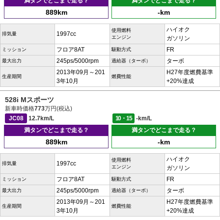
満タンでどこまで走る？
満タンでどこまで走る？
889km
-km
ハイオク
使用燃料
1997cc
排気量
エンジン
ガソリン
フロア8AT
FR
ミッション
駆動方式
245ps/5000rpm
ターボ
最大出力
過給器（ターボ）
2013年09月～201
H27年度燃費基準
生産期間
燃費性能
3年10月
+20%達成
528i Mスポーツ
新車時価格
773
万円(税込)
JC08
12.7km/L
10・15
-km/L
満タンでどこまで走る？
満タンでどこまで走る？
889km
-km
ハイオク
使用燃料
1997cc
排気量
エンジン
ガソリン
フロア8AT
FR
ミッション
駆動方式
245ps/5000rpm
ターボ
最大出力
過給器（ターボ）
2013年09月～201
H27年度燃費基準
生産期間
燃費性能
3年10月
+20%達成