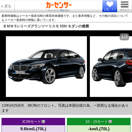
戻る
お気に入り
メニュー
新車時価格はメーカー発表当時の車両本体価格です。また基本情報など、その他の項目について
もメーカー発表時の情報に基いています。
ＢＭＷ 5シリーズグランツーリスモ 550i モダンの燃費
1/3
13年(H25)9月、MC時のフロント。写真は本国仕様の為、一部異なる場合があり
ます
JC08モード
10・15モード
9.6km/L(70L)
-km/L(70L)