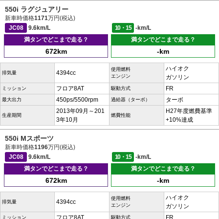
550i ラグジュアリー
新車時価格
1171
万円(税込)
JC08
9.6km/L
10・15
-km/L
満タンでどこまで走る？
満タンでどこまで走る？
672km
-km
ハイオク
使用燃料
4394cc
排気量
エンジン
ガソリン
フロア8AT
FR
ミッション
駆動方式
450ps/5500rpm
ターボ
最大出力
過給器（ターボ）
2013年09月～201
H27年度燃費基準
生産期間
燃費性能
3年10月
+10%達成
550i Mスポーツ
新車時価格
1196
万円(税込)
JC08
9.6km/L
10・15
-km/L
満タンでどこまで走る？
満タンでどこまで走る？
672km
-km
ハイオク
使用燃料
4394cc
排気量
エンジン
ガソリン
フロア8AT
FR
ミッション
駆動方式