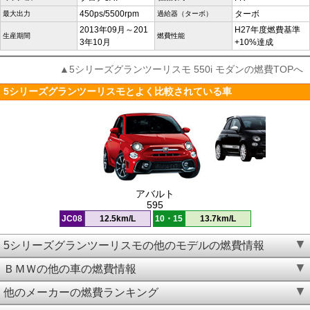
450ps/5500rpm
ターボ
最大出力
過給器（ターボ）
2013年09月～201
H27年度燃費基準
生産期間
燃費性能
3年10月
+10%達成
▲5シリーズグランツーリスモ 550i モダンの燃費TOPへ
5シリーズグランツーリスモとよく比較されている車
アバルト
595
JC08
12.5km/L
10・15
13.7km/L
5シリーズグランツーリスモの他のモデルの燃費情報
ＢＭＷの他の車の燃費情報
他のメーカーの燃費ランキング