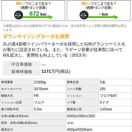
満タン
でどこまで走る？
満タン
でどこまで走る？
（燃費×タンク容量）
（燃費×タンク容量）
672
-
km
km
※燃費は定められた試験条件の下での数値のため、走行条件等により実際の燃料消費率は異な
ります。
ダウンサイジングターボを採用
2Lの直4直噴ツインパワーターボを採用した528iグランツーリスモ
が新たに設定されている。また、ラゲージ容量が従来型に比べて
60L拡大し、実用性も向上している（2013.9）
中古車価格
---
1171
万円(税込)
新車時価格
2190kg
5名
車両重量
乗車定員
3070mm
2列
ホイールベース
シート列数
FR
フロア8AT
駆動方式
ミッション
フロア
5ドア
ミッション位置
ドア数
5.5m
145mm
最小回転半径
最低地上高
5005x1900x1565
全長x全幅x全高(mm)
-x-x-
室内 全長x全幅x全高(mm)
450ps/5500rpm
最高出力