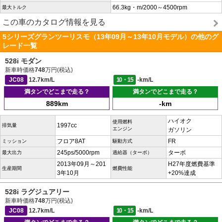
66.3kg・m/2000～4500rpm
最大トルク
この車のカタログ情報を見る
5シリーズグランツーリスモ（13年09月～13年10月モデル）の他のグ
レード一覧
528i モダン
新車時価格
748
万円(税込)
JC08
12.7km/L
10・15
-km/L
満タンでどこまで走る？
満タンでどこまで走る？
889km
-km
ハイオク
使用燃料
1997cc
排気量
エンジン
ガソリン
フロア8AT
FR
ミッション
駆動方式
245ps/5000rpm
ターボ
最大出力
過給器（ターボ）
2013年09月～201
H27年度燃費基準
生産期間
燃費性能
3年10月
+20%達成
528i ラグジュアリー
新車時価格
748
万円(税込)
JC08
12.7km/L
10・15
-km/L