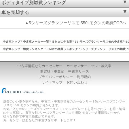
ボディタイプ別燃費ランキング
車を売却する
▲5シリーズグランツーリスモ 550i モダンの燃費TOPへ
中古車トップ
中古車メーカー一覧
ＢＭＷの中古車
5シリーズグランツーリスモの中古車
5
中古車トップ
燃費ランキング
ＢＭＷの燃費ランキング
5シリーズグランツーリスモの燃費
中古車情報ならカーセンサー
カーセンサーエッジ・輸入車
車買取・車査定
中古車リース
プライバシーポリシー
利用規約
サイトマップ
お問い合わせ
燃費のいい車を探すなら、中古車・中古車情報のカーセンサー！5シリーズグランツー
リスモ 550i モダンの燃費が分かります。
お気に入りの5シリーズグランツーリスモモデルやグレードを見つけたら、お得・納得
の中古車探し。豊富な5シリーズグランツーリスモ 550i モダン中古車情報の中から
様々な条件で中古車検索ができます。
カーセンサーはあなたの車選びをサポートします！